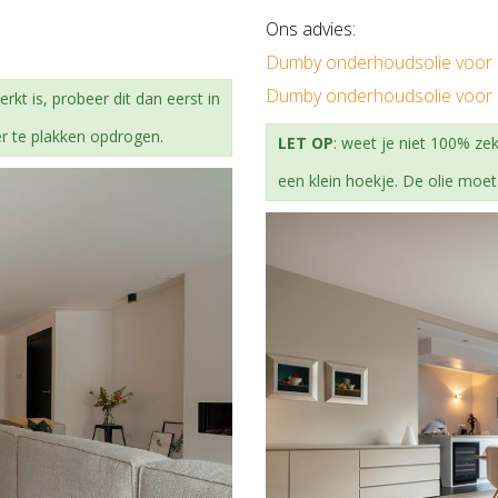
Ons advies:
Dumby onderhoudsolie voor h
Dumby onderhoudsolie voor h
kt is, probeer dit dan eerst in
er te plakken opdrogen.
LET OP
: weet je niet 100% ze
een klein hoekje. De olie moe