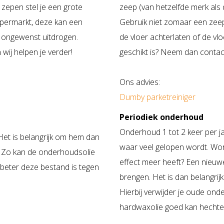
zepen stel je een grote
zeep (van hetzelfde merk als d
upermarkt, deze kan een
Gebruik niet zomaar een zeep
t ongewenst uitdrogen.
de vloer achterlaten of de vl
wij helpen je verder!
geschikt is? Neem dan
conta
Ons advies:
Dumby parketreiniger
Periodiek onderhoud
Onderhoud 1 tot 2 keer per 
Het is belangrijk om hem dan
waar veel gelopen wordt. Wor
er. Zo kan de onderhoudsolie
effect meer heeft? Een nieuwe
e beter deze bestand is tegen
brengen. Het is dan belangrijk
Hierbij verwijder je oude on
hardwaxolie goed kan hechte