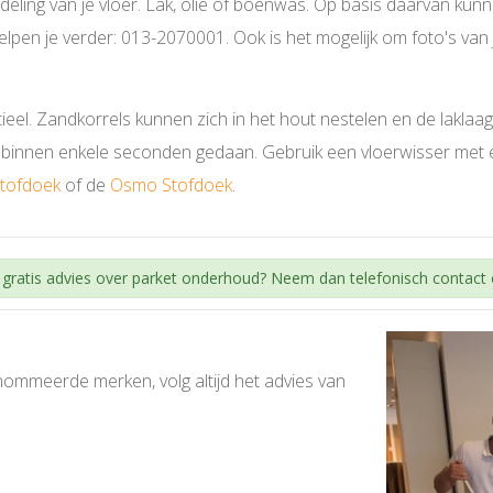
deling van je vloer. Lak, olie of boenwas. Op basis daarvan k
helpen je verder: 013-2070001. Ook is het mogelijk om foto's van 
tieel. Zandkorrels kunnen zich in het hout nestelen en de laklaa
en binnen enkele seconden gedaan. Gebruik een vloerwisser met 
Stofdoek
of de
Osmo Stofdoek
.
en gratis advies over parket onderhoud? Neem dan telefonisch contact 
mmeerde merken, volg altijd het advies van