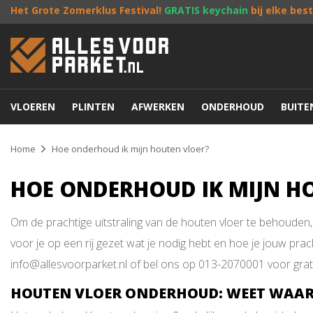
Het Grote Zomerklus Festival!
GRATIS keychain
bij elke bes
VLOEREN
PLINTEN
AFWERKEN
ONDERHOUD
BUIT
Home
Hoe onderhoud ik mijn houten vloer?
HOE ONDERHOUD IK MIJN H
Om de prachtige uitstraling van de houten vloer te behouden, 
voor je op een rij gezet wat je nodig hebt en hoe je jouw pra
info@allesvoorparket.nl of bel ons op 013-2070001 voor grati
HOUTEN VLOER ONDERHOUD: WEET WAARM