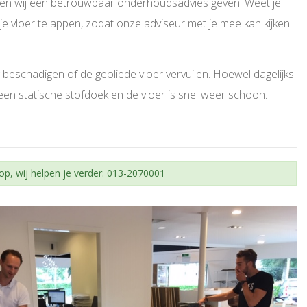
unnen wij een betrouwbaar onderhoudsadvies geven. Weet je
je vloer te appen, zodat onze adviseur met je mee kan kijken.
g beschadigen of de geoliede vloer vervuilen. Hoewel dagelijks
een statische stofdoek en de vloer is snel weer schoon.
op, wij helpen je verder: 013-2070001