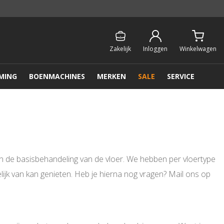
Persoonlijk & gratis advies:
013 - 207 00 01
Zakelijk
Inloggen
Winkelwagen
MING
BOENMACHINES
MERKEN
SALE
SERVICE
 van de basisbehandeling van de vloer. We hebben per vloertype
elijk van kan genieten. Heb je hierna nog vragen? Mail ons op