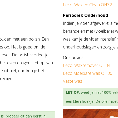
Lecol Wax en Clean OH32
Periodiek Onderhoud
Indien je vloer afgewerkt is 
behandelen met (vloeibare) 
rhouden met een polish. Een
was kan je de vloer intensief
jes op. Het is goed om de
onderhoudslagen en zorg je v
mover. De polish verdeel je
Ons advies:
 het even drogen. Let op: van
Lecol Waxremover OH34
e dit niet, dan kun je het
Lecol vloeibare was OH36
einiger.
Vaste was
LET OP
: weet je niet 100% ze
een klein hoekje. De olie moe
s, probeer dit dan eerst in