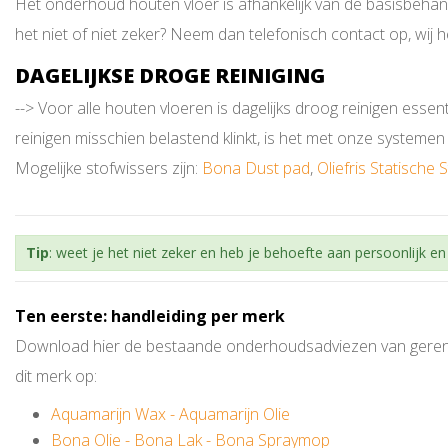
Het onderhoud houten vloer is afhankelijk van de basisbehan
het niet of niet zeker? Neem dan telefonisch contact op, wij 
DAGELIJKSE DROGE REINIGING
--> Voor alle houten vloeren is dagelijks droog reinigen essen
reinigen misschien belastend klinkt, is het met onze system
Mogelijke stofwissers zijn:
Bona Dust pad
,
Oliefris Statische 
Tip
: weet je het niet zeker en heb je behoefte aan persoonlijk 
Ten eerste: handleiding per merk
Download hier de bestaande onderhoudsadviezen van gereno
dit merk op:
Aquamarijn Wax
-
Aquamarijn Olie
Bona Olie
-
Bona Lak
-
Bona Spraymop