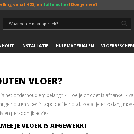
telling vanaf €25, en
toffe acties
! Doe je mee?
ENHOUT
INSTALLATIE
HULPMATERIALEN
VLOERBESCHER
OUTEN VLOER?
is het onderhoud erg belangrijk. Hoe je dit doet is afhankelijk
chtige houten vloer in topconditie houdt zodat je er zo lang mog
s en persoonlijk advies!
EE JE VLOER IS AFGEWERKT