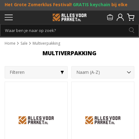
Het Grote Zomerklus Festival!
GRATIS keychain
bij elke
bestelling vanaf €25, en
toffe acties
! Doe je mee?
Persoonlijk & gratis advies:
013 - 207 00 01
Home
Sale
Multiverpakking
MULTIVERPAKKING
Filteren