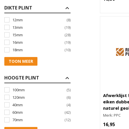
DIKTE PLINT
12mm
(8)
13mm
(19)
15mm
(28)
16mm
(19)
18mm
(10)
TOON MEER
HOOGTE PLINT
100mm
(5)
Afwerklijst
120mm
(6)
eiken dubbe
40mm
(4)
naturel geo
60mm
(42)
Merk: PPC
70mm
(12)
16,95