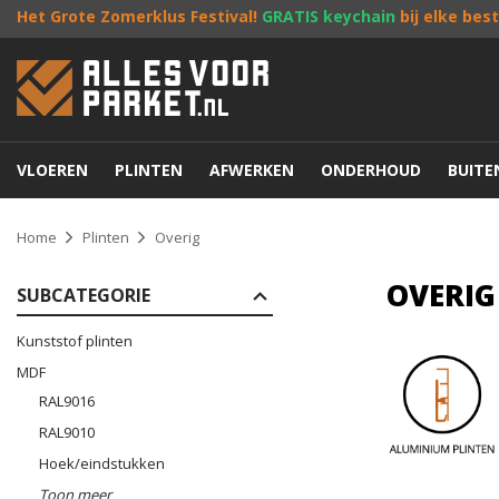
Het Grote Zomerklus Festival!
GRATIS keychain
bij elke bes
VLOEREN
PLINTEN
AFWERKEN
ONDERHOUD
BUIT
Home
Plinten
Overig
OVERIG
SUBCATEGORIE
Kunststof plinten
MDF
RAL9016
RAL9010
Hoek/eindstukken
Toon meer