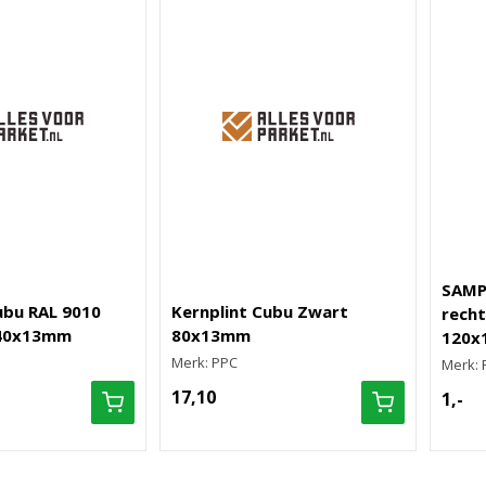
SAMPL
ubu RAL 9010
Kernplint Cubu Zwart
recht
 40x13mm
80x13mm
120x
Merk: PPC
Merk: 
17,10
1,-