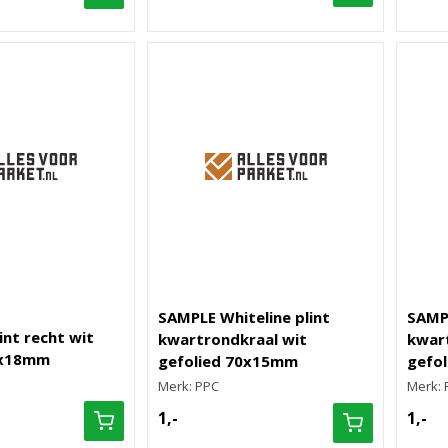
SAMPLE Whiteline plint
SAMPL
int recht wit
kwartrondkraal wit
kwar
0x18mm
gefolied 70x15mm
gefo
Merk: PPC
Merk: 
1,-
1,-