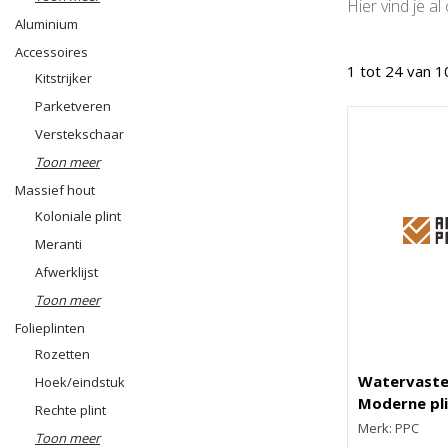
Hier vind je a
Aluminium
Accessoires
1 tot 24 van 1
Kitstrijker
Parketveren
Verstekschaar
Toon meer
Massief hout
Koloniale plint
Meranti
Afwerklijst
Toon meer
Folieplinten
Rozetten
Watervaste
Hoek/eindstuk
Moderne pl
Rechte plint
Merk: PPC
Toon meer