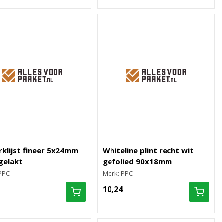
klijst fineer 5x24mm
Whiteline plint recht wit
gelakt
gefolied 90x18mm
PPC
Merk: PPC
10,24