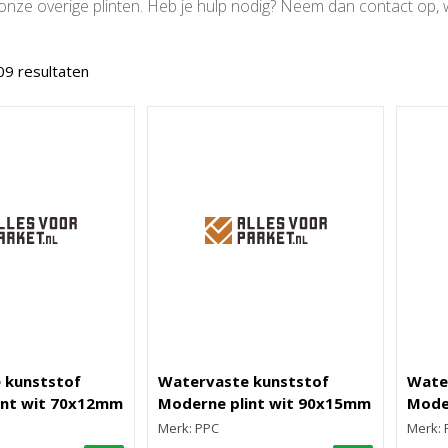
l onze overige plinten. Heb je hulp nodig? Neem dan contact op,
09 resultaten
 kunststof
Watervaste kunststof
Wate
int wit 70x12mm
Moderne plint wit 90x15mm
Mode
Merk: PPC
Merk: 