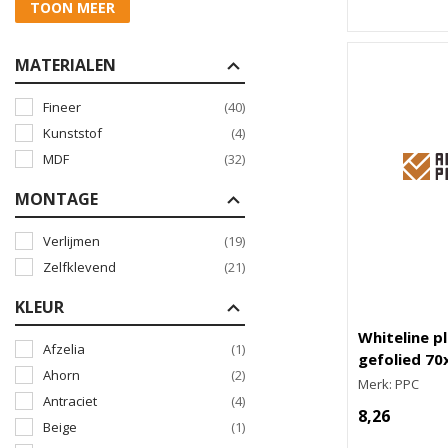
TOON MEER
MATERIALEN
Fineer
(40)
Kunststof
(4)
MDF
(32)
MONTAGE
Verlijmen
(19)
Zelfklevend
(21)
KLEUR
Whiteline pl
Afzelia
(1)
gefolied 7
Ahorn
(2)
Merk: PPC
Antraciet
(4)
8,26
Beige
(1)