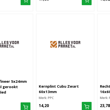
 fineer 5x24mm
Kernplint Cubu Zwart
Recht
l gerookt
60x13mm
16x6
lied
Merk: PPC
Merk: 
14,20
23,78