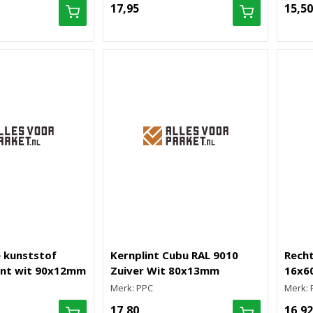
17,95
15,50
 kunststof
Kernplint Cubu RAL 9010
Recht
int wit 90x12mm
Zuiver Wit 80x13mm
16x6
Merk: PPC
Merk: 
17,80
16,92