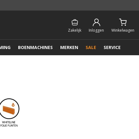
Persoonlijk & gratis advies:
013 - 207 00 01
Zakelijk
Inloggen
Winkelwagen
MING
BOENMACHINES
MERKEN
SALE
SERVICE