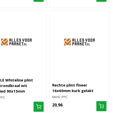
E Whiteline plint
Rechte plint fineer
trondkraal wit
16x60mm kurk gelakt
lied 90x15mm
Merk: PPC
PPC
20,96