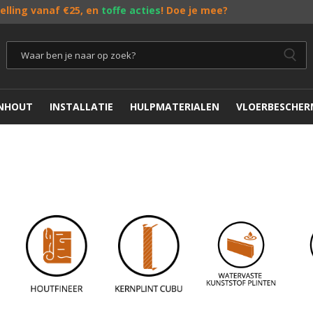
telling vanaf €25, en
toffe acties
! Doe je mee?
ENHOUT
INSTALLATIE
HULPMATERIALEN
VLOERBESCHER