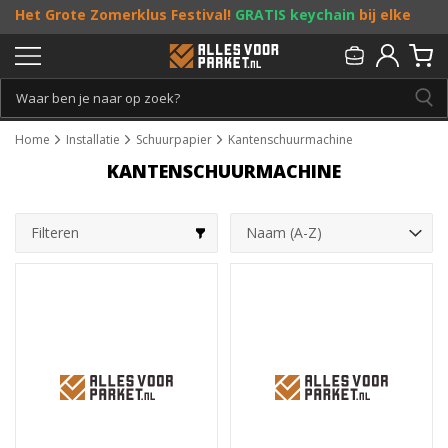
Het Grote Zomerklus Festival!
GRATIS keychain
bij elke
bestelling vanaf €25, en
toffe acties
! Doe je mee?
Persoonlijk & gratis advies:
013 - 207 00 01
Home
Installatie
Schuurpapier
Kantenschuurmachine
KANTENSCHUURMACHINE
Filteren