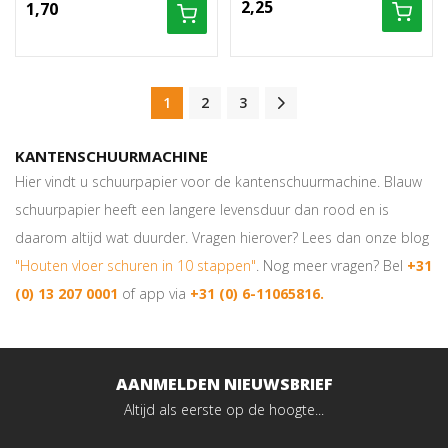
2,25
1,70
1
2
3
KANTENSCHUURMACHINE
Hier vindt u schuurpapier voor de kantenschuurmachine. Blauw
schuurpapier heeft een langere levensduur dan rood en is
daarom altijd wat duurder. Vragen hierover? Lees dan onze blog
"Houten vloer schuren in 10 stappen"
. Nog meer vragen? Bel
+31
(0) 13 207 0001
of app via
+31 (0) 6-11065816.
AANMELDEN NIEUWSBRIEF
Altijd als eerste op de hoogte...