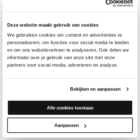
Schuurschijf Ø175 mm.
Bona Schuurschijf
P60 (blauw met gat)
Multihole 8300 Blauw
Ø150mm P40
Op voorraad, direct
Deze website maakt gebruik van cookies
Op voorraad, direct
verzonden
verzonden
We gebruiken cookies om content en advertenties te
Merk: Norton Saint-Gobain
Abrasives
Merk: Bona
personaliseren, om functies voor social media te bieden
en om ons websiteverkeer te analyseren. Ook delen we
2,85
2,25
informatie over je gebruik van onze site met onze
partners voor social media, adverteren en analyse.
Bekijken en aanpassen
Alle cookies toestaan
Aanpassen