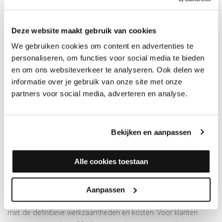
met de volgende informatie:
- type vloer
- situatie; bestaande bouw of nieuwbouw
Deze website maakt gebruik van cookies
- ondergrond / type dekvloer
We gebruiken cookies om content en advertenties te
- vloerverwarming ja of nee
personaliseren, om functies voor social media te bieden
- het aantal vierkante meters
en om ons websiteverkeer te analyseren. Ook delen we
- een plattegrond indien aanwezig
informatie over je gebruik van onze site met onze
- jouw adres
partners voor social media, adverteren en analyse.
- jouw telefoonnummer
- jouw voorkeursdatum voor de werkzaamheden.
Wij stellen vervolgens een gedetailleerde offerte op en sturen
Bekijken en aanpassen
deze per e-mail naar jou toe. Na jouw akkoord plannen we de
werkzaamheden in. Je betaalt slechts 50% vooraf en de
Alle cookies toestaan
resterende 50% na voltooiing van de opdracht.
Voordat we de vloer plaatsen, voeren we altijd een
Aanpassen
vloerinspectie ter plaatse uit en maken we een meetverslag op
met de definitieve werkzaamheden en kosten. Voor klanten