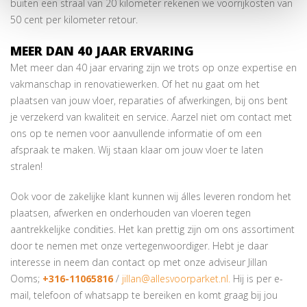
buiten een straal van 20 kilometer rekenen we voorrijkosten van
50 cent per kilometer retour.
MEER DAN 40 JAAR ERVARING
Met meer dan 40 jaar ervaring zijn we trots op onze expertise en
vakmanschap in renovatiewerken. Of het nu gaat om het
plaatsen van jouw vloer, reparaties of afwerkingen, bij ons bent
je verzekerd van kwaliteit en service. Aarzel niet om contact met
ons op te nemen voor aanvullende informatie of om een
afspraak te maken. Wij staan klaar om jouw vloer te laten
stralen!
Ook voor de zakelijke klant kunnen wij álles leveren rondom het
plaatsen, afwerken en onderhouden van vloeren tegen
aantrekkelijke condities. Het kan prettig zijn om ons assortiment
door te nemen met onze vertegenwoordiger. Hebt je daar
interesse in neem dan contact op met onze adviseur Jillan
Ooms;
+316-11065816
/
jillan@allesvoorparket.nl.
Hij is per e-
mail, telefoon of whatsapp te bereiken en komt graag bij jou