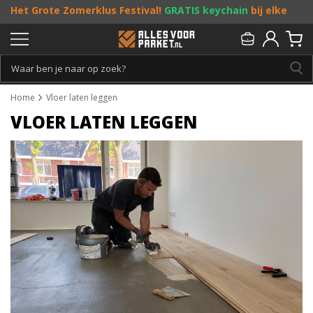
Het Grote Zomerklus Festival!
GRATIS keychain
bij elke
bestelling vanaf €25, en
toffe acties
! Doe je mee?
Persoonlijk & gratis advies:
013 - 207 00 01
Home
Vloer laten leggen
VLOER LATEN LEGGEN