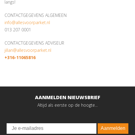
langs!
CONTACTGEGEVENS ALGEMEEN
info@allesvoorparket.nl
013 207 0001
CONTACTGEGEVENS ADVISEUR
jillan@allesvoorparket.nl
+316-11065816
AANMELDEN NIEUWSBRIEF
Altijd als eerste op de hoogte...
Email
Aanmelden