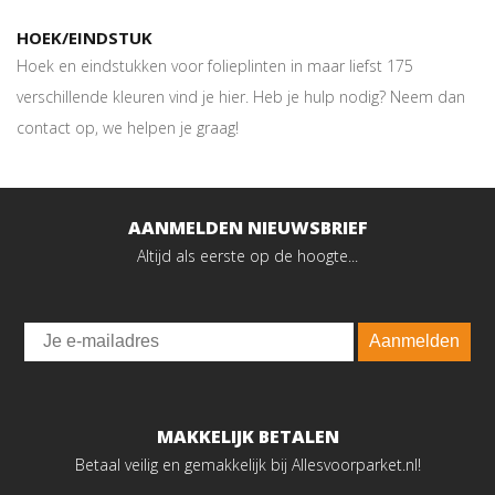
HOEK/EINDSTUK
Hoek en eindstukken voor folieplinten in maar liefst 175
verschillende kleuren vind je hier. Heb je hulp nodig? Neem dan
contact op, we helpen je graag!
AANMELDEN NIEUWSBRIEF
Altijd als eerste op de hoogte...
Email
Aanmelden
MAKKELIJK BETALEN
Betaal veilig en gemakkelijk bij Allesvoorparket.nl!