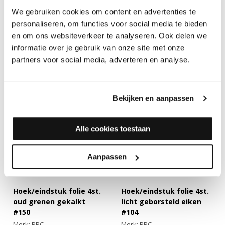
Merk: PPC
Merk: PPC
We gebruiken cookies om content en advertenties te
13,90
13,90
personaliseren, om functies voor social media te bieden
en om ons websiteverkeer te analyseren. Ook delen we
informatie over je gebruik van onze site met onze
partners voor social media, adverteren en analyse.
Bekijken en aanpassen
Alle cookies toestaan
Aanpassen
Hoek/eindstuk folie 4st.
Hoek/eindstuk folie 4st.
oud grenen gekalkt
licht geborsteld eiken
#150
#104
Merk: PPC
Merk: PPC