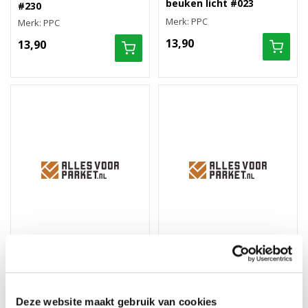
beuken licht #023
#230
Merk: PPC
Merk: PPC
13,90
13,90
Hoek/eindstuk folie 4st.
Hoek/eindstuk folie 4st.
vintage eiken
klassieke eik bruin #158
natuurvernist #004
Deze website maakt gebruik van cookies