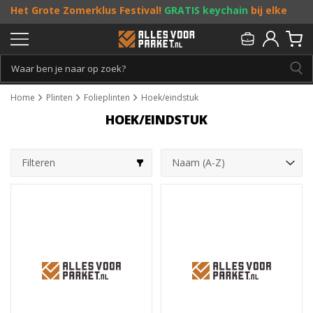
Het Grote Zomerklus Festival!
GRATIS keychain
bij elke
bestelling vanaf €25, en
toffe acties
! Doe je mee?
Persoonlijk & gratis advies:
013 - 207 00 01
Home
Plinten
Folieplinten
Hoek/eindstuk
HOEK/EINDSTUK
Filteren