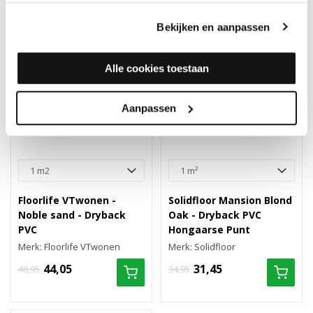
10%
10%
Bekijken en aanpassen
Alle cookies toestaan
Aanpassen
Floorlife VTwonen -
Solidfloor Mansion Blond
Noble sand - Dryback
Oak - Dryback PVC
PVC
Hongaarse Punt
Merk: Floorlife VTwonen
Merk: Solidfloor
44,05
31,45
48,95
34,95