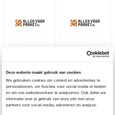
Floorlife VTwonen -
Floorlife VTwonen -
Deze website maakt gebruik van cookies
Noble natural - Dryback
Noble sun kissed -
PVC
Dryback PVC
We gebruiken cookies om content en advertenties te
personaliseren, om functies voor social media te bieden
Merk: Floorlife VTwonen
Merk: Floorlife VTwonen
en om ons websiteverkeer te analyseren. Ook delen we
44,05
44,05
48,95
48,95
informatie over je gebruik van onze site met onze
partners voor social media, adverteren en analyse.