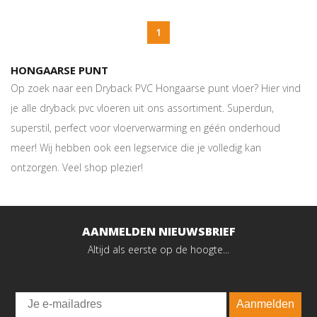
1
HONGAARSE PUNT
Op zoek naar een Dryback PVC Hongaarse punt vloer? Hier vind
je alle dryback pvc vloeren uit ons assortiment. Superdun,
superstil, perfect voor vloerverwarming en géén onderhoud
meer! Wij hebben ook een legservice die je volledig kan
ontzorgen. Veel shop plezier!
AANMELDEN NIEUWSBRIEF
Altijd als eerste op de hoogte...
Email
Aanmelden