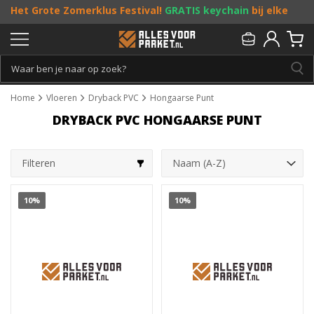
Het Grote Zomerklus Festival!
GRATIS keychain
bij elke
bestelling vanaf €25, en
toffe acties
! Doe je mee?
Persoonlijk & gratis advies:
013 - 207 00 01
Home
Vloeren
Dryback PVC
Hongaarse Punt
DRYBACK PVC HONGAARSE PUNT
Filteren
10%
10%