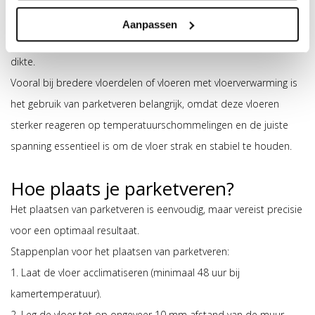
millimeter veer gebruikt, die een extra sterke veerdruk biedt en
Aanpassen
geschikt is voor vloeren van vijftien tot tweeëntwintig millimeter
dikte.
Vooral bij bredere vloerdelen of vloeren met vloerverwarming is
het gebruik van parketveren belangrijk, omdat deze vloeren
sterker reageren op temperatuurschommelingen en de juiste
spanning essentieel is om de vloer strak en stabiel te houden.
Hoe plaats je parketveren?
Het plaatsen van parketveren is eenvoudig, maar vereist precisie
voor een optimaal resultaat.
Stappenplan voor het plaatsen van parketveren:
1. Laat de vloer acclimatiseren (minimaal 48 uur bij
kamertemperatuur).
2. Leg de vloer tot op ongeveer 10 mm afstand van de muur.