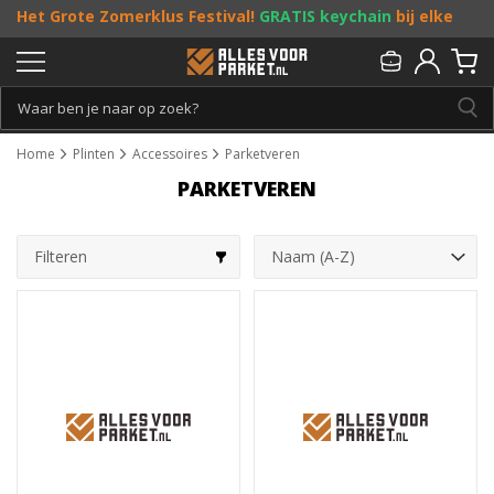
Het Grote Zomerklus Festival!
GRATIS keychain
bij elke
bestelling vanaf €25, en
toffe acties
! Doe je mee?
Persoonlijk & gratis advies:
013 - 207 00 01
Home
Plinten
Accessoires
Parketveren
PARKETVEREN
Filteren