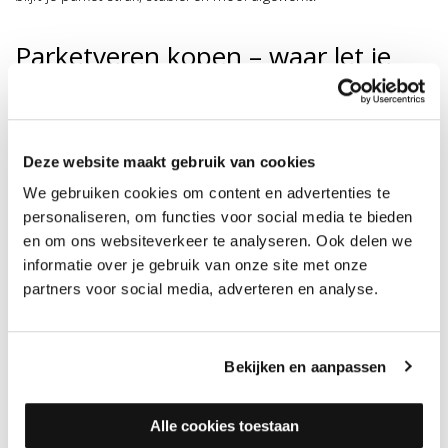
Parketveren kopen – waar let je
op?
Als je parketveren gaat kopen, is het belangrijk om op een paar
zaken te letten. Ten eerste speelt de dikte van de vloer een rol,
Deze website maakt gebruik van cookies
want een te dunne of te dikke veer kan de vloerspanning niet
We gebruiken cookies om content en advertenties te
goed opvangen.
personaliseren, om functies voor social media te bieden
Daarnaast is het type plaatsing van de vloer van belang; een
en om ons websiteverkeer te analyseren. Ook delen we
zwevende vloer vraagt om een andere aanpak dan een verlijmde
informatie over je gebruik van onze site met onze
partners voor social media, adverteren en analyse.
vloer. Ook de benodigde veerspanning moet goed worden
afgestemd op het type parket dat je hebt.
De meest gebruikte parketveren zijn de 12 millimeter variant,
Bekijken en aanpassen
geschikt voor vloeren van tien tot veertien millimeter dik, zoals
dikke parketdelen en lamelparket, gemaakt van gegalvaniseerd
Alle cookies toestaan
staal. Voor massieve of robuuste vloeren wordt vaak de 20