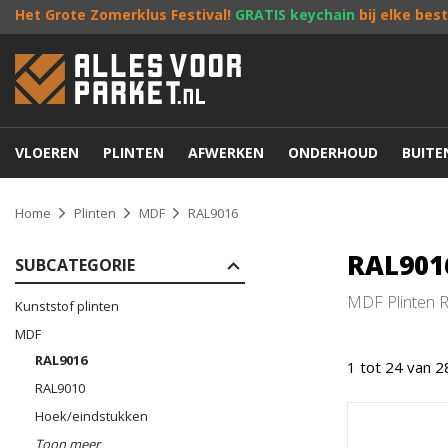
Het Grote Zomerklus Festival!
GRATIS keychain
bij elke bes
VLOEREN
PLINTEN
AFWERKEN
ONDERHOUD
BUIT
Home
Plinten
MDF
RAL9016
RAL901
SUBCATEGORIE
MDF Plinten RA
Kunststof plinten
MDF
RAL9016
1 tot 24 van 2
RAL9010
Hoek/eindstukken
Toon meer