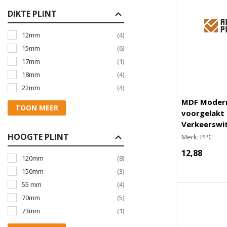
DIKTE PLINT
12mm
(4)
15mm
(6)
17mm
(1)
18mm
(4)
22mm
(4)
MDF Modern
TOON MEER
voorgelakt 
Verkeerswi
HOOGTE PLINT
Merk: PPC
12,88
120mm
(8)
150mm
(3)
55 mm
(4)
70mm
(5)
73mm
(1)