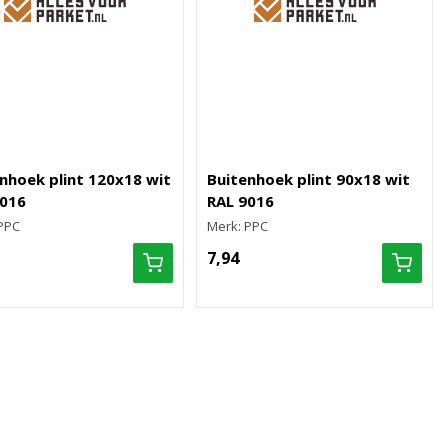
nhoek plint 120x18 wit
Buitenhoek plint 90x18 wit
9016
RAL 9016
PPC
Merk: PPC
7,94