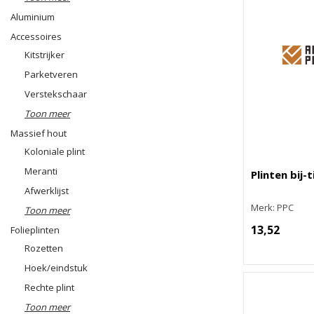
Aluminium
Accessoires
Kitstrijker
Parketveren
Verstekschaar
Toon meer
Massief hout
Koloniale plint
Meranti
Plinten bij-
Afwerklijst
Merk: PPC
Toon meer
13,52
Folieplinten
Rozetten
Hoek/eindstuk
Rechte plint
Toon meer