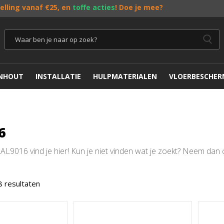
telling vanaf €25, en
toffe acties
! Doe je mee?
ENHOUT
INSTALLATIE
HULPMATERIALEN
VLOERBESCHER
6
L9016 vind je hier! Kun je niet vinden wat je zoekt? Neem dan 
8 resultaten