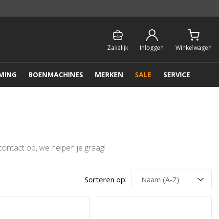
Persoonlijk & gratis advies:
013 - 207 00 01
Zakelijk
Inloggen
Winkelwagen
MING
BOENMACHINES
MERKEN
SALE
SERVICE
contact op, we helpen je graag!
Sorteren op: