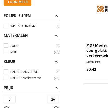
TOON MEER
FOLIEKLEUREN
Wit RAL9016 #247
(1)
MATERIALEN
MDF Modern
FOLIE
(1)
voorgelakt 
MDF
(26)
Verkeerswi
KLEUR
Merk: PPC
20,42
RAL9010 Zuiver Wit
(3)
RAL9016 Verkeers wit
(21)
PRIJS