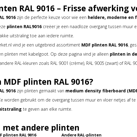
nten RAL 9016 – Frisse afwerking 
AL 9016
zijn de perfecte keuze voor wie een
heldere, moderne en f
eze
plinten RAL9016
creëer je een naadloze overgang tussen muur en 
rakke uitstraling toe aan iedere ruimte.
ket.nl vind je een uitgebreid assortiment
MDF plinten RAL 9016
, ge
en plinten met kabelgoot. Op deze pagina vind je alleen
plinten in d
andere RAL-kleuren zoals RAL 9001 (crème), RAL 9005 (zwart) of RAL 9
n MDF plinten RAL 9016?
AL 9016
zijn plinten gemaakt van
medium density fiberboard (MDF
Ze worden gebruikt om de overgang tussen muur en vloer netjes af te
uitstraling
te geven aan elke ruimte.
l met andere plinten
 plinten RAL 9016
Andere RAL-plinten