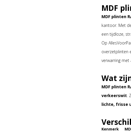
MDF pli
MDF plinten R
kantoor. Met d
een tijdloze, st
Op AllesVoorPar
overzetplinten 
verwarring met 
Wat zij
MDF plinten R
verkeerswit
. 
lichte, frisse 
Verschi
Kenmerk
MDF