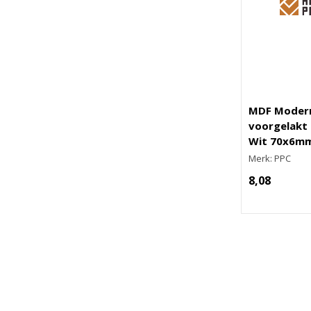
MDF Modern
voorgelakt 
Wit 70x6m
Merk: PPC
8,08