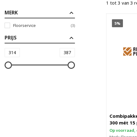
1 tot 3 van 3 
MERK
5%
Floorservice
(3)
PRIJS
Combipakke
300 mét 15 
Op voorraad, 