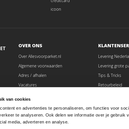
OVER ONS
KLANTENSER
MET
Over Allesvoorparket.nl
Levering Nederla
Algemene voorwaarden
Levering grote p
Adres / afhalen
Tips & Tricks
Vacatures
Retourbeleid
Contact
Advies aan huis
ik van cookies
Vloer laten schu
ontent en advertenties te personaliseren, om functies voor soci
Vloer laten legg
erkeer te analyseren. Ook delen we informatie over je gebruik v
cial media, adverteren en analyse.