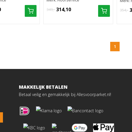
vice
Merk: Floorservice
Merk: 
0
314,10
349,-
354,-
1
MAKKELIJK BETALEN
Betaal veilig en gemakkelijk bij Allesvoorparket.nl!