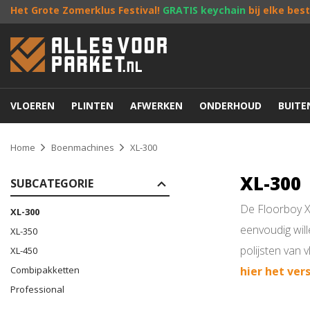
Het Grote Zomerklus Festival!
GRATIS keychain
bij elke bes
VLOEREN
PLINTEN
AFWERKEN
ONDERHOUD
BUIT
Home
Boenmachines
XL-300
XL-300
SUBCATEGORIE
De Floorboy XL
XL-300
eenvoudig wil
XL-350
polijsten van 
XL-450
Combipakketten
hier het vers
Professional