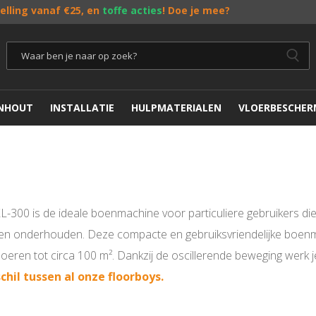
telling vanaf €25, en
toffe acties
! Doe je mee?
ENHOUT
INSTALLATIE
HULPMATERIALEN
VLOERBESCHER
-300 is de ideale boenmachine voor particuliere gebruikers die
len onderhouden. Deze compacte en gebruiksvriendelijke boenmac
vloeren tot circa 100 m². Dankzij de oscillerende beweging werk je
chil tussen al onze floorboys.