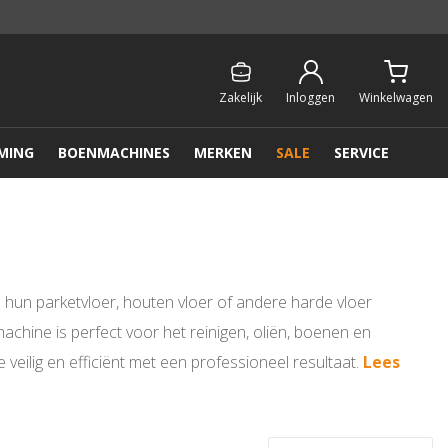
Persoonlijk & gratis advies:
013 - 207 00 01
Zakelijk
Inloggen
Winkelwagen
MING
BOENMACHINES
MERKEN
SALE
SERVICE
 hun parketvloer, houten vloer of andere harde vloer
hine is perfect voor het reinigen, oliën, boenen en
 veilig en efficiënt met een professioneel resultaat.
Lees