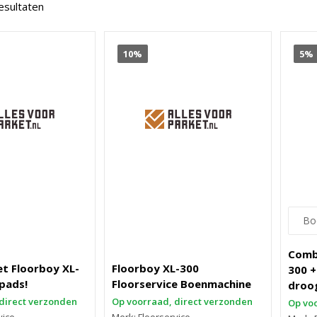
resultaten
10%
5%
Comb
t Floorboy XL-
Floorboy XL-300
300 +
pads!
Floorservice Boenmachine
droo
direct verzonden
Op voorraad, direct verzonden
Op voo