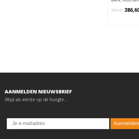
Merk: Floorser
386,6
406,95
AANMELDEN NIEUWSBRIEF
Altijd als eerste op de hoogte...
Email
Aanmelden