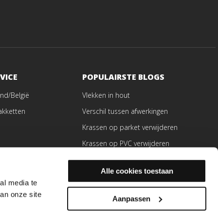
VICE
POPULAIRSTE BLOGS
nd/België
Vlekken in hout
akketten
Verschil tussen afwerkingen
Krassen op parket verwijderen
Krassen op PVC verwijderen
Welke parketlijm gebruiken
Alle cookies toestaan
ren
al media te
en
an onze site
Aanpassen