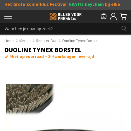
Het Grote Zomerklus Festival!
GRATIS keychain
bij elke
bestelling vanaf €25, en
toffe acties
! Doe je mee?
Persoonlijk & gratis advies:
013 - 207 00 01
Home
Merken
Renotec Duo
Duoline Tynex Borstel
DUOLINE TYNEX BORSTEL
Niet op voorraad = 2-4 werkdagen levertijd