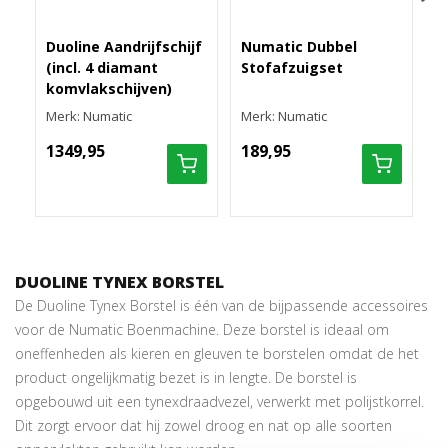
Duoline Aandrijfschijf
Numatic Dubbel
N
(incl. 4 diamant
Stofafzuigset
b
komvlakschijven)
H
Merk: Numatic
Merk: Numatic
M
1349,95
189,95
1
DUOLINE TYNEX BORSTEL
De Duoline Tynex Borstel is één van de bijpassende accessoires
voor de Numatic Boenmachine. Deze borstel is ideaal om
oneffenheden als kieren en gleuven te borstelen omdat de het
product ongelijkmatig bezet is in lengte. De borstel is
opgebouwd uit een tynexdraadvezel, verwerkt met polijstkorrel.
Dit zorgt ervoor dat hij zowel droog en nat op alle soorten