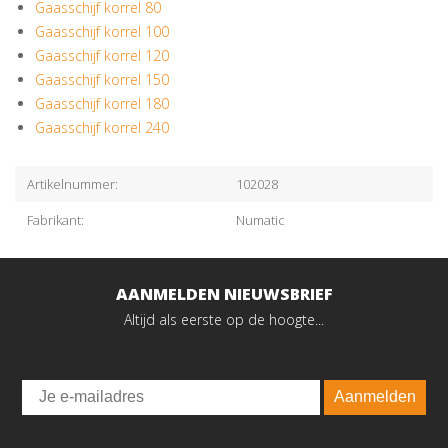
Gaasschijf korrel 80
Gaasschijf korrel 100
Gaasschijf korrel 120
Gaasschijf korrel 150
Gaasschijf korrel 180
Gaasschijf korrel 240
Artikelnummer:
102028
Fabrikant:
Numatic
AANMELDEN NIEUWSBRIEF
Altijd als eerste op de hoogte...
Email
Aanmelden