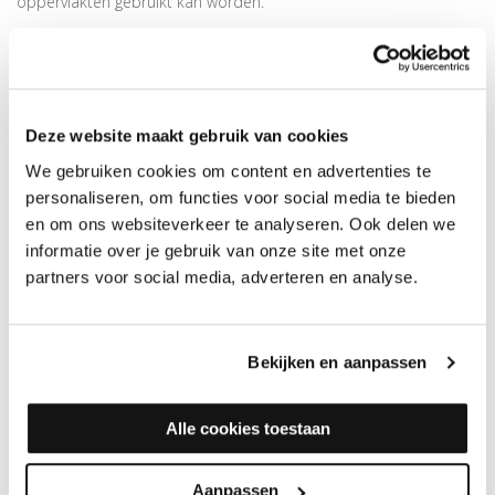
oppervlakten gebruikt kan worden.
Wordt per stuk geleverd
Ideaal om oneffenheden te borstelen
Past op de
Numatic Boenmachine
Deze website maakt gebruik van cookies
VERKRIJGBARE ACCESSOIRES NUMATIC
EENSCHIJFSMACHINE HFM 1515
We gebruiken cookies om content en advertenties te
Onderstaande accessoires worden niet standaard mee geleverd
personaliseren, om functies voor social media te bieden
maar kun je los bestellen:
en om ons websiteverkeer te analyseren. Ook delen we
informatie over je gebruik van onze site met onze
Numatic Stofring (type borstel + bufferring)
partners voor social media, adverteren en analyse.
Numatic Dubbel Stofafzuigset
Duoline Verzwaringsgewicht 15kg
Duoline Verzwaringsgewicht 23kg
Bekijken en aanpassen
Perfopad Schuurschijf
Duoline Satellietschijf
Duoline Duodisc
Alle cookies toestaan
Duoline Aandrijfschijf (incl. 3 diamant komvlakschijven)
Duoline Aandrijfschijf (incl. 4 diamant komvlakschijven)
Aanpassen