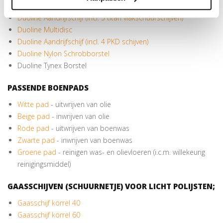
Duoline Carborundum Aandrijfschijf
Duoline Aandrijfschijf (incl. 5 titan vlakschuurschijven)
Duoline Multidisc
Duoline Aandrijfschijf (incl. 4 PKD schijven)
Duoline Nylon Schrobborstel
Duoline Tynex Borstel
PASSENDE BOENPADS
Witte pad
- uitwrijven van olie
Beige pad
- inwrijven van olie
Rode pad
- uitwrijven van boenwas
Zwarte pad
- inwrijven van boenwas
Groene pad
- reinigen was- en olievloeren (i.c.m. willekeurig
reinigingsmiddel)
GAASSCHIJVEN (SCHUURNETJE) VOOR LICHT POLIJSTEN;
Gaasschijf korrel 40
Gaasschijf korrel 60