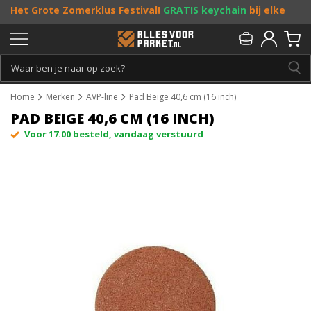
Het Grote Zomerklus Festival!
GRATIS keychain
bij elke
bestelling vanaf €25, en
toffe acties
! Doe je mee?
Persoonlijk & gratis advies:
013 - 207 00 01
Home
Merken
AVP-line
Pad Beige 40,6 cm (16 inch)
PAD BEIGE 40,6 CM (16 INCH)
Voor 17.00 besteld, vandaag verstuurd