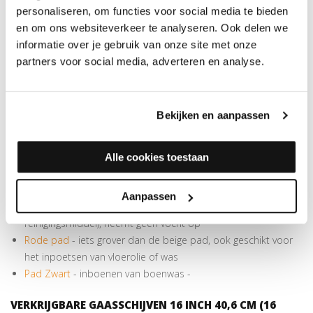
inpoetsen van olie. De pad kent een diameter van 40,6 cm en is
personaliseren, om functies voor social media te bieden
speciaal geschikt voor eenschijfsboenmachines met één
en om ons websiteverkeer te analyseren. Ook delen we
aandrijfschijf van +/- 40 cm.
informatie over je gebruik van onze site met onze
partners voor social media, adverteren en analyse.
De dikte is 2cm
Voor het inpoetsen van olie
Past op een aandrijfschijf van +/- 40 cm
Bekijken en aanpassen
VERKRIJGBARE UNIVERSELE PADS 40,6 CM (16 INCH)
Beige pad - voor het inpoetsen van olie
Alle cookies toestaan
Witte pad
- uitpoetsen van vloerolie en droog naboenen van
boenwas of olie
Aanpassen
Groene pad
- schrobben was- en olievloeren (i.c.m. willekeurig
reinigingsmiddel), neemt geen vocht op
Rode pad
- iets grover dan de beige pad, ook geschikt voor
het inpoetsen van vloerolie of was
Pad Zwart
- inboenen van boenwas -
VERKRIJGBARE GAASSCHIJVEN 16 INCH 40,6 CM (16