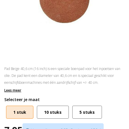
Pad Beige 40,6 cm (16 inch) is een speciale boenpad voor het inpoetsen van
olie. De pad kent een diameter van 40,6 cm en is speciaal geschikt voor
eenschijfsboenmachines met één aandrijfschijf van +/- 40 cm.
Lees meer
De dikte is 2cm
Selecteer je maat
Voor het inpoetsen van olie
Past op een aandrijfschijf van +/- 40 cm
1 stuk
10 stuks
5 stuks