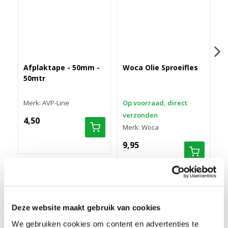
Afplaktape - 50mm -
Woca Olie Sproeifles
D
50mtr
s
Merk: AVP-Line
Op voorraad, direct
O
verzonden
v
4,50
Merk: Woca
M
9,95
8
Deze website maakt gebruik van cookies
PAD BEIGE 40,6 CM (16 INCH)
Pad Beige 40,6 cm (16 inch) is een speciale boenpad voor het
We gebruiken cookies om content en advertenties te