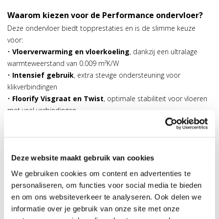
Waarom kiezen voor de Performance ondervloer?
Deze ondervloer biedt topprestaties en is de slimme keuze
voor:
•
Vloerverwarming en vloerkoeling
, dankzij een ultralage
warmteweerstand van 0.009 m²K/W
•
Intensief gebruik
, extra stevige ondersteuning voor
klikverbindingen
•
Floorify Visgraat en Twist
, optimale stabiliteit voor vloeren
met veel verbindingen
Extra voordeel:
Je ontvangt
5 jaar extra garantie
bij gebruik
van de Performance ondervloer
Deze website maakt gebruik van cookies
We ronden altijd af naar boven
We gebruiken cookies om content en advertenties te
vb. je bestelt 17 m² vloer en ontvangt dus 2 rollen Comfort
personaliseren, om functies voor social media te bieden
ondervloer van 15 m² gratis.
en om ons websiteverkeer te analyseren. Ook delen we
vb. je bestelt 17 m² vloer en ontvangt dus 2 rollen Performance
informatie over je gebruik van onze site met onze
ondervloer van 10 m² aan het verminderd tarief.