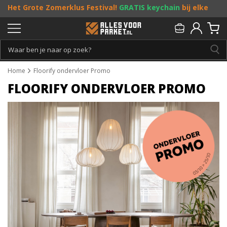
Het Grote Zomerklus Festival!
GRATIS keychain
bij elke
bestelling vanaf €25, en
toffe acties
! Doe je mee?
Persoonlijk & gratis advies:
013 - 207 00 01
Home
Floorify ondervloer Promo
FLOORIFY ONDERVLOER PROMO