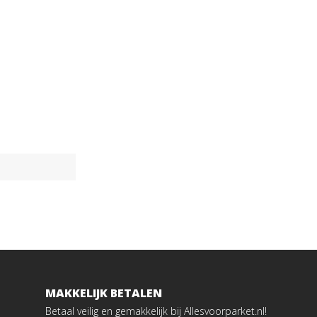
MAKKELIJK BETALEN
Betaal veilig en gemakkelijk bij Allesvoorparket.nl!