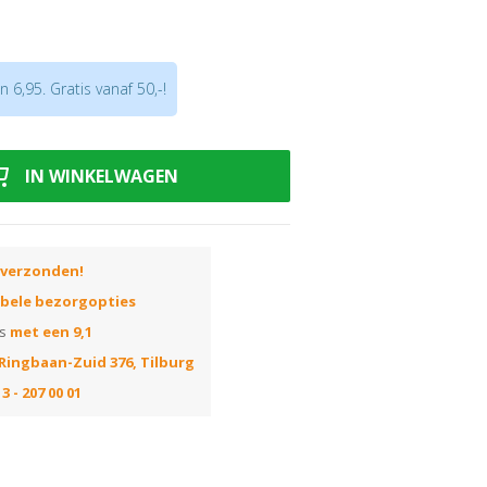
23kg
zwaringsgewicht 15kg
nmachine
 6,95. Gratis vanaf 50,-!
fo!
IN WINKELWAGEN
 verzonden!
ibele bezorgopties
ns
met een 9,1
Ringbaan-Zuid 376, Tilburg
3 - 207 00 01