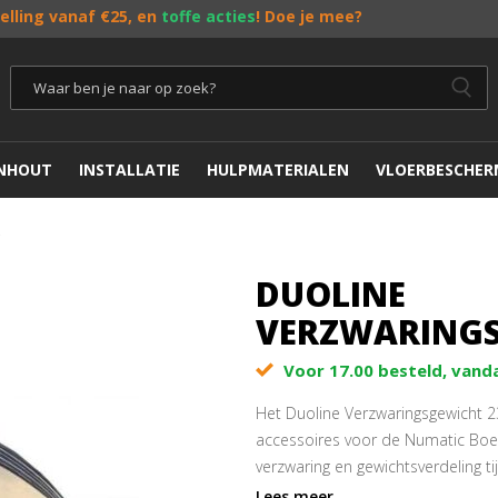
telling vanaf €25, en
toffe acties
! Doe je mee?
ENHOUT
INSTALLATIE
HULPMATERIALEN
VLOERBESCHER
DUOLINE
VERZWARINGS
Voor 17.00 besteld, vand
Het Duoline Verzwaringsgewicht 2
accessoires voor de Numatic Boe
verzwaring en gewichtsverdeling t
Lees meer