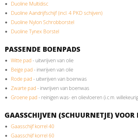
Duoline Multidisc
Duoline Aandrijfschijf (incl. 4 PKD schijven)
Duoline Nylon Schrobborstel
Duoline Tynex Borstel
PASSENDE BOENPADS
Witte pad
- uitwrijven van olie
Beige pad
- inwrijven van olie
Rode pad
- uitwrijven van boenwas
Zwarte pad
- inwrijven van boenwas
Groene pad
- reinigen was- en olievloeren (i.c.m. willekeuri
GAASSCHIJVEN (SCHUURNETJE) VOOR L
Gaasschijf korrel 40
Gaasschijf korrel 60