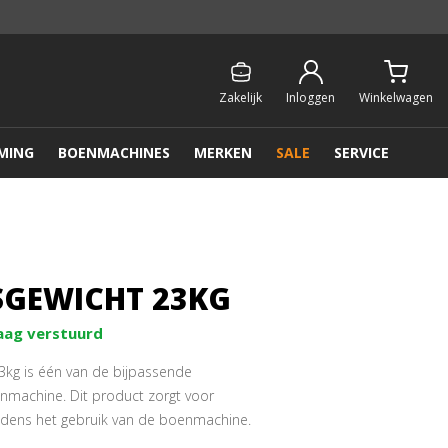
Persoonlijk & gratis advies:
013 - 207 00 01
Zakelijk
Inloggen
Winkelwagen
MING
BOENMACHINES
MERKEN
SALE
SERVICE
GEWICHT 23KG
aag verstuurd
3kg is één van de bijpassende
nmachine. Dit product zorgt voor
ijdens het gebruik van de boenmachine.