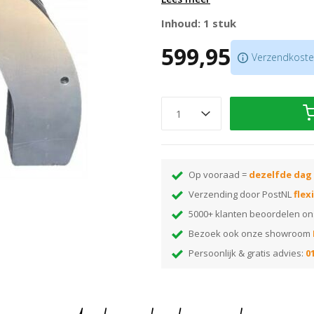
Per stuk te bestellen
Het verzwaringsgewicht weegt 
Inhoud: 1 stuk
Ook verkrijgbaar in
Duoline Ver
599,95
Geschikt voor de
Numatic Boe
Verzendkosten
Scroll naar beneden voor meer in
Op vooraad =
dezelfde dag
Verzending door PostNL
flex
5000+ klanten beoordelen o
Bezoek ook onze showroom
Persoonlijk & gratis advies:
01