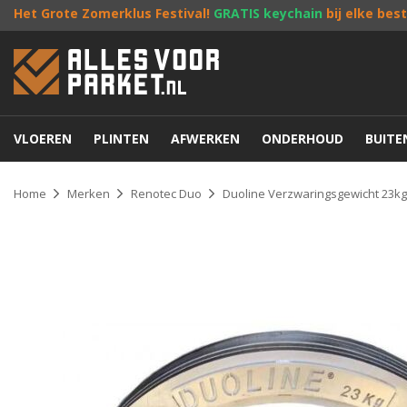
Het Grote Zomerklus Festival!
GRATIS keychain
bij elke bes
VLOEREN
PLINTEN
AFWERKEN
ONDERHOUD
BUIT
Home
Merken
Renotec Duo
Duoline Verzwaringsgewicht 23kg