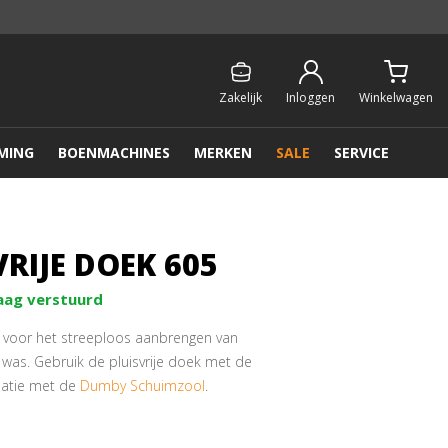
Persoonlijk & gratis advies:
013 - 207 00 01
Zakelijk
Inloggen
Winkelwagen
MING
BOENMACHINES
MERKEN
SALE
SERVICE
RIJE DOEK 605
aag verstuurd
 voor het streeploos aanbrengen van
was. Gebruik de pluisvrije doek met de
atie met de
Dumby Schuimzool
.