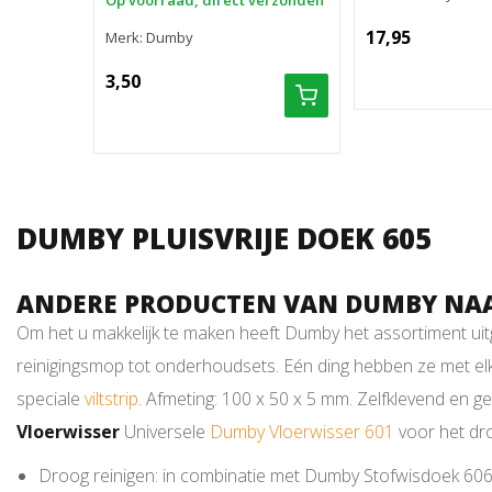
Op voorraad, direct verzonden
17,95
Merk: Dumby
3,50
DUMBY PLUISVRIJE DOEK 605
ANDERE PRODUCTEN VAN DUMBY NAAS
Om het u makkelijk te maken heeft Dumby het assortiment uit
reinigingsmop tot onderhoudsets. Eén ding hebben ze met el
speciale
viltstrip
. Afmeting: 100 x 50 x 5 mm. Zelfklevend en ge
Vloerwisser
Universele
Dumby Vloerwisser 601
voor het dro
Droog reinigen: in combinatie met Dumby Stofwisdoek 6