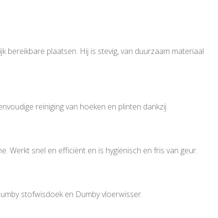
k bereikbare plaatsen. Hij is stevig, van duurzaam materiaal
envoudige reiniging van hoeken en plinten dankzij
erkt snel en efficiënt en is hygiënisch en fris van geur.
 Dumby stofwisdoek en Dumby vloerwisser.