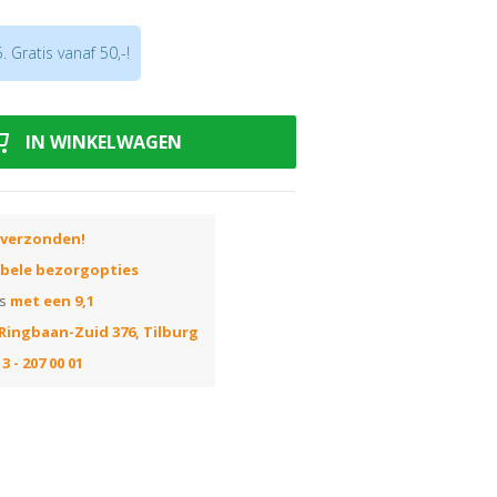
stellen
 Gratis vanaf 50,-!
IN WINKELWAGEN
 verzonden!
ibele bezorgopties
ns
met een 9,1
Ringbaan-Zuid 376, Tilburg
3 - 207 00 01