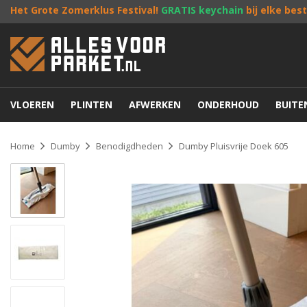
Het Grote Zomerklus Festival!
GRATIS keychain
bij elke bes
VLOEREN
PLINTEN
AFWERKEN
ONDERHOUD
BUIT
Home
Dumby
Benodigdheden
Dumby Pluisvrije Doek 605