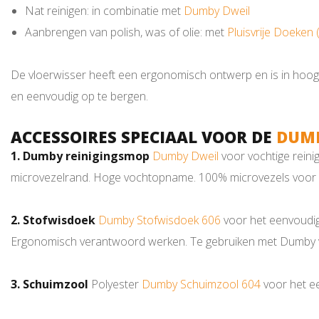
Nat reinigen: in combinatie met
Dumby Dweil
Aanbrengen van polish, was of olie: met
Pluisvrije Doeken 
De vloerwisser heeft een ergonomisch ontwerp en is in hoogte 
en eenvoudig op te bergen.
ACCESSOIRES SPECIAAL VOOR DE
DUMB
1. Dumby reinigingsmop
Dumby Dweil
voor vochtige reini
microvezelrand. Hoge vochtopname. 100% microvezels voor ma
2. Stofwisdoek
Dumby Stofwisdoek 606
voor het eenvoudig 
Ergonomisch verantwoord werken. Te gebruiken met Dumby v
3. Schuimzool
Polyester
Dumby Schuimzool 604
voor het ee