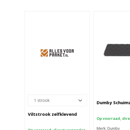
Dumby Schuimz
Viltstrook zelfklevend
Op voorraad, dir
Merk: Dumby