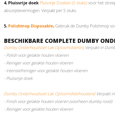
4. Pluisvrije doek
Pluisvrije Doeken (5 stuks)
voor het streep
absorptievermogen. Verpakt per 5 stuks.
5.
Polishmop Disposable
.
Gebruik de Dumby Polishmop voor
BESCHIKBARE COMPLETE DUMBY OND
Dumby Onderhoudsset Lak Oplosmiddelvrij
Verpakt in Dumb
- Polish voor gelakte houten vloeren
- Reiniger voor gelakte houten vloeren
- Intensiefreiniger voor gelakte houten vloeren
- Pluisvrije doek
Dumby Onderhoudsset Lak Oplosmiddelhoudend
Verpakt i
- Finish voor gelakte houten vloeren (voorheen dumby rood)
- Reiniger voor gelakte houten vloeren