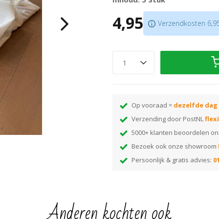
De DUmby vloerwisser los bijbe
4,95
Groot absorptievermogen
Verzendkosten 6,95.
Op vooraad =
dezelfde dag
Verzending door PostNL
flex
5000+ klanten beoordelen o
Bezoek ook onze showroom
Persoonlijk & gratis advies:
01
Anderen kochten ook