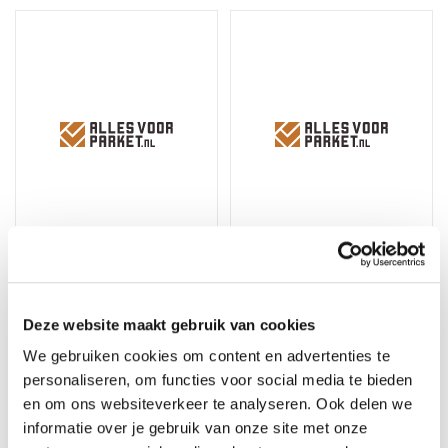
Dumby Onderhoudsset
Dumby Polishmop
Olie Naturel
Disposable
Deze website maakt gebruik van cookies
Op voorraad, direct
Op voorraad, direct
verzonden
verzonden
We gebruiken cookies om content en advertenties te
Merk: Dumby
Merk: Dumby
personaliseren, om functies voor social media te bieden
en om ons websiteverkeer te analyseren. Ook delen we
99,95
6,95
informatie over je gebruik van onze site met onze