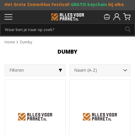
Het Grote Zomerklus Festival!
GRATIS keychain
bij elke
bestelling vanaf €25, en
toffe acties
! Doe je mee?
Persoonlijk & gratis advies:
013 - 207 00 01
Home
Dumby
DUMBY
Filteren