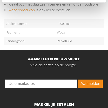
Ideaal voor het duurzaam vernevelen van onderhoudsolie
Woca sproei kop
is ook los te bestellen
Artikelnummer:
10000481
Fabrikant:
Woca
Ondergrond:
ParketOlie
AANMELDEN NIEUWSBRIEF
Altijd als eerste op de hoogte...
Email
Aanmelden
MAKKELIJK BETALEN