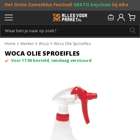
Het Grote Zomerklus Festival!
GRATIS keychain
bij elke
bestelling vanaf €25, en
toffe acties
! Doe je mee?
Persoonlijk & gratis advies:
013 - 207 00 01
Home
Merken
Woca
Woca Olie Sproeifles
WOCA OLIE SPROEIFLES
Voor 17.00 besteld, vandaag verstuurd