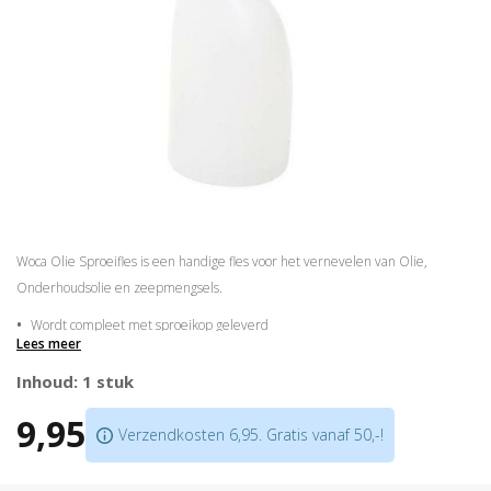
Woca Olie Sproeifles is een handige fles voor het vernevelen van Olie,
Onderhoudsolie en zeepmengsels.
Wordt compleet met sproeikop geleverd
Lees meer
Ideaal voor het duurzaam vernevelen van onderhoudsolie
Woca sproei kop
is ook los te bestellen
Inhoud: 1 stuk
9,95
Verzendkosten 6,95. Gratis vanaf 50,-!