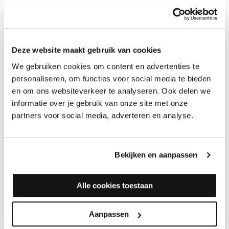
Deze website maakt gebruik van cookies
Woca Onderhoudsolie
Woca Onderhoudsolie
W
Wit
Naturel
I
We gebruiken cookies om content en advertenties te
personaliseren, om functies voor social media te bieden
Merk: Woca
Merk: Woca
O
en om ons websiteverkeer te analyseren. Ook delen we
v
4,95
4,95
informatie over je gebruik van onze site met onze
M
partners voor social media, adverteren en analyse.
4
Bekijken en aanpassen
WOCA OLIE SPROEIFLES
Alle cookies toestaan
Woca Olie Sproeifles is een handige fles voor het vernevelen van
Olie, Onderhoudsolie en zeepmengsels.
Aanpassen
Wordt compleet met sproeikop geleverd