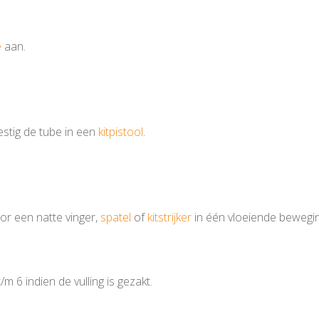
e
aan.
estig de tube in een
kitpistool
.
oor een natte vinger,
spatel
of
kitstrijker
in één vloeiende beweging
m 6 indien de vulling is gezakt.