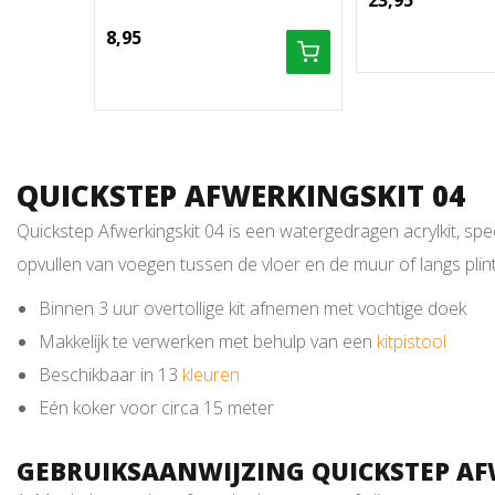
23,95
8,95
QUICKSTEP AFWERKINGSKIT 04
Quickstep Afwerkingskit 04 is een watergedragen acrylkit, spe
opvullen van voegen tussen de vloer en de muur of langs plin
Binnen 3 uur overtollige kit afnemen met vochtige doek
Makkelijk te verwerken met behulp van een
kitpistool
Beschikbaar in 13
kleuren
Eén koker voor circa 15 meter
GEBRUIKSAANWIJZING QUICKSTEP AF