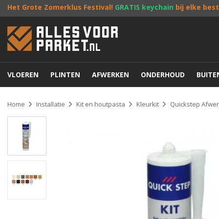
Het Grote Zomerklus Festival!
GRATIS keychain
bij elke bes
VLOEREN
PLINTEN
AFWERKEN
ONDERHOUD
BUIT
Home
Installatie
Kit en houtpasta
Kleurkit
Quickstep Afwer