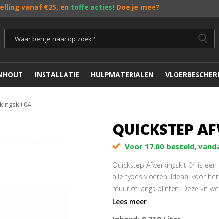
telling vanaf €25, en
toffe acties
! Doe je mee?
ENHOUT
INSTALLATIE
HULPMATERIALEN
VLOERBESCHER
kingskit 04
QUICKSTEP AF
Voor 17.00 besteld, vand
Quickstep Afwerkingskit 04 is een
alle types vloeren. Ideaal voor he
muur of langs plinten. Deze kit 
krimpen en uitzetten.
Lees meer
Inhoud: 0,310 Liter