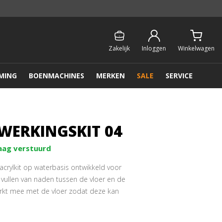
Persoonlijk & gratis advies:
013 - 207 00 01
Zakelijk
Inloggen
Winkelwagen
MING
BOENMACHINES
MERKEN
SALE
SERVICE
WERKINGSKIT 04
aag verstuurd
 acrylkit op waterbasis ontwikkeld voor
t vullen van naden tussen de vloer en de
werkt mee met de vloer zodat deze kan