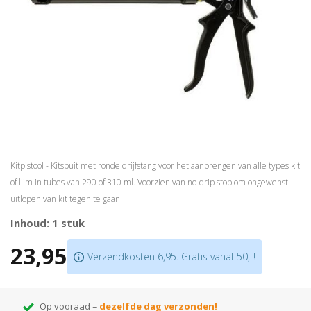
Kitpistool - Kitspuit met ronde drijfstang voor het aanbrengen van alle types kit
of lijm in tubes van 290 of 310 ml. Voorzien van no-drip stop om ongewenst
uitlopen van kit tegen te gaan.
Inhoud: 1 stuk
23,95
Verzendkosten 6,95. Gratis vanaf 50,-!
Op vooraad =
dezelfde dag verzonden!