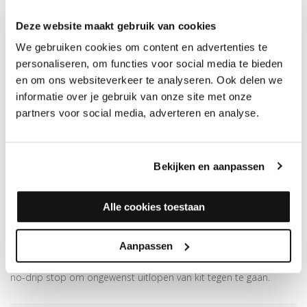
Deze website maakt gebruik van cookies
Quickstep
B
We gebruiken cookies om content en advertenties te
Afwerkingskit 04
T
High Tack Plintenkit
personaliseren, om functies voor social media te bieden
Op voorraad, direct
M
en om ons websiteverkeer te analyseren. Ook delen we
verzonden
Op voorraad, direct
9
informatie over je gebruik van onze site met onze
Merk: Quickstep
verzonden
partners voor social media, adverteren en analyse.
Merk: Dumby
17,95
8,95
Bekijken en aanpassen
Alle cookies toestaan
KITPISTOOL PROFESSIONEEL
Kitpistool - Kitspuit met ronde drijfstang voor het aanbrengen
Aanpassen
van alle types kit of lijm in tubes van 290 of 310 ml. Voorzien van
no-drip stop om ongewenst uitlopen van kit tegen te gaan.