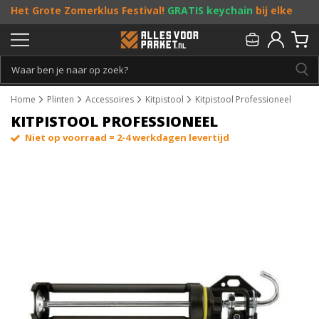
Het Grote Zomerklus Festival!
GRATIS keychain
bij elke
bestelling vanaf €25, en
toffe acties
! Doe je mee?
Persoonlijk & gratis advies:
013 - 207 00 01
Home
Plinten
Accessoires
Kitpistool
Kitpistool Professioneel
KITPISTOOL PROFESSIONEEL
Niet op voorraad = 2-4 werkdagen levertijd