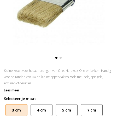
Kleine kwast voor het aanbrengen van Olie, Hardwax-Olie en lakken. Handig
voor de randen van uw en kleine oppervlaktes zoals meubels, spiegels,
kozijnen of deurtjes.
Lees meer
Uit voorraad leverbaar
Selecteer je maat
In diverse formaten verkrijgbaar
Geschikt voor het aanbrengen olie, olie-hardwax en lak.
3 cm
4 cm
5 cm
7 cm