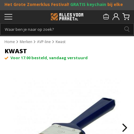
Het Grote Zomerklus Festival!
GRATIS keychain
bij elke
bestelling vanaf €25, en
toffe acties
! Doe je mee?
Persoonlijk & gratis advies:
013 - 207 00 01
Home
Merken
AVP-line
Kwast
KWAST
Voor 17.00 besteld, vandaag verstuurd