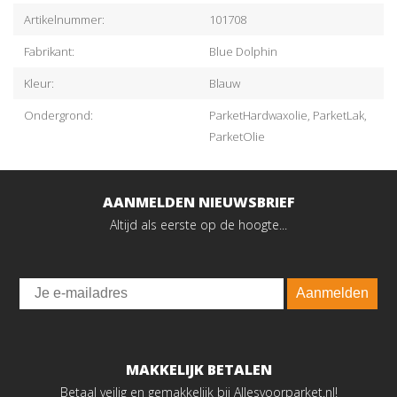
Artikelnummer:
101708
Fabrikant:
Blue Dolphin
Kleur:
Blauw
Ondergrond:
ParketHardwaxolie, ParketLak,
ParketOlie
AANMELDEN NIEUWSBRIEF
Altijd als eerste op de hoogte...
Email
Aanmelden
MAKKELIJK BETALEN
Betaal veilig en gemakkelijk bij Allesvoorparket.nl!