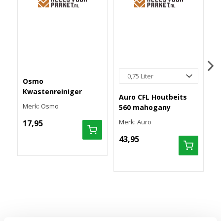
Osmo
Kwastenreiniger
Auro CFL Houtbeits
O
Merk: Osmo
560 mahogany
Merk: Auro
O
17,95
v
43,95
M
1