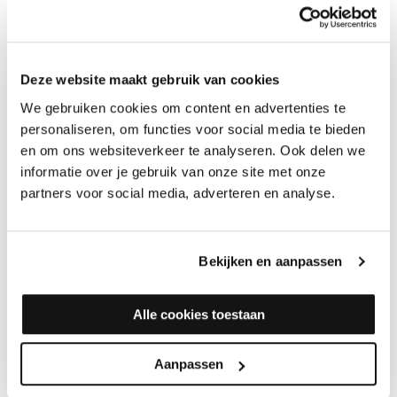
KWAST
Kleine kwast voor het aanbrengen van Olie, Hardwax-Olie en
lakken. Handig voor de randen van uw en kleine oppervlaktes
zoals meubels, spiegels, kozijnen of deurtjes.
Deze website maakt gebruik van cookies
Uit voorraad leverbaar
We gebruiken cookies om content en advertenties te
In diverse formaten verkrijgbaar
personaliseren, om functies voor social media te bieden
Geschikt voor het aanbrengen olie, olie-hardwax en lak
en om ons websiteverkeer te analyseren. Ook delen we
informatie over je gebruik van onze site met onze
ACCESSOIRES VOOR HET LAKKEN VAN UW VLOER:
partners voor social media, adverteren en analyse.
Roller klein 10cm (Lak)
Lakbak klein (voor 10cm rollers)
Rollerbeugel 10cm
Bekijken en aanpassen
Complete rollerset klein 10cm (Lak)
Roller groot 25cm (Lak)
Lakbak groot (voor 25cm rollers)
Alle cookies toestaan
Rollerbeugel 25cm
Complete rollerset groot 25cm (Lak)
Aanpassen
Wegwerproller 25cm incl. houder (Olie+lak)
Telescoopsteel