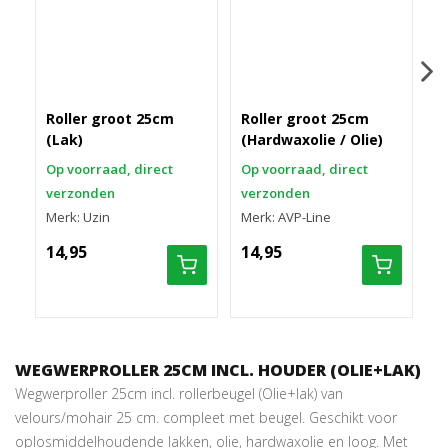
Roller groot 25cm
Roller groot 25cm
R
(Lak)
(Hardwaxolie / Olie)
(
Op voorraad, direct
Op voorraad, direct
O
verzonden
verzonden
v
Merk: Uzin
Merk: AVP-Line
M
14,95
14,95
2
WEGWERPROLLER 25CM INCL. HOUDER (OLIE+LAK)
Wegwerproller 25cm incl. rollerbeugel (Olie+lak) van
velours/mohair 25 cm. compleet met beugel. Geschikt voor
oplosmiddelhoudende lakken, olie, hardwaxolie en loog. Met