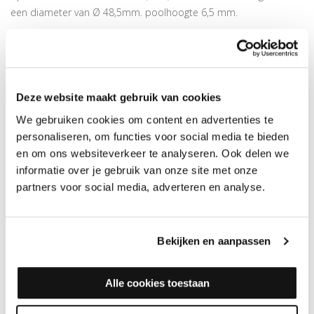
een diameter van Ø 48,5mm. poolhoogte 6,5 mm.
Voor een egale verdeling van het product
Bijpassende
lakbak
apart verkrijgbaar
Er is ook een complete
rollerset
inclusief lakbakje en
rollerbeugel verkrijgbaar
Deze website maakt gebruik van cookies
Roller Klein 10 cm (Hardwaxolie / olie) voor het aanbrengen van
We gebruiken cookies om content en advertenties te
olie, hardwaxolie, oplosmiddelhoudende producten en epoxy-
personaliseren, om functies voor social media te bieden
of PU-voorstrijk. Door zijn kleine afmeting is deze roller ideaal
en om ons websiteverkeer te analyseren. Ook delen we
voor meubels of randen. Er zijn diverse rollers en rollersets
informatie over je gebruik van onze site met onze
beschikbaar voor het behandelen of onderhouden van uw
partners voor social media, adverteren en analyse.
houten vloer. Hieronder een overzicht (klik erop om naar het
betreffende product te gaan):
Bekijken en aanpassen
Accessoires voor het lakken van uw vloer:
Roller klein 10cm (Lak)
Alle cookies toestaan
Lakbak klein (voor 10cm rollers)
Rollerbeugel 10cm