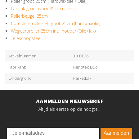
Roller groot 25cm (Hardwaxolie / Olie)
Lakbak groot (voor 25cm rollers)
Rollerbeugel 25cm
Complete rollerset groot 25cm (hardwaxolie)
Wegwerproller 25cm incl. houder (Olie+lak)
Telescoopsteel
Artikelnummer:
10000261
Fabrikant:
Renotec Duo
Ondergrond:
ParketLak
AANMELDEN NIEUWSBRIEF
Altijd als eerste op de hoogte...
Email
Aanmelden