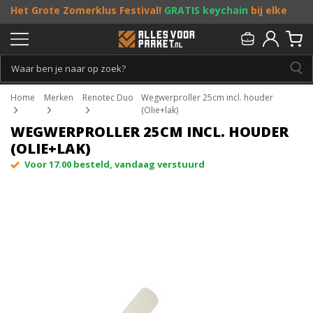
Het Grote Zomerklus Festival!
GRATIS keychain
bij elke
bestelling vanaf €25, en
toffe acties
! Doe je mee?
Persoonlijk & gratis advies:
013 - 207 00 01
Home
Merken
Renotec Duo
Wegwerproller 25cm incl. houder
(Olie+lak)
WEGWERPROLLER 25CM INCL. HOUDER
(OLIE+LAK)
Voor 17.00 besteld, vandaag verstuurd