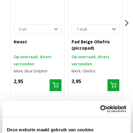
R
(
Kwast
Pad Beige Oliefris
O
(piccopad)
v
Op voorraad, direct
Op voorraad, direct
M
verzonden
verzonden
Merk: Blue Dolphin
Merk: Oliefris
2
2,95
3,95
CIRANOVA UNICO CASTLE 7374
GEBRUIKSAANWIJZING CIRANOVA UNICO CASTLE 7374
Deze website maakt gebruik van cookies