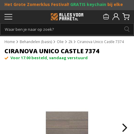
Het Grote Zomerklus Festival!
GRATIS keychain
bij elke
bestelling vanaf €25, en
toffe acties
! Doe je mee?
Persoonlijk & gratis advies:
013 - 207 00 01
Home
Behandelen (basis)
Olie
2k
Ciranova Unico Castle 7374
CIRANOVA UNICO CASTLE 7374
Voor 17.00 besteld, vandaag verstuurd