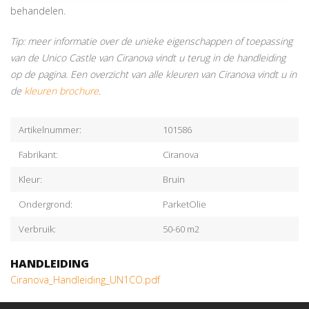
behandelen.
Tip: meer informatie over de unieke eigenschappen of toepassing
van de Unico Castle van Ciranova vindt u terug in de handleiding
op de pagina. Een overzicht van alle kleuren van Ciranova vindt u in
de
kleuren brochure
.
Artikelnummer:
101586
Fabrikant:
Ciranova
Kleur:
Bruin
Ondergrond:
ParketOlie
Verbruik:
50-60 m2
HANDLEIDING
Ciranova_Handleiding_UN1CO.pdf