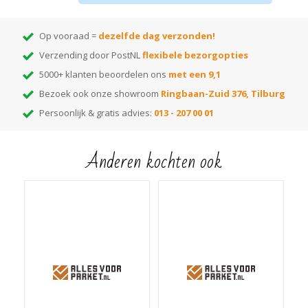
Verbruik 50-60 m2/L
Droogtijd +/- 24 uur
Op vooraad =
dezelfde dag verzonden!
Aanbrengen in één laag
Verzending door PostNL
flexibele bezorgopties
Beschikbaar in
17 verschillende kleuren
5000+ klanten beoordelen ons
met een 9,1
Scroll naar beneden voor gebruiksaanwijzing of open hem direct
hier
!
Bezoek ook onze showroom
Ringbaan-Zuid 376, Tilburg
Persoonlijk & gratis advies:
013 - 207 00 01
Anderen kochten ook