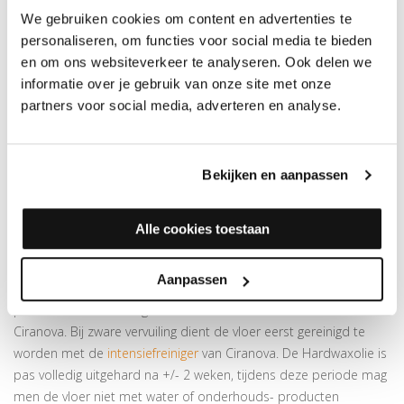
Voor gebruik goed schudden en oproeren. Meng de olie met de
We gebruiken cookies om content en advertenties te
verharder (100/30) en laat het product een 10-tal minuten
personaliseren, om functies voor social media te bieden
rusten. Men kan de Unico Castle inboenen met een
beige
of
en om ons websiteverkeer te analyseren. Ook delen we
witte
pad of aanbrengen met
kwast
,
droogwrijfdoek
of
spons
.
informatie over je gebruik van onze site met onze
Laat enkele minuten inwerken en verwijder de overtollige olie
partners voor social media, adverteren en analyse.
binnen de 15 minuten door deze in te poetsen met een witte
pad of een doek tot het oppervlak niet meer kleeft. Het
oppervlak moet daarna handdroog aanvoelen.
Bekijken en aanpassen
REINIGING EN ONDERHOUD NAAST CIRANOVA UNICO
CASTLE 7374
Alle cookies toestaan
Voor regelmatig onderhoud raden we
parketzeep wit
of
parketzeep kleurloos
van Ciranova aan. Simpelweg een aantal
Aanpassen
dopjes toevoegen aan het water en dweilen maar! Voor
periodiek onderhoud gebruikt men de
onderhoudsolie
van
Ciranova. Bij zware vervuiling dient de vloer eerst gereinigd te
worden met de
intensiefreiniger
van Ciranova. De Hardwaxolie is
pas volledig uitgehard na +/- 2 weken, tijdens deze periode mag
men de vloer niet met water of onderhouds- producten