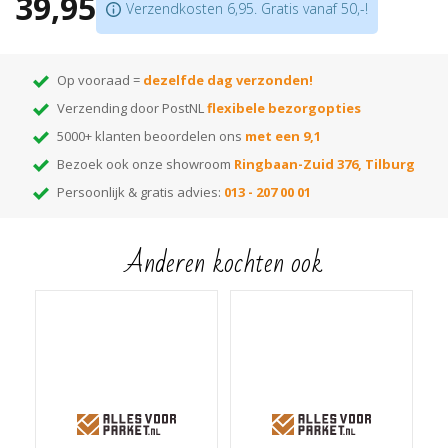
39,95
Herstelt de beschermlaag van de vloer
Verzendkosten 6,95. Gratis vanaf 50,-!
Indien nodig van te voren reinigen met
Ciranova Intensiefreiniger
Scroll naar beneden voor gebruiksaanwijzing of open hem direct
hier
!
Op vooraad =
dezelfde dag verzonden!
Verzending door PostNL
flexibele bezorgopties
5000+ klanten beoordelen ons
met een 9,1
Bezoek ook onze showroom
Ringbaan-Zuid 376, Tilburg
Persoonlijk & gratis advies:
013 - 207 00 01
Anderen kochten ook