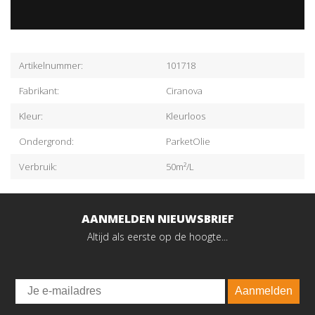
Artikelnummer:
101718
Fabrikant:
Ciranova
Kleur:
Kleurloos
Ondergrond:
ParketOlie
Verbruik:
50m²/L
AANMELDEN NIEUWSBRIEF
Altijd als eerste op de hoogte...
Email
Aanmelden