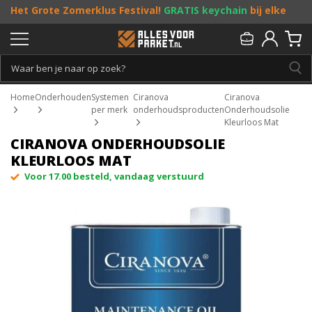
Het Grote Zomerklus Festival!
GRATIS keychain
bij elke
bestelling vanaf €25, en
toffe acties
! Doe je mee?
Persoonlijk & gratis advies:
013 - 207 00 01
Home
Onderhouden
Systemen
Ciranova
Ciranova
per merk
onderhoudsproducten
Onderhoudsolie
Kleurloos Mat
CIRANOVA ONDERHOUDSOLIE
KLEURLOOS MAT
Voor 17.00 besteld, vandaag verstuurd