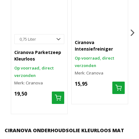
Ciranova
D
Intensiefreiniger
s
Ciranova Parketzeep
Op voorraad, direct
O
Kleurloos
verzonden
v
Op voorraad, direct
Merk: Ciranova
M
verzonden
Merk: Ciranova
15,95
8
19,50
CIRANOVA ONDERHOUDSOLIE KLEURLOOS MAT