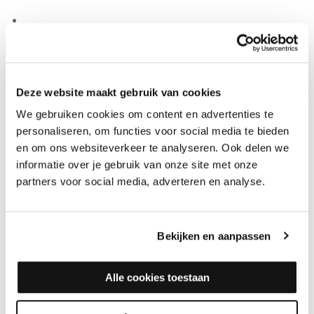
GEBRUIKSAANWIJZING CIRANOVA ONDERHOUDSOLIE
CLEAR MAT
Goed schudden voor gebruik. Onderhoudsolie Clear Mat zeer
Deze website maakt gebruik van cookies
dun en egaal aanbrengen met een
pad
met
padhouder
,
We gebruiken cookies om content en advertenties te
oliespons
,
kwast
,
olie roller
of
spaan
en enkele minuten laten
personaliseren, om functies voor social media te bieden
indringen. Veeg nadien het oppervlak nog eens na met een
en om ons websiteverkeer te analyseren. Ook delen we
droge, pluisvrije doek
. De onderhoudsolie goed droogwrijven om
informatie over je gebruik van onze site met onze
kleven te vermijden. Voor het beste resultaat eerst reinigen met
partners voor social media, adverteren en analyse.
intensiefreiniger
Ciranova.
REINIGING EN ONDERHOUD CIRANOVA
ONDERHOUDSOLIE CLEAR MAT
Bekijken en aanpassen
Voor regelmatig onderhoud raden we
parketzeep wit
of
parketzeep kleurloos
van Ciranova aan. Simpelweg een aantal
Alle cookies toestaan
dopjes toevoegen aan het water en dweilen maar! Voor
periodiek onderhoud gebruikt men dan weer de