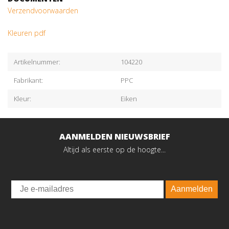
Verzendvoorwaarden
Kleuren pdf
Artikelnummer:
104220
Fabrikant:
PPC
Kleur:
Eiken
AANMELDEN NIEUWSBRIEF
Altijd als eerste op de hoogte...
Email
Aanmelden