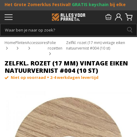
Het Grote Zomerklus Festival!
GRATIS keychain
bij elke
bestelling vanaf €25, en
toffe acties
! Doe je mee?
Persoonlijk & gratis advies:
013 - 207 00 01
Home
Plinten
Accessoires
Folie
Zelfkl. rozet (17 mm) vintage eiken
rozetten
natuurvernist #004 (10 st)
ZELFKL. ROZET (17 MM) VINTAGE EIKEN
NATUURVERNIST #004 (10 ST)
Niet op voorraad = 2-4 werkdagen levertijd