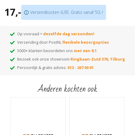
Bestaat uit 2 delen; u hoeft geen buizen te demonteren
17,-
Verkrijgbaar in meer dan
175 kleuren
Verzendkosten 6,95. Gratis vanaf 50,-!
Let op:
prijs is per 10 stuks!
Op vooraad =
dezelfde dag verzonden!
Verzending door PostNL
flexibele bezorgopties
5000+ klanten beoordelen ons
met een 9,1
Bezoek ook onze showroom
Ringbaan-Zuid 376, Tilburg
Persoonlijk & gratis advies:
013 - 207 00 01
Anderen kochten ook