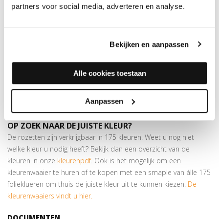
partners voor social media, adverteren en analyse.
binnendiameter van 17 mm en een buitendiameter van 55 mm.
Hiermee werkt u verwarmingsbuizen keurig af in dezelfde kleur
als de vloer. De rozetten zijn eenvoudig op maat te maken door
middel van een
gatenstans
.
Bekijken en aanpassen
Zelfklevend
Bestaat uit 2 delen; u hoeft geen buizen te demonteren
Alle cookies toestaan
Verkrijgbaar in meer dan
175 kleuren
Aanpassen
Let op:
prijs is per 10 stuks!
OP ZOEK NAAR DE JUISTE KLEUR?
De rozetten zijn verkrijgbaar in 175 kleuren. Weet u nog niet
welke kleur u nodig heeft? Bekijk dan een overzicht van de
kleuren in onze
kleurenpdf
. Ook is het mogelijk om een
kleurenwaaier te huren of te kopen met een smaple van álle 175
folieklueren om thuis de juiste kleur uit te kunnen kiezen.
De
kleurenwaaiers vindt u hier.
DOCUMENTEN