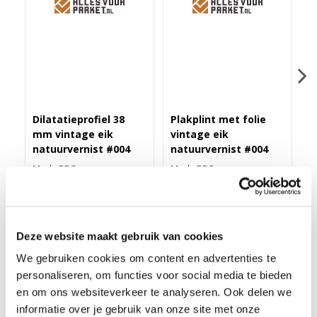
Dilatatieprofiel 38
Plakplint met folie
H
mm vintage eik
vintage eik
v
natuurvernist #004
natuurvernist #004
n
Merk: PPC
Merk: PPC
M
43,40
3,25
4
Deze website maakt gebruik van cookies
We gebruiken cookies om content en advertenties te
ZELFKL. ROZET (17 MM) VINTAGE EIKEN
personaliseren, om functies voor social media te bieden
NATUURVERNIST #004 (10 ST)
en om ons websiteverkeer te analyseren. Ook delen we
informatie over je gebruik van onze site met onze
Deze zelfklevende rozet in meer dan 175 kleuren folie heeft een