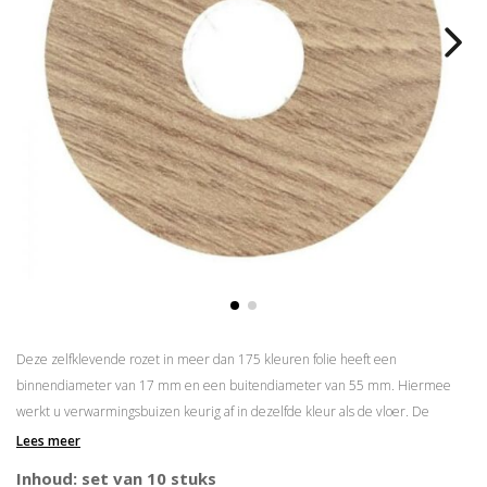
Deze zelfklevende rozet in meer dan 175 kleuren folie heeft een
binnendiameter van 17 mm en een buitendiameter van 55 mm. Hiermee
werkt u verwarmingsbuizen keurig af in dezelfde kleur als de vloer. De
rozetten zijn eenvoudig op maat te maken door middel van een
gatenstans
.
Lees meer
Zelfklevend
Inhoud: set van 10 stuks