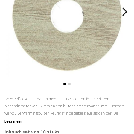
Deze zelfklevende rozet in meer dan 175 kleuren folie heeft een
binnendiameter van 17 mm en een buitendiameter van 55 mm. Hiermee
werkt u verwarmingsbuizen keurig af in dezelfde kleur als de vloer. De
rozetten zijn eenvoudig op maat te maken door middel van een
gatenstans
.
Lees meer
Zelfklevend
Inhoud: set van 10 stuks