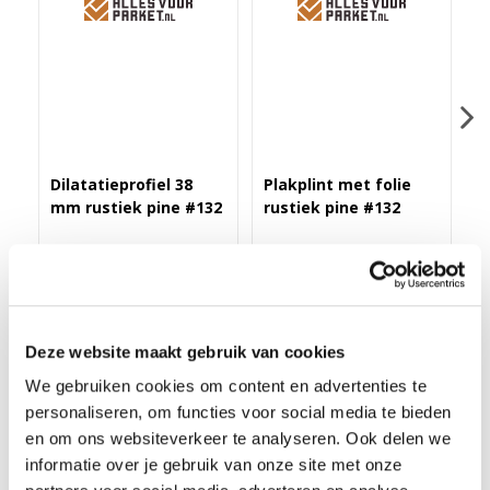
Dilatatieprofiel 38
Plakplint met folie
H
mm rustiek pine #132
rustiek pine #132
r
Merk: PPC
Merk: PPC
M
43,40
3,25
4
Deze website maakt gebruik van cookies
We gebruiken cookies om content en advertenties te
personaliseren, om functies voor social media te bieden
ZELFKL. ROZET (17 MM) RUSTIEK PINE #132 (10 ST)
en om ons websiteverkeer te analyseren. Ook delen we
Deze zelfklevende rozet in meer dan 175 kleuren folie heeft een
informatie over je gebruik van onze site met onze
binnendiameter van 17 mm en een buitendiameter van 55 mm.