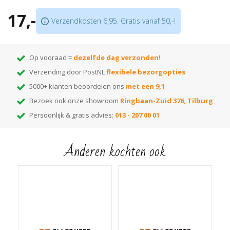
Bestaat uit 2 delen; u hoeft geen buizen te demonteren
17,-
Verkrijgbaar in meer dan
175 kleuren
Verzendkosten 6,95. Gratis vanaf 50,-!
Let op:
prijs is per 10 stuks!
Op vooraad =
dezelfde dag verzonden!
Verzending door PostNL
flexibele bezorgopties
5000+ klanten beoordelen ons
met een 9,1
Bezoek ook onze showroom
Ringbaan-Zuid 376, Tilburg
Persoonlijk & gratis advies:
013 - 207 00 01
Anderen kochten ook