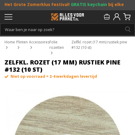
Het Grote Zomerklus Festival!
GRATIS keychain
bij elke
bestelling vanaf €25, en
toffe acties
! Doe je mee?
Persoonlijk & gratis advies:
013 - 207 00 01
Home
Plinten
Accessoires
Folie
Zelfkl. rozet (17 mm) rustiek pine
rozetten
#132 (10 st)
ZELFKL. ROZET (17 MM) RUSTIEK PINE
#132 (10 ST)
Niet op voorraad = 2-4 werkdagen levertijd