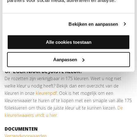
partners voor social media, adverteren en analyse.
Hiermee werkt u verwarmingsbuizen keurig af in dezelfde kleur
als de vloer. De rozetten zijn eenvoudig op maat te maken door
middel van een
gatenstans
.
Bekijken en aanpassen
Zelfklevend
Bestaat uit 2 delen; u hoeft geen buizen te demonteren
Alle cookies toestaan
Verkrijgbaar in meer dan
175 kleuren
Let op:
prijs is per 10 stuks!
Aanpassen
OP ZOEK NAAR DE JUISTE KLEUR?
De rozetten zijn verkrijgbaar in 175 kleuren. Weet u nog niet
welke kleur u nodig heeft? Bekijk dan een overzicht van de
kleuren in onze
kleurenpdf
. Ook is het mogelijk om een
kleurenwaaier te huren of te kopen met een smaple van álle 175
folieklueren om thuis de juiste kleur uit te kunnen kiezen.
De
kleurenwaaiers vindt u hier.
DOCUMENTEN
Verzendvoorwaarden