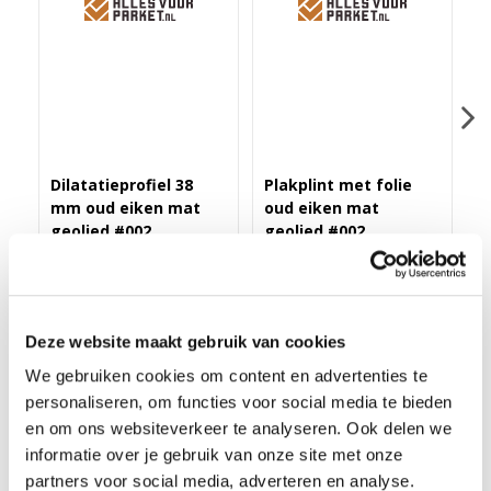
Dilatatieprofiel 38
Plakplint met folie
H
mm oud eiken mat
oud eiken mat
o
geolied #002
geolied #002
g
Merk: PPC
Merk: PPC
M
43,40
3,25
4
Deze website maakt gebruik van cookies
We gebruiken cookies om content en advertenties te
personaliseren, om functies voor social media te bieden
ZELFKL. ROZET (17 MM) OUD EIKEN MATGEOLIED
en om ons websiteverkeer te analyseren. Ook delen we
#002 (10 ST)
informatie over je gebruik van onze site met onze
Deze zelfklevende rozet in meer dan 175 kleuren folie heeft een
partners voor social media, adverteren en analyse.