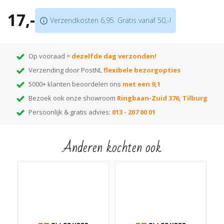
Bestaat uit 2 delen; u hoeft geen buizen te demonteren
17,-
Verkrijgbaar in meer dan
175 kleuren
Verzendkosten 6,95. Gratis vanaf 50,-!
Let op:
prijs is per 10 stuks!
Op vooraad =
dezelfde dag verzonden!
Verzending door PostNL
flexibele bezorgopties
5000+ klanten beoordelen ons
met een 9,1
Bezoek ook onze showroom
Ringbaan-Zuid 376, Tilburg
Persoonlijk & gratis advies:
013 - 207 00 01
Anderen kochten ook