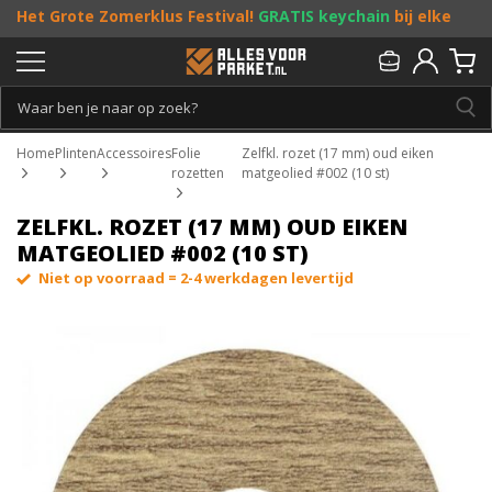
Het Grote Zomerklus Festival!
GRATIS keychain
bij elke
bestelling vanaf €25, en
toffe acties
! Doe je mee?
Persoonlijk & gratis advies:
013 - 207 00 01
Home
Plinten
Accessoires
Folie
Zelfkl. rozet (17 mm) oud eiken
rozetten
matgeolied #002 (10 st)
ZELFKL. ROZET (17 MM) OUD EIKEN
MATGEOLIED #002 (10 ST)
Niet op voorraad = 2-4 werkdagen levertijd