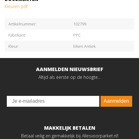
Kleuren pdf
Artikelnummer:
102799
Fabrikant:
PPC
Kleur:
Eiken Antiek
AANMELDEN NIEUWSBRIEF
Altijd als eerste op de hoogte...
Email
Aanmelden
MAKKELIJK BETALEN
Betaal veilig en gemakkelijk bij Allesvoorparket.nl!