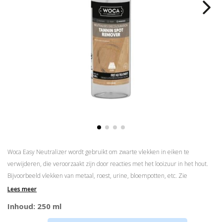
Woca Easy Neutralizer wordt gebruikt om zwarte vlekken in eiken te
verwijderen, die veroorzaakt zijn door reacties met het looizuur in het hout.
Bijvoorbeeld vlekken van metaal, roest, urine, bloempotten, etc. Zie
Handleiding
voor meer info!
Lees meer
Geschikt voor geoliede vloeren
Inhoud: 250 ml
Speciaal voor zwarte vlekken