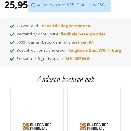
25,95
Na gebruik plek herstellen met basisolie
Verzendkosten 6,95. Gratis vanaf 50,-!
Let op: is de vloer gerookt, dan verdwijnt ook het gerookte effect op de plaats
waar je de Easy Neutralizer toepast.
Op vooraad =
dezelfde dag verzonden!
Verzending door PostNL
flexibele bezorgopties
5000+ klanten beoordelen ons
met een 9,1
Bezoek ook onze showroom
Ringbaan-Zuid 376, Tilburg
Persoonlijk & gratis advies:
013 - 207 00 01
Anderen kochten ook