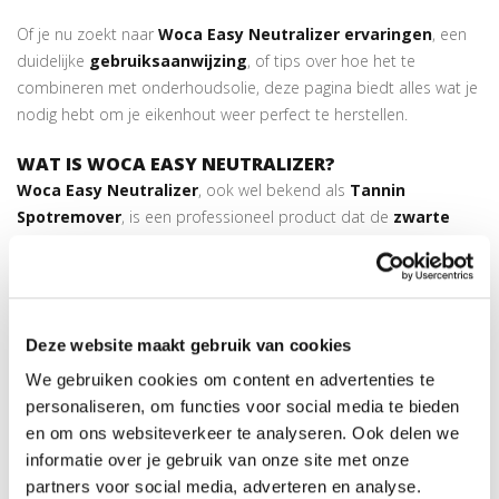
Of je nu zoekt naar
Woca Easy Neutralizer ervaringen
, een
duidelijke
gebruiksaanwijzing
, of tips over hoe het te
combineren met onderhoudsolie, deze pagina biedt alles wat je
nodig hebt om je eikenhout weer perfect te herstellen.
WAT IS WOCA EASY NEUTRALIZER?
Woca Easy Neutralizer
, ook wel bekend als
Tannin
Spotremover
, is een professioneel product dat de
zwarte
tanninevlekken in eikenhout neutraliseert
. Deze vlekken
ontstaan diep in het hout door een natuurlijke chemische
reactie tussen het looizuur en water of reinigingsmiddelen.
Deze website maakt gebruik van cookies
Door gebruik van Easy Neutralizer kan deze reactie worden
omgekeerd, waardoor het hout weer zijn oorspronkelijke kleur
We gebruiken cookies om content en advertenties te
terugkrijgt. Het product is geschikt voor geoliede en
personaliseren, om functies voor social media te bieden
onbehandelde eiken vloeren en meubels en vormt een
en om ons websiteverkeer te analyseren. Ook delen we
essentieel onderdeel van een professioneel
informatie over je gebruik van onze site met onze
onderhoudsprogramma.
partners voor social media, adverteren en analyse.