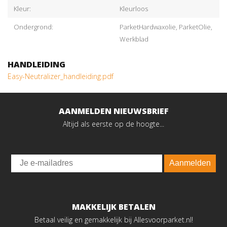
Kleur:
Kleurloos
Ondergrond:
ParketHardwaxolie, ParketOlie,
Werkblad
HANDLEIDING
Easy-Neutralizer_handleiding.pdf
AANMELDEN NIEUWSBRIEF
Altijd als eerste op de hoogte...
Email
Aanmelden
MAKKELIJK BETALEN
Betaal veilig en gemakkelijk bij Allesvoorparket.nl!