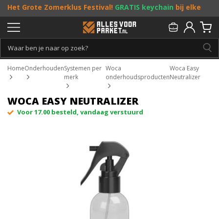
Het Grote Zomerklus Festival!
GRATIS keychain
bij elke
bestelling vanaf €25, en
toffe acties
! Doe je mee?
Persoonlijk & gratis advies:
013 - 207 00 01
Home
Onderhouden
Systemen per
Woca
Woca Easy
merk
onderhoudsproducten
Neutralizer
WOCA EASY NEUTRALIZER
Voor 17.00 besteld, vandaag verstuurd