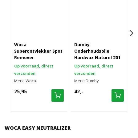
Woca
Dumby
Superontvlekker Spot
Onderhoudsolie
W
Remover
Hardwax Naturel 201
N
Op voorraad, direct
Op voorraad, direct
M
verzonden
verzonden
4
Merk: Woca
Merk: Dumby
25,95
42,-
WOCA EASY NEUTRALIZER