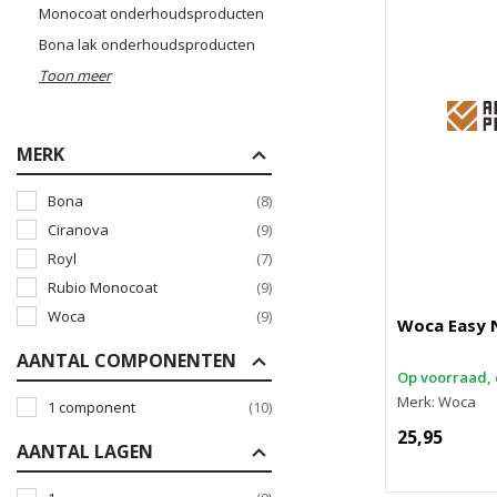
Monocoat onderhoudsproducten
Bona lak onderhoudsproducten
Toon meer
MERK
Bona
(8)
Ciranova
(9)
Royl
(7)
Rubio Monocoat
(9)
Woca
(9)
Woca Easy N
AANTAL COMPONENTEN
Op voorraad, 
Merk: Woca
1 component
(10)
25,95
AANTAL LAGEN