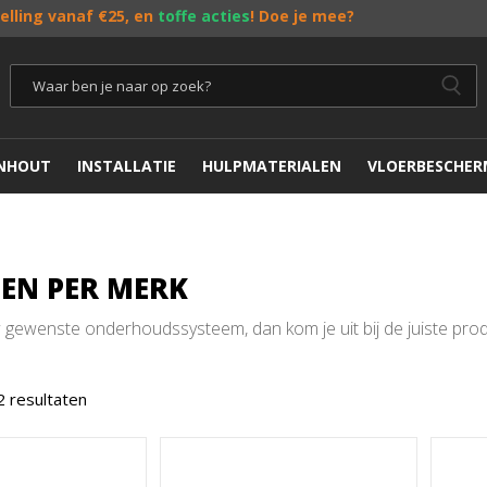
telling vanaf €25, en
toffe acties
! Doe je mee?
ENHOUT
INSTALLATIE
HULPMATERIALEN
VLOERBESCHER
EN PER MERK
w gewenste onderhoudssysteem, dan kom je uit bij de juiste pro
2 resultaten