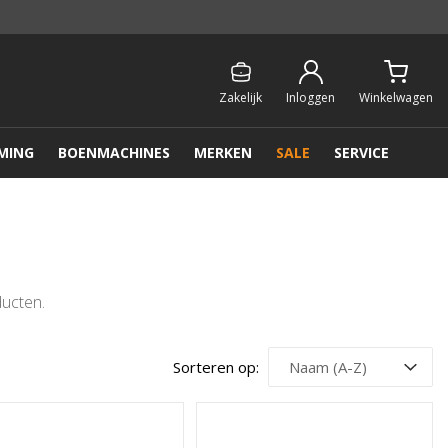
Persoonlijk & gratis advies:
013 - 207 00 01
Zakelijk
Inloggen
Winkelwagen
MING
BOENMACHINES
MERKEN
SALE
SERVICE
ducten.
Sorteren op: