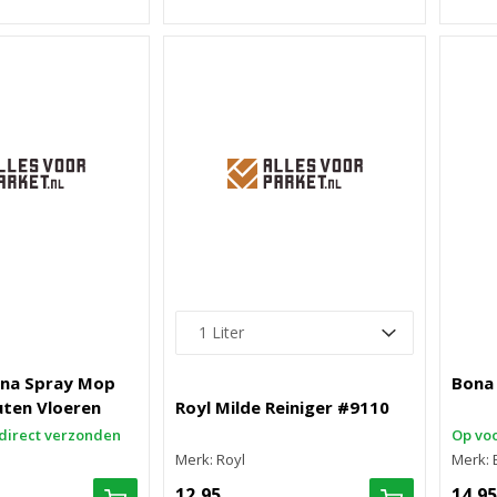
na Spray Mop
Bona 
ten Vloeren
Royl Milde Reiniger #9110
direct verzonden
Op voo
Merk: Royl
Merk:
12,95
14,95