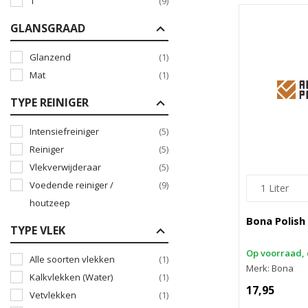
1
(9)
GLANSGRAAD
Glanzend
(1)
Mat
(1)
TYPE REINIGER
Intensiefreiniger
(5)
Reiniger
(5)
Vlekverwijderaar
(5)
Voedende reiniger /
(9)
houtzeep
Bona Polish
TYPE VLEK
Op voorraad, 
Alle soorten vlekken
(1)
Merk: Bona
Kalkvlekken (Water)
(1)
17,95
Vetvlekken
(1)