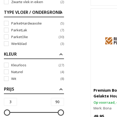
Zwarte vlek in eiken
(2)
TYPE VLOER / ONDERGROND
ParketHardwaxolie
(5)
ParketLak
(7)
ParketOlie
(30)
Werkblad
(3)
KLEUR
Kleurloos
(27)
Naturel
(4)
Wit
(8)
PRIJS
Premium Bo
Gelakte Hou
Op voorraad, 
Merk: Bona
49,95