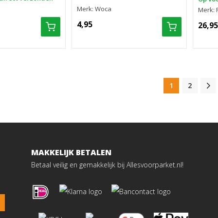
Merk: Woca
Merk: 
4,95
26,95
1
2
MAKKELIJK BETALEN
Betaal veilig en gemakkelijk bij Allesvoorparket.nl!