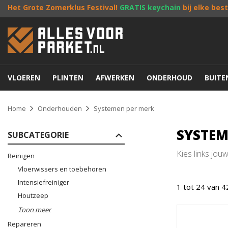
Het Grote Zomerklus Festival!
GRATIS keychain
bij elke bes
VLOEREN
PLINTEN
AFWERKEN
ONDERHOUD
BUIT
Home
Onderhouden
Systemen per merk
SYSTEM
SUBCATEGORIE
Kies links jou
Reinigen
Vloerwissers en toebehoren
Intensiefreiniger
1 tot 24 van 4
Houtzeep
Toon meer
Repareren