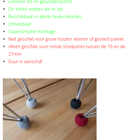
Extreem stil en geluiddempend
De stilste voetjes die er zijn
Beschikbaar in allerlei leuke kleurtjes
Uitwasbaar
Supersimpele montage
Niet geschikt voor grove houten vloeren of geolied parket
Alleen geschikt voor ronde stoelpoten tussen de 16 en de
27mm
Duur in aanschaf