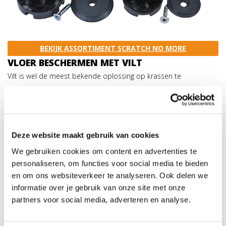
BEKIJK ASSORTIMENT SCRATCH NO MORE
VLOER BESCHERMEN MET VILT
Vilt is wel de meest bekende oplossing op krassen te
voorkomen. Het voordeel van vilt is dat het voordelig en simpel
is. Ook is het op maat te knippen en dus toe te passen op
allerlei soorten meubelpootjes. Je kunt kiezen voor simpele
plakviltjes
óf
vilt met schroef
.
Voor de vilt met schroef geldt
Deze website maakt gebruik van cookies
natuurlijk dat deze veel beter blijft zitten dan het traditionele
We gebruiken cookies om content en advertenties te
plakvilt. Echter, als het vilt nat wordt, neemt het zand en stof op,
personaliseren, om functies voor social media te bieden
gevolg: krassen op de vloer. Daarnaast gaan viltjes maximaal 3
en om ons websiteverkeer te analyseren. Ook delen we
informatie over je gebruik van onze site met onze
maanden mee en hebben de neiging om los te laten door het
partners voor social media, adverteren en analyse.
schuiven van de meubels (dit geldt niet voor de vilt met schroef).
Wij zeggen; het is een prima oplossing voor stilstaande objecten