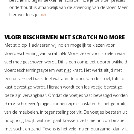
beschermt tegen vlekken en schade. Hoe je de vloer precies
onderhoudt is afhankelijk van de afwerking van de vloer. Meer
hierover lees je
hier
.
VLOER BESCHERMEN MET SCRATCH NO MORE
Met stip op 1 adviseren wij indien mogelijk te kiezen voor
vloerbescherming van
ScratchNoMore,
zeker voor stoelen waar
veel mee geschoven wordt. Dit is een compleet doorontwikkeld
vloerbeschermingssyteem wat
niet
krast. Het werkt altijd met
een universeel basisdeel wat aan de poot van de stoel, tafel of
kast bevestigd wordt. Hieraan wordt een los voetje bevestigd,
deze zijn vervangbaar. Omdat de voetjes vast bevestigd worden
d.m.v. schroeven/plugjes kunnen zij niet loslaten bij het gebruik
van de meubelen, in tegenstelling tot vilt. De voetjes bestaan uit
hoogpolig tapijt, wat niet gaat krassen, zelfs niet in combinatie
met vocht en zand. Tevens is het vele malen duurzamer dan vilt.