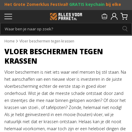
Het Grote Zomerklus Festival!
GRATIS keychain
bij elke
bestelling vanaf €25, en
toffe acties
! Doe je mee?
Persoonlijk & gratis advies:
013 - 207 00 01
Home
Vloer beschermen tegen krassen
VLOER BESCHERMEN TEGEN
KRASSEN
Vloer beschermen is niet iets waar veel mensen bij stil staan. Na
het aanschaffen van een nieuwe vloer is investeren in de juiste
vloerbescherming echter de eerste stap in goed vloer
onderhoud. Wist je dat de meeste schade ontstaat door zand
en steentjes die mee naar binnen gelopen worden? Of door het
krassen van stoel-, of tafelpoten? Zonde, helemaal niet nodig!
Als je hebt geïnvesteerd in een mooie (houten) vloer, wil je
natuurlijk niet dat er krassen ontstaan. Helaas kan je dit nooit
helemaal voorkomen, maar toch zijn er een heleboel dingen die