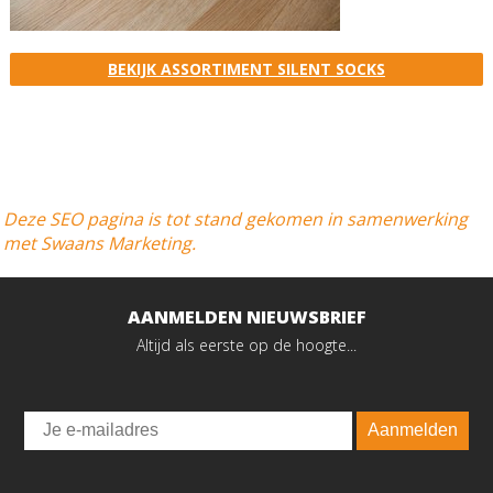
BEKIJK ASSORTIMENT SILENT SOCKS
Deze SEO pagina is tot stand gekomen in samenwerking
met Swaans Marketing.
AANMELDEN NIEUWSBRIEF
Altijd als eerste op de hoogte...
Email
Aanmelden