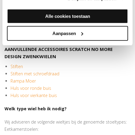
wiel hoeft niet gelijk te zijn aan je oude wiel. Hoe groter het
loopvlak, hoe beter het wiel rolt! Heb je een afwijkende maat?
Alle cookies toestaan
Dan kunnen we geen standaard stiften leveren, maar misschien
hebben we een andere oplossing. Neem hiervoor contact met
Aanpassen
ons op.
AANVULLENDE ACCESSOIRES SCRATCH NO MORE
DESIGN ZWENKWIELEN
Stiften
Stiften met schroefdraad
Rampa Moer
Huls voor ronde buis
Huls voor vierkante buis
Welk type wiel heb ik nodig?
Wij adviseren de volgende wieltjes bij de genoemde stoeltypes:
Eetkamerstoelen: