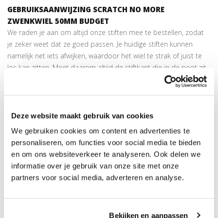
GEBRUIKSAANWIJZING SCRATCH NO MORE
ZWENKWIEL 50MM BUDGET
We raden je aan om altijd onze stiften mee te bestellen, zodat
je zeker weet dat ze goed passen. Je huidige stiften kunnen
namelijk net iets afwijken, waardoor het wiel te strak of juist te
los kan zitten. Meet daarom altijd de stiftkant die in de poot zit,
dit kan een normale stift zijn of een stift met schroefdraad. Let
op! Wielen moeten altijd loodrecht ten opzichte van de grond
worden gemonteerd!
Deze website maakt gebruik van cookies
MEET EN KEUZE INSTRUCTIE
SCRATCH NO MORE
We gebruiken cookies om content en advertenties te
ZWENKWIEL 50MM BUDGET
personaliseren, om functies voor social media te bieden
Bepaal de maat van de stift door het huidige zwenkwiel met stift
en om ons websiteverkeer te analyseren. Ook delen we
en al uit je stoel te halen. Kijk of het een stift met klemring is of
informatie over je gebruik van onze site met onze
een stift met schroefdraad. Wikkel een liniaal om het gedeelte
partners voor social media, adverteren en analyse.
van de stift dat uit het stoelframe komt en kijk goed naar de
startlijn. Bij stiften met een klemring is de maat meestal 11 mm,
maar soms ook 8, 9 of 10 mm. Bij stiften met schroefdraad kan
Bekijken en aanpassen
de maat M8 (7,75 mm) of M10 (9,75 mm) zijn. De maat van het