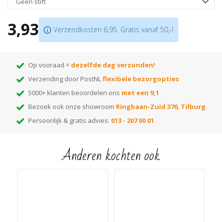
LET OP: dit zijn budget wielen. Beter dan de meeste wielen die standaard
met meubels worden meegeleverd, maar voor krasgevoelige vloeren is het
3,93
aan te raden één van onze andere wielen te kiezen!
Verzendkosten 6,95. Gratis vanaf 50,-!
Op vooraad =
dezelfde dag verzonden!
Verzending door PostNL
flexibele bezorgopties
5000+ klanten beoordelen ons
met een 9,1
Bezoek ook onze showroom
Ringbaan-Zuid 376, Tilburg
Persoonlijk & gratis advies:
013 - 207 00 01
Anderen kochten ook