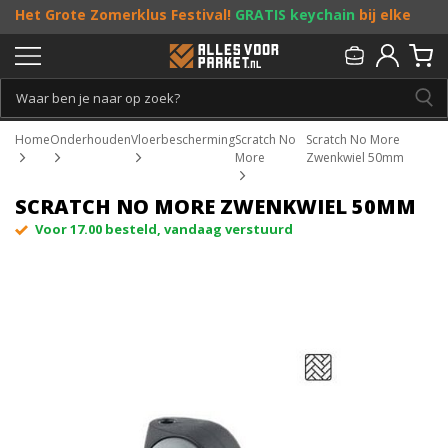
Het Grote Zomerklus Festival!
GRATIS keychain
bij elke
bestelling vanaf €25, en
toffe acties
! Doe je mee?
Persoonlijk & gratis advies:
013 - 207 00 01
Home
Onderhouden
Vloerbescherming
Scratch No
Scratch No More
More
Zwenkwiel 50mm
SCRATCH NO MORE ZWENKWIEL 50MM
Voor 17.00 besteld, vandaag verstuurd