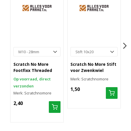
Scratch No More
Scratch No More Stift
S
Footfixx Threaded
voor Zwenkwiel
F
Op voorraad, direct
Merk: Scratchnomore
O
verzonden
v
1,50
Merk: Scratchnomore
M
2,40
2