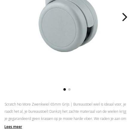
Scratch No More Zwenkwiel 65mm Grijs | Bureaustoel wiel is ideaal voor, je
raadt het al, je bureaustoel! Dankzij het zachte materiaal van de wielen krijg
je gegarandeerd geen krassen op je mooie harde vloer. We raden je aan om
altijd wielen samen met onze stiften te bestellen, zodat je zeker weet dat ze
Lees meer
goed passen. Het enige wat je hoeft te doen, is de stiftkant op te meten die nu