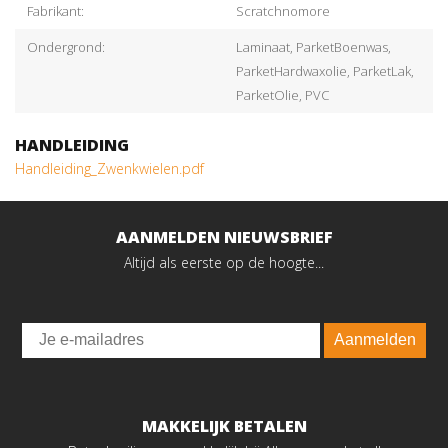
Fabrikant:
Scratchnomore
Ondergrond:
Laminaat, ParketBoenwas,
ParketHardwaxolie, ParketLak,
ParketOlie, PVC
HANDLEIDING
Handleiding_Zwenkwielen.pdf
AANMELDEN NIEUWSBRIEF
Altijd als eerste op de hoogte...
Email
Aanmelden
MAKKELIJK BETALEN