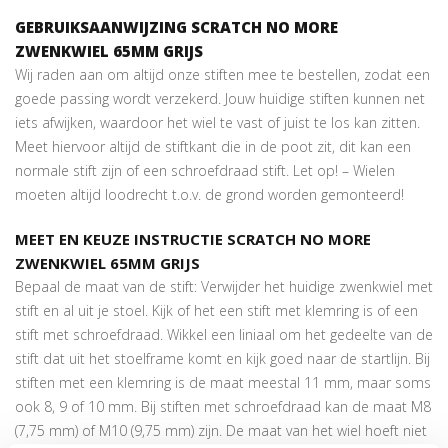
GEBRUIKSAANWIJZING SCRATCH NO MORE
ZWENKWIEL 65MM GRIJS
Wij raden aan om altijd onze stiften mee te bestellen, zodat een
goede passing wordt verzekerd. Jouw huidige stiften kunnen net
iets afwijken, waardoor het wiel te vast of juist te los kan zitten.
Meet hiervoor altijd de stiftkant die in de poot zit, dit kan een
normale stift zijn of een schroefdraad stift. Let op! – Wielen
moeten altijd loodrecht t.o.v. de grond worden gemonteerd!
MEET EN KEUZE INSTRUCTIE SCRATCH NO MORE
ZWENKWIEL 65MM GRIJS
Bepaal de maat van de stift: Verwijder het huidige zwenkwiel met
stift en al uit je stoel. Kijk of het een stift met klemring is of een
stift met schroefdraad. Wikkel een liniaal om het gedeelte van de
stift dat uit het stoelframe komt en kijk goed naar de startlijn. Bij
stiften met een klemring is de maat meestal 11 mm, maar soms
ook 8, 9 of 10 mm. Bij stiften met schroefdraad kan de maat M8
(7,75 mm) of M10 (9,75 mm) zijn. De maat van het wiel hoeft niet