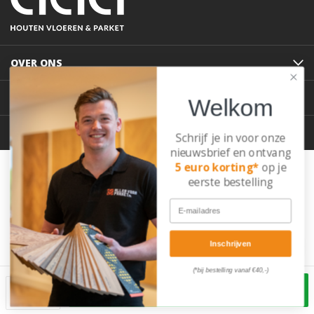
OVER ONS
KLANTENSERVICE
Welkom
POPULAIRSTE BLOGS
Schrijf je in voor onze
nieuwsbrief en ontvang
© 2026 Allesvoorparket.
5 euro korting*
op je
eerste bestelling
Algemene Voorwaarden
Privacy
Cookies
Email
Inschrijven
(*bij bestelling vanaf €40,-)
IN WINKELWAGEN