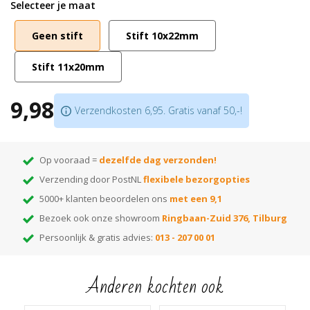
Selecteer je maat
in je bureaustoel zit. Dit kan een gewone stift zijn of een stift met
schroefdraad. Vervolgens kies je op deze pagina dezelfde stiftmaat. Je krijgt de
Geen stift
Stift 10x22mm
wieltjes thuisgestuurd met de stiften er al in gemonteerd. Die hoef je alleen
nog maar in je stoel te steken!
Stift 11x20mm
LET OP: Voor een bureaustoel is het eigenlijk altijd stiftmaat 10 of 11!
9,98
Verzendkosten 6,95. Gratis vanaf 50,-!
Op vooraad =
dezelfde dag verzonden!
Verzending door PostNL
flexibele bezorgopties
5000+ klanten beoordelen ons
met een 9,1
Bezoek ook onze showroom
Ringbaan-Zuid 376, Tilburg
Persoonlijk & gratis advies:
013 - 207 00 01
Anderen kochten ook