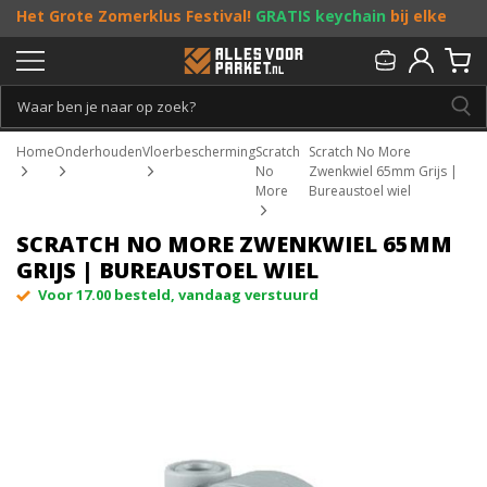
Het Grote Zomerklus Festival!
GRATIS keychain
bij elke
bestelling vanaf €25, en
toffe acties
! Doe je mee?
Persoonlijk & gratis advies:
013 - 207 00 01
Home
Onderhouden
Vloerbescherming
Scratch
Scratch No More
No
Zwenkwiel 65mm Grijs |
More
Bureaustoel wiel
SCRATCH NO MORE ZWENKWIEL 65MM
GRIJS | BUREAUSTOEL WIEL
Voor 17.00 besteld, vandaag verstuurd