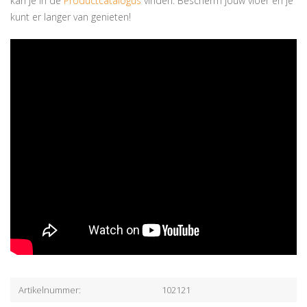
kan je in de
Productcatalogus
vinden. Bescherm jouw vloer en je
kunt er langer van genieten!
Artikelnummer:
102121