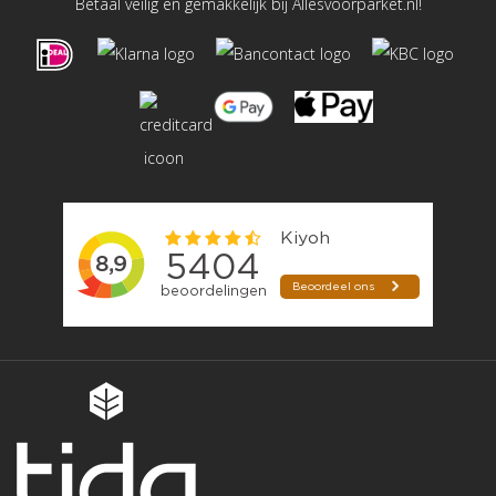
Betaal veilig en gemakkelijk bij Allesvoorparket.nl!