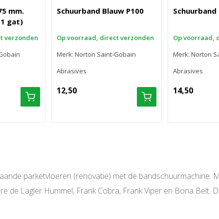
175 mm.
Schuurband Blauw P100
Schuurband 
1 gat)
ct verzonden
Op voorraad, direct verzonden
Op voorraad, 
-Gobain
Merk: Norton Saint-Gobain
Merk: Norton S
Abrasives
Abrasives
12,50
14,50
taande parketvloeren (renovatie) met de bandschuurmachine. 
de Lägler Hummel, Frank Cobra, Frank Viper en Bona Belt. De