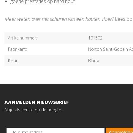
goede prestaties op hard hout
Meer weten over het schuren van een houten vloer?
Lees oo
Artikelnummer:
101502
Fabrikant:
Norton Saint-Gobain Ab
Kleur:
Blauw
AANMELDEN NIEUWSBRIEF
Altijd als eerste op de hoogte...
Email
Aanmelden