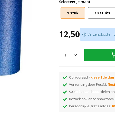
Selecteer je maat
P40, P60, P80, P100 en P120.
Afmeting 200 x 750 mm.
1 stuk
10 stuks
Past op de bandschuurmachin
Geschikt voor het schuren van 
Blauwe schuurbanden hebben e
12,50
Verzendkosten 6,
schuurbanden
Meer weten over het schuren van 
Onbehandelde houten vloer schu
Op vooraad =
dezelfde dag
Verzending door PostNL
flex
5000+ klanten beoordelen o
Bezoek ook onze showroom
Persoonlijk & gratis advies:
01