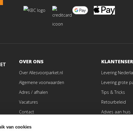
OVER ONS
KLANTENSER
MET
Over Allesvoorparket.nl
Levering Nederla
Algemene voorwaarden
Levering grote p
Adres / afhalen
Tips & Tricks
Vacatures
Retourbeleid
Contact
Advies aan huis
Vloer laten schu
ik van cookies
Vloer laten legg