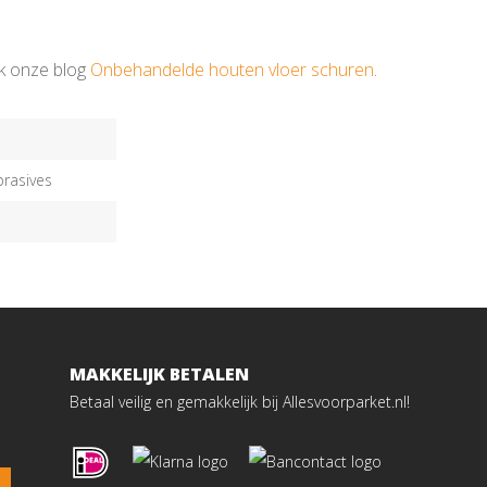
k onze blog
Onbehandelde houten vloer schuren
.
rasives
MAKKELIJK BETALEN
Betaal veilig en gemakkelijk bij Allesvoorparket.nl!