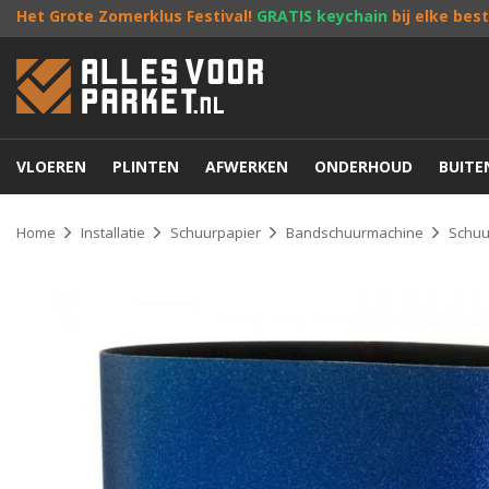
Het Grote Zomerklus Festival!
GRATIS keychain
bij elke bes
VLOEREN
PLINTEN
AFWERKEN
ONDERHOUD
BUIT
Home
Installatie
Schuurpapier
Bandschuurmachine
Schuu