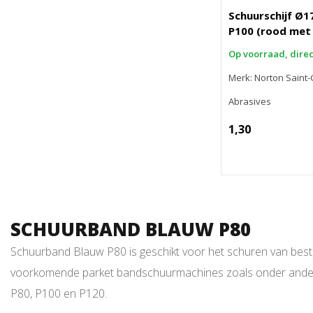
Schuurschijf Ø
P100 (rood met 
Op voorraad, dire
Merk: Norton Saint
Abrasives
1,30
SCHUURBAND BLAUW P80
Schuurband Blauw P80 is geschikt voor het schuren van bes
voorkomende parket bandschuurmachines zoals onder andere 
P80, P100 en P120.