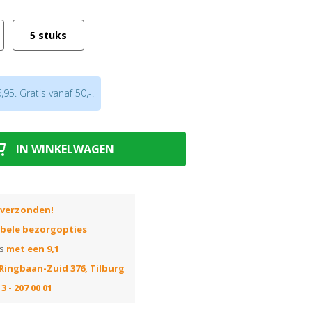
5 stuks
e
bestaand hout (renovatie)
en langere levensduur dan rode
95. Gratis vanaf 50,-!
een houten vloer?
Lees ook onze blog
ren
.
IN WINKELWAGEN
 verzonden!
ibele bezorgopties
ns
met een 9,1
Ringbaan-Zuid 376, Tilburg
3 - 207 00 01