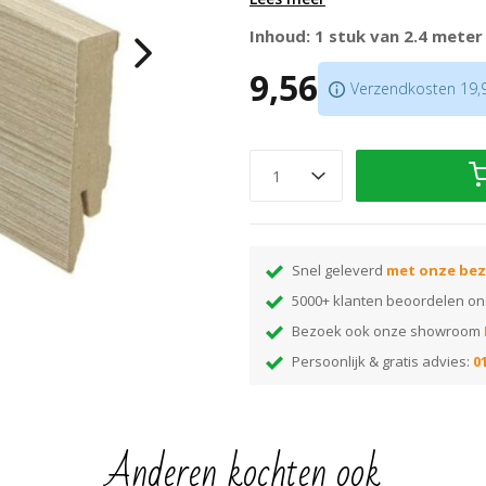
Prijs is per lengte van 2.4 meter
Inhoud: 1 stuk van 2.4 meter
Ook bijpassende hoek/eindstukk
9,56
zagen niet nodig is
Verzendkosten 19,95
Bijpassende profielen
in hetzel
Je bevestigt deze plint met
lijm
Let op:
houd rekening met +/- 5% 
Tip:
ben je nog op zoek naar de j
monsterwaaier
Snel geleverd
met onze bez
5000+ klanten beoordelen o
Bezoek ook onze showroom
Persoonlijk & gratis advies:
01
Anderen kochten ook