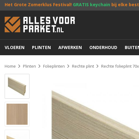
Het Grote Zomerklus Festival!
GRATIS keychain
bij elke bes
VLOEREN
PLINTEN
AFWERKEN
ONDERHOUD
BUIT
Home
Plinten
Folieplinten
Rechte plint
Rechte folieplint 7