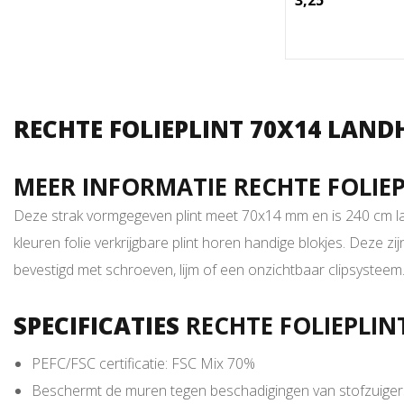
3,25
RECHTE FOLIEPLINT 70X14 LAND
MEER INFORMATIE RECHTE FOLIE
Deze strak vormgegeven plint meet 70x14 mm en is 240 cm l
kleuren folie verkrijgbare plint horen handige blokjes. Deze zi
bevestigd met schroeven, lijm of een onzichtbaar clipsysteem
SPECIFICATIES
RECHTE FOLIEPLI
PEFC/FSC certificatie: FSC Mix 70%
Beschermt de muren tegen beschadigingen van stofzuiger