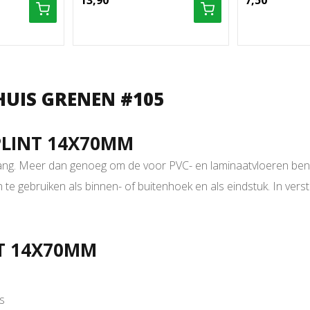
13,90
7,50
HUIS GRENEN #105
PLINT 14X70MM
ang. Meer dan genoeg om de voor PVC- en laminaatvloeren beno
jn te gebruiken als binnen- of buitenhoek en als eindstuk. In vers
.
NT 14X70MM
s