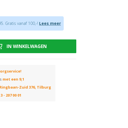
en verkrijgbaar waardoor in verstek
. Gratis vanaf 100,-!
Lees meer
fde decor verkrijgbaar
of een
onzichtbaar clipsysteem
snijverlies tijdens montage.
IN WINKELWAGEN
uiste kleur? Huur dan onze
orgservice!
ns
met een 9,1
Ringbaan-Zuid 376, Tilburg
3 - 207 00 01