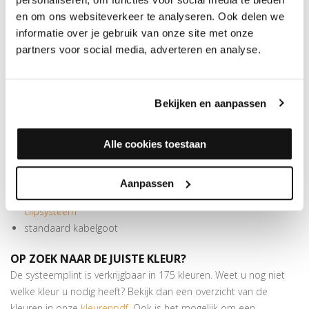
Deze strak vormgegeven plint meet 70x14 mm en is 240 cm
en om ons websiteverkeer te analyseren. Ook delen we
lang. Meer dan genoeg om de voor PVC- en laminaatvloeren
informatie over je gebruik van onze site met onze
benodigde zwelruimte te overbruggen. Bij deze in meer dan 175
partners voor social media, adverteren en analyse.
kleuren folie verkrijgbare plint horen handige blokjes. Deze zijn te
gebruiken als binnen- of buitenhoek en als eindstuk. In verstek
zagen is hierbij niet nodig. De MDF folieplint kan worden
Bekijken en aanpassen
bevestigd met schroeven, lijm of een onzichtbaar clipsysteem.
SPECIFICATIES
RECHTE FOLIEPLINT 14X70MM
Alle cookies toestaan
PEFC/FSC certificatie: FSC Mix 70%
Beschermt de muren tegen beschadigingen van stofzuigers
Aanpassen
Makkelijk te monteren met
lijm
of een
onzichtbaar
clipsysteem
standaard kabelgoot
OP ZOEK NAAR DE JUISTE KLEUR?
De systeemplint is verkrijgbaar in 175 kleuren. Weet u nog niet
welke kleur u nodig heeft? Bekijk dan een overzicht van de
kleuren in onze
kleurenpdf
. Ook is het mogelijk om een