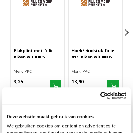
Plakplint met folie
Hoek/eindstuk folie
M
eiken wit #005
4st. eiken wit #005
r
s
Merk: PPC
Merk: PPC
M
3,25
13,90
7
RECHTE FOLIEPLINT 70X14 EIKEN WIT #005
Deze website maakt gebruik van cookies
We gebruiken cookies om content en advertenties te
MEER INFORMATIE RECHTE FOLIEPLINT 14X70MM
personaliseren, om functies voor social media te bieden