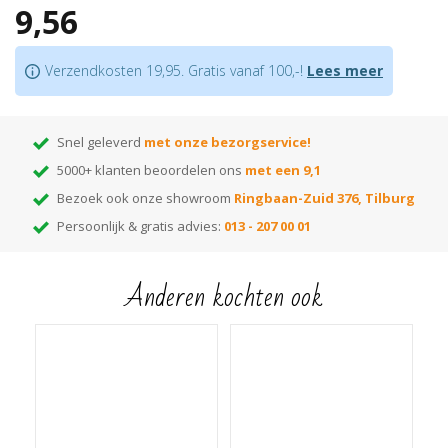
9,56
niet nodig is
Bijpassende profielen
in hetzelfde decor verkrijgbaar
Je bevestigt deze plint met
lijm
of een
onzichtbaar clipsysteem
Verzendkosten 19,95. Gratis vanaf 100,-!
Lees meer
Let op:
houd rekening met +/- 5% snijverlies tijdens montage.
Tip:
ben je nog op zoek naar de juiste kleur? Huur dan onze monsterwaaier
Snel geleverd
met onze bezorgservice!
5000+ klanten beoordelen ons
met een 9,1
Bezoek ook onze showroom
Ringbaan-Zuid 376, Tilburg
Persoonlijk & gratis advies:
013 - 207 00 01
Anderen kochten ook