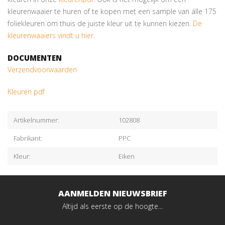
kleurenwaaier te huren of te kopen met een sample van álle 175
foliekleuren om thuis de juiste kleur uit te kunnen kiezen.
De
kleurenwaaiers vindt u hier.
DOCUMENTEN
Verzendvoorwaarden
Kleuren pdf
Artikelnummer:
102808
Fabrikant:
PPC
Kleur:
Eiken
AANMELDEN NIEUWSBRIEF
Altijd als eerste op de hoogte...