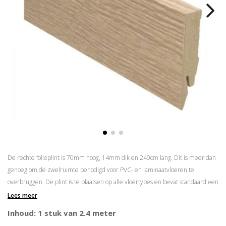
De rechte folieplint is 70mm hoog, 14mm dik en 240cm lang. Dit is meer dan
genoeg om de zwelruimte benodigd voor PVC- en laminaatvloeren te
overbruggen. De plint is te plaatsen op alle vloertypes en bevat standaard een
kabelgoot. De rechte folieplint is verkrijgbaar in meer dan 175 kleuren.
Lees meer
Prijs is per lengte van 2.4 meter
Inhoud: 1 stuk van 2.4 meter
Ook bijpassende hoek/eindstukken verkrijgbaar waardoor in verstek zagen