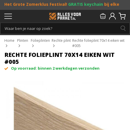
Het Grote Zomerklus Festival!
GRATIS keychain
bij elke
bestelling vanaf €25, en
toffe acties
! Doe je mee?
Persoonlijk & gratis advies:
013 - 207 00 01
Home
Plinten
Folieplinten
Rechte plint
Rechte folieplint 70x14 eiken wit
#005
RECHTE FOLIEPLINT 70X14 EIKEN WIT
#005
Op voorraad: binnen 2 werkdagen verzonden