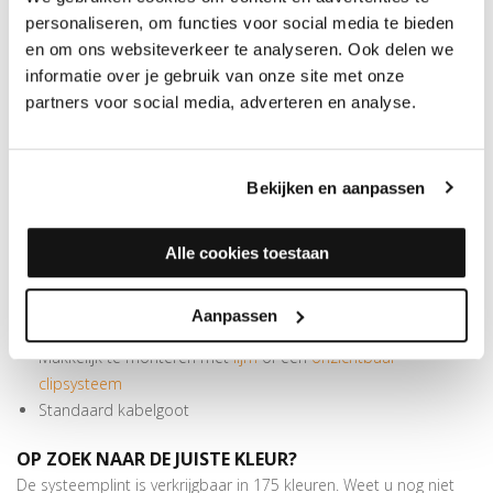
personaliseren, om functies voor social media te bieden
MEER INFORMATIE RECHTE FOLIEPLINT 14X70MM
en om ons websiteverkeer te analyseren. Ook delen we
Deze strak vormgegeven plint meet 70x14 mm en is 240 cm
informatie over je gebruik van onze site met onze
lang. Meer dan genoeg om de voor PVC- en laminaatvloeren
partners voor social media, adverteren en analyse.
benodigde zwelruimte te overbruggen. Bij deze in meer dan 175
kleuren folie verkrijgbare plint horen handige blokjes. Deze zijn te
gebruiken als binnen- of buitenhoek en als eindstuk. In verstek
Bekijken en aanpassen
zagen is hierbij niet nodig. De MDF folieplint kan worden
bevestigd met schroeven, lijm of een onzichtbaar clipsysteem.
Alle cookies toestaan
SPECIFICATIES
RECHTE FOLIEPLINT 14X70MM
PEFC/FSC certificatie: FSC Mix 70%
Aanpassen
Beschermt de muren tegen beschadigingen van stofzuigers
Makkelijk te monteren met
lijm
of een
onzichtbaar
clipsysteem
Standaard kabelgoot
OP ZOEK NAAR DE JUISTE KLEUR?
De systeemplint is verkrijgbaar in 175 kleuren. Weet u nog niet