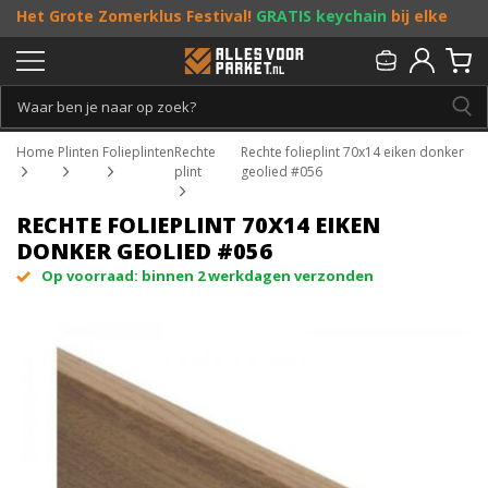
Het Grote Zomerklus Festival!
GRATIS keychain
bij elke
bestelling vanaf €25, en
toffe acties
! Doe je mee?
Persoonlijk & gratis advies:
013 - 207 00 01
Home
Plinten
Folieplinten
Rechte
Rechte folieplint 70x14 eiken donker
plint
geolied #056
RECHTE FOLIEPLINT 70X14 EIKEN
DONKER GEOLIED #056
Op voorraad: binnen 2 werkdagen verzonden