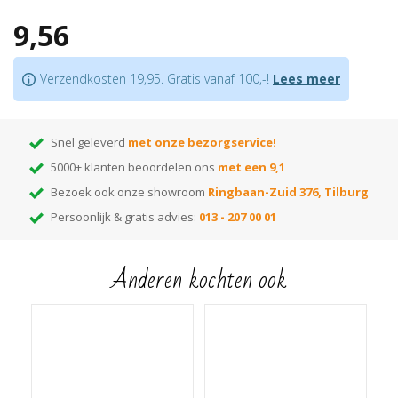
Ook bijpassende hoek/eindstukken verkrijgbaar waardoor in verstek zagen
9,56
niet nodig is
Bijpassende profielen
in hetzelfde decor verkrijgbaar
Je bevestigt deze plint met
lijm
of een
onzichtbaar clipsysteem
Verzendkosten 19,95. Gratis vanaf 100,-!
Lees meer
Let op:
houd rekening met +/- 5% snijverlies tijdens montage.
Tip:
ben je nog op zoek naar de juiste kleur? Huur dan onze monsterwaaier
Snel geleverd
met onze bezorgservice!
5000+ klanten beoordelen ons
met een 9,1
Bezoek ook onze showroom
Ringbaan-Zuid 376, Tilburg
Persoonlijk & gratis advies:
013 - 207 00 01
Anderen kochten ook