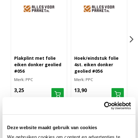
Plakplint met folie
Hoek/eindstuk folie
M
eiken donker geolied
4st. eiken donker
r
#056
geolied #056
s
Merk: PPC
Merk: PPC
M
3,25
13,90
7
RECHTE FOLIEPLINT 70X14 EIKEN DONKER GEOLIED
Deze website maakt gebruik van cookies
#056
We gebruiken cookies om content en advertenties te