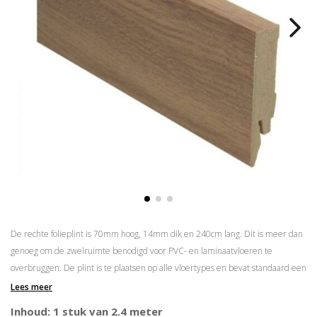
De rechte folieplint is 70mm hoog, 14mm dik en 240cm lang. Dit is meer dan
genoeg om de zwelruimte benodigd voor PVC- en laminaatvloeren te
overbruggen. De plint is te plaatsen op alle vloertypes en bevat standaard een
kabelgoot. De rechte folieplint is verkrijgbaar in meer dan 175 kleuren.
Lees meer
Prijs is per lengte van 2.4 meter
Inhoud: 1 stuk van 2.4 meter