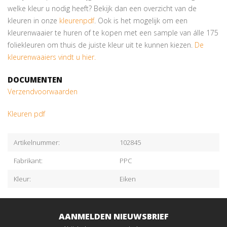
welke kleur u nodig heeft? Bekijk dan een overzicht van de
kleuren in onze
kleurenpdf
. Ook is het mogelijk om een
kleurenwaaier te huren of te kopen met een sample van álle 175
foliekleuren om thuis de juiste kleur uit te kunnen kiezen.
De
kleurenwaaiers vindt u hier.
DOCUMENTEN
Verzendvoorwaarden
Kleuren pdf
Artikelnummer:
102845
Fabrikant:
PPC
Kleur:
Eiken
AANMELDEN NIEUWSBRIEF