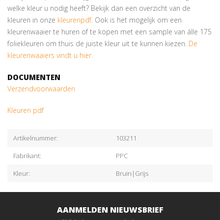
welke kleur u nodig heeft? Bekijk dan een overzicht van de
kleuren in onze
kleurenpdf
. Ook is het mogelijk om een
kleurenwaaier te huren of te kopen met een sample van álle 175
foliekleuren om thuis de juiste kleur uit te kunnen kiezen.
De
kleurenwaaiers vindt u hier.
DOCUMENTEN
Verzendvoorwaarden
Kleuren pdf
Artikelnummer:
103211
Fabrikant:
PPC
Kleur:
Bruin|Grijs
AANMELDEN NIEUWSBRIEF