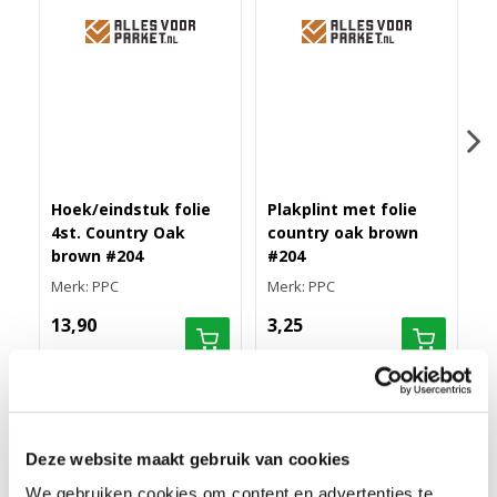
Hoek/eindstuk folie
Plakplint met folie
M
4st. Country Oak
country oak brown
r
brown #204
#204
s
Merk: PPC
Merk: PPC
M
13,90
3,25
7
RECHTE FOLIEPLINT 70X14 COUNTRY OAK BRUIN
Deze website maakt gebruik van cookies
#204
We gebruiken cookies om content en advertenties te