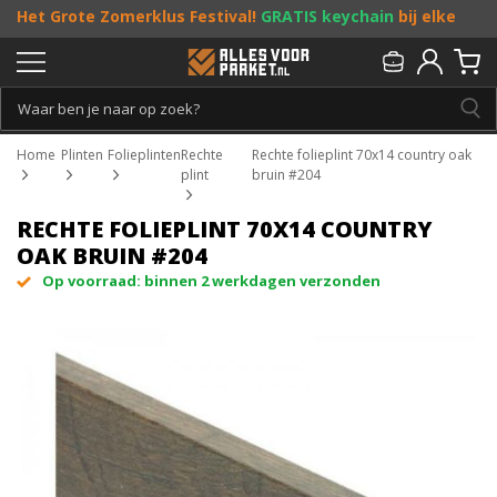
Het Grote Zomerklus Festival!
GRATIS keychain
bij elke
bestelling vanaf €25, en
toffe acties
! Doe je mee?
Persoonlijk & gratis advies:
013 - 207 00 01
Home
Plinten
Folieplinten
Rechte
Rechte folieplint 70x14 country oak
plint
bruin #204
RECHTE FOLIEPLINT 70X14 COUNTRY
OAK BRUIN #204
Op voorraad: binnen 2 werkdagen verzonden