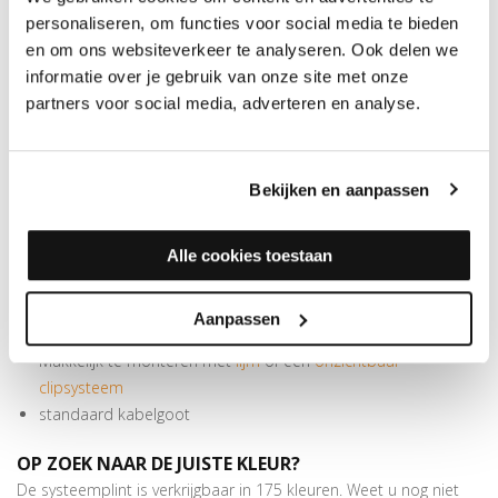
Meer informatie Rechte folieplint 14x70mm
personaliseren, om functies voor social media te bieden
en om ons websiteverkeer te analyseren. Ook delen we
Deze strak vormgegeven plint meet 70x14 mm en is 240 cm
informatie over je gebruik van onze site met onze
lang. Meer dan genoeg om de voor PVC- en laminaatvloeren
partners voor social media, adverteren en analyse.
benodigde zwelruimte te overbruggen. Bij deze in meer dan 175
kleuren folie verkrijgbare plint horen handige blokjes. Deze zijn te
gebruiken als binnen- of buitenhoek en als eindstuk. In verstek
Bekijken en aanpassen
zagen is hierbij niet nodig. De MDF folieplint kan worden
bevestigd met schroeven, lijm of een onzichtbaar clipsysteem.
Alle cookies toestaan
SPECIFICATIES
RECHTE FOLIEPLINT 14X70MM
PEFC/FSC certificatie: FSC Mix 70%
Aanpassen
Beschermt de muren tegen beschadigingen van stofzuigers
Makkelijk te monteren met
lijm
of een
onzichtbaar
clipsysteem
standaard kabelgoot
OP ZOEK NAAR DE JUISTE KLEUR?
De systeemplint is verkrijgbaar in 175 kleuren. Weet u nog niet