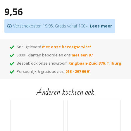
Ook bijpassende hoek/eindstukken verkrijgbaar waardoor in verstek zagen
9,56
niet nodig is
Bijpassende profielen
in hetzelfde decor verkrijgbaar
Je bevestigt deze plint met
lijm
of een
onzichtbaar clipsysteem
Verzendkosten 19,95. Gratis vanaf 100,-!
Lees meer
Let op:
houd rekening met +/- 5% snijverlies tijdens montage.
Tip:
ben je nog op zoek naar de juiste kleur? Huur dan onze monsterwaaier
Snel geleverd
met onze bezorgservice!
5000+ klanten beoordelen ons
met een 9,1
Bezoek ook onze showroom
Ringbaan-Zuid 376, Tilburg
Persoonlijk & gratis advies:
013 - 207 00 01
Anderen kochten ook