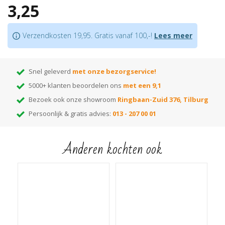
3,25
Verkrijgbaar in meer dan
160 kleuren
Bijpassende profielen
in dezelfde kleur leverbaar
Prijs is per 2,4 meter
Verzendkosten 19,95. Gratis vanaf 100,-!
Lees meer
Let op: houd rekening met +/- 9% snijverlies tijdens montage
Snel geleverd
met onze bezorgservice!
5000+ klanten beoordelen ons
met een 9,1
Bezoek ook onze showroom
Ringbaan-Zuid 376, Tilburg
Persoonlijk & gratis advies:
013 - 207 00 01
Anderen kochten ook