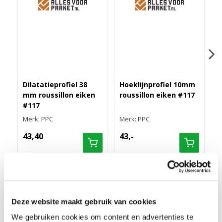
Dilatatieprofiel 38
Hoeklijnprofiel 10mm
H
mm roussillon eiken
roussillon eiken #117
4
#117
#
Merk: PPC
Merk: PPC
M
43,40
43,-
1
PLAKPLINT MET FOLIE ROUSSILLON EIKEN #117
Deze website maakt gebruik van cookies
Deze plakplint wordt gebruikt voor de afwerking van een vloer. Je
We gebruiken cookies om content en advertenties te
plaatst deze op plekken waar geen hoge plint mogelijk is, zoals