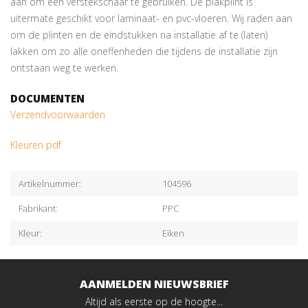
aan om een verstekschaar te gebruiken. De plakplint is
uitermate geschikt voor laminaat- en pvc-vloeren. Wij raden aan
om de plinten en de eindstukken na installatie af te (laten)
lakken om zo alle oneffenheden die tijdens de installatie zijn
ontstaan weg te werken.
DOCUMENTEN
Verzendvoorwaarden
Kleuren pdf
Artikelnummer:
104596
Fabrikant:
PPC
Kleur:
Eiken
AANMELDEN NIEUWSBRIEF
Altijd als eerste op de hoogte...