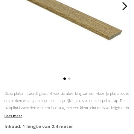
Deze plakplint wordt gebruikt voor de afwerking van een vloer. Je plaatst deze
op plekken waar geen hoge plint mogelijk is, zoals bij een dorpel of trap. De
plakplint is voorzien van een folie laag met een kleurprint en is verkrijgbaar in
meer dan
160 kleuren
. Weet je nog niet welke kleur je nodig hebt? Bestel dan
Lees meer
onze
foliewaaier
!
Inhoud: 1 lengte van 2.4 meter
Gemakkelijk te knippen met onze
verstekschaar