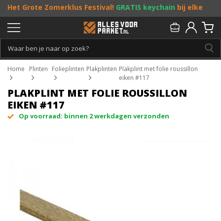
Het Grote Zomerklus Festival!
GRATIS keychain
bij elke
bestelling vanaf €25, en
toffe acties
! Doe je mee?
Persoonlijk & gratis advies:
013 - 207 00 01
Home
Plinten
Folieplinten
Plakplinten
Plakplint met folie roussillon
eiken #117
PLAKPLINT MET FOLIE ROUSSILLON
EIKEN #117
Op voorraad: binnen 2 werkdagen verzonden