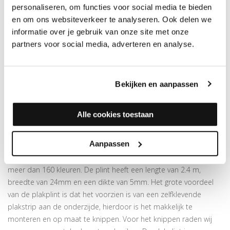
personaliseren, om functies voor social media te bieden
bij een dorpel of trap. De plakplint is voorzien van een folie laag
en om ons websiteverkeer te analyseren. Ook delen we
met een kleurprint en is verkrijgbaar in meer dan
160 kleuren
.
informatie over je gebruik van onze site met onze
Weet je nog niet welke kleur je nodig hebt? Bestel dan onze
partners voor social media, adverteren en analyse.
foliewaaier
!
Gemakkelijk te knippen met onze
verstekschaar
Verkrijgbaar in meer dan
160 kleuren
Bekijken en aanpassen
Bijpassende profielen
in dezelfde kleur leverbaar
Prijs is per 2,4 meter
Alle cookies toestaan
Let op: houd rekening met +/- 9% snijverlies tijdens montage
Aanpassen
INFORMATIE OVER DE PLAKPLINT
De plakplint is gemaakt van Abachie en kan geleverd worden in
meer dan 160 kleuren. De plint heeft een lengte van 2.4 m,
breedte van 24mm en een dikte van 5mm. Het grote voordeel
van de plakplint is dat het voorzien is van een zelfklevende
plakstrip aan de onderzijde, hierdoor is het makkelijk te
monteren en op maat te knippen. Voor het knippen raden wij