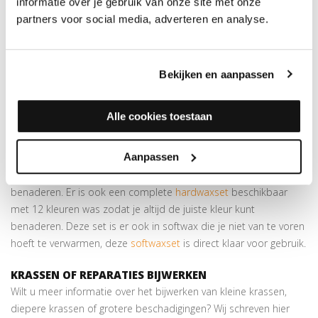
oorspronkelijke kleur repareren. Werk de krassen op de
informatie over je gebruik van onze site met onze
beschadigde planken gewoon bij met een beetje was.
partners voor social media, adverteren en analyse.
Beschikbaar in
20 kleuren
Elke kleur is te benaderen door de wasstaven te combineren
Bekijken en aanpassen
Voor beschadigingen in je Parket (houten vloer)
GEBRUIKSAANWIJZING LOSSE HARDWAXSTAAF 560
Alle cookies toestaan
ROODBRUIN MAHONIE
Simpelweg de was verwarmen en in de beschadiging smeren
Aanpassen
met behulp van een
spatel
. Indien gewenst kun je een aantal
wasstaafjes met elkaar combineren om de juiste kleur te
benaderen. Er is ook een complete
hardwaxset
beschikbaar
met 12 kleuren was zodat je altijd de juiste kleur kunt
benaderen. Deze set is er ook in softwax die je niet van te voren
hoeft te verwarmen, deze
softwaxset
is direct klaar voor gebruik.
KRASSEN OF REPARATIES BIJWERKEN
Wilt u meer informatie over het bijwerken van kleine krassen,
diepere krassen of grotere beschadigingen? Wij schreven hier