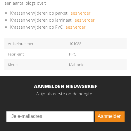
een aantal blogs over:
Krassen verwijderen op parket,
lees verder
Krassen verwijderen op laminaat,
lees verder
Krassen verwijderen op PVC,
lees verder
Artikelnummer:
101088
Fabrikant:
PPC
Kleur:
Mahonie
AANMELDEN NIEUWSBRIEF
Altijd als eerste op de hoogte...
Email
Aanmelden