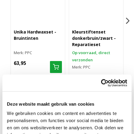
Unika Hardwaxset -
Kleurstiftenset
Q
Bruintinten
donkerbruin/zwart -
R
Reparatieset
Merk: PPC
Op voorraad, direct
O
verzonden
v
63,95
Merk: PPC
M
13,50
6
Deze website maakt gebruik van cookies
LOSSE HARDWAXSTAAF 560 ROODBRUIN MAHONIE
We gebruiken cookies om content en advertenties te
Met deze Losse hardwaxstaaf 560 Roodbruin Mahonie kun je
personaliseren, om functies voor social media te bieden
kleine beschadigingen in je parket (houten vloer) makkelijk in de
en om ons websiteverkeer te analyseren. Ook delen we