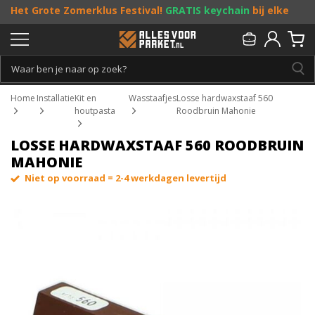
Het Grote Zomerklus Festival!
GRATIS keychain
bij elke
bestelling vanaf €25, en
toffe acties
! Doe je mee?
Persoonlijk & gratis advies:
013 - 207 00 01
Home
Installatie
Kit en
Wasstaafjes
Losse hardwaxstaaf 560
houtpasta
Roodbruin Mahonie
LOSSE HARDWAXSTAAF 560 ROODBRUIN
MAHONIE
Niet op voorraad = 2-4 werkdagen levertijd