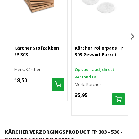
Kärcher Stofzakken
Kärcher Polierpads FP
K
FP 303
303 Gewaxt Parket
F
S
Merk: Kärcher
Op voorraad, direct
O
verzonden
v
18,50
Merk: Kärcher
M
35,95
1
KÄRCHER VERZORGINGSPRODUCT FP 303 - 530 -