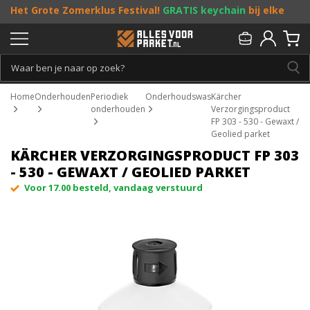
Het Grote Zomerklus Festival!
GRATIS keychain
bij elke
bestelling vanaf €25, en
toffe acties
! Doe je mee?
Persoonlijk & gratis advies:
013 - 207 00 01
Home
Onderhouden
Periodiek
Onderhoudswas
Kärcher
onderhouden
Verzorgingsproduct
FP 303 - 530 - Gewaxt /
Geolied parket
KÄRCHER VERZORGINGSPRODUCT FP 303
- 530 - GEWAXT / GEOLIED PARKET
Voor 17.00 besteld, vandaag verstuurd