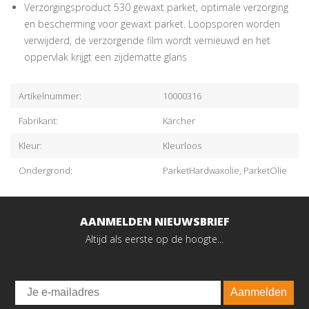
Verzorgingsproduct 530 gewaxt parket, optimale verzorging
en bescherming voor gewaxt parket. Loopsporen worden
verwijderd, de verzorgende film wordt vernieuwd en het
oppervlak krijgt een zijdematte glans
Artikelnummer:
10000316
Fabrikant:
Kärcher
Kleur:
Kleurloos
Ondergrond:
ParketHardwaxolie, ParketOlie
AANMELDEN NIEUWSBRIEF
Altijd als eerste op de hoogte...
Email
Aanmelden