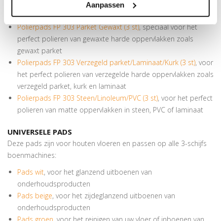
Aanpassen
Kärcher boenmachine FP 303:
Polierpads FP 303 Parket Gewaxt (3 st)
, speciaal voor het
perfect polieren van gewaxte harde oppervlakken zoals
gewaxt parket
Polierpads FP 303 Verzegeld parket/Laminaat/Kurk (3 st)
, voor
het perfect polieren van verzegelde harde oppervlakken zoals
verzegeld parket, kurk en laminaat
Polierpads FP 303 Steen/Linoleum/PVC (3 st)
, voor het perfect
polieren van matte oppervlakken in steen, PVC of laminaat
UNIVERSELE PADS
Deze pads zijn voor houten vloeren en passen op alle 3-schijfs
boenmachines:
Pads wit
, voor het glanzend uitboenen van
onderhoudsproducten
Pads beige
, voor het zijdeglanzend uitboenen van
onderhoudsproducten
Pads groen
, voor het reinigen van uw vloer of inboenen van