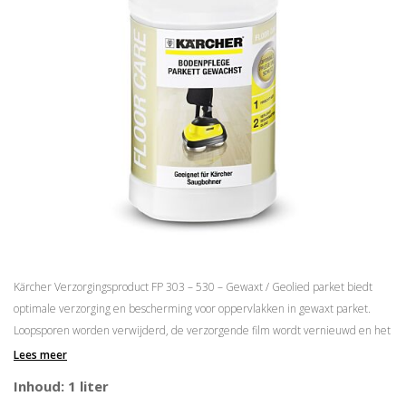
Kärcher Verzorgingsproduct FP 303 – 530 – Gewaxt / Geolied parket biedt
optimale verzorging en bescherming voor oppervlakken in gewaxt parket.
Loopsporen worden verwijderd, de verzorgende film wordt vernieuwd en het
oppervlak krijgt een zijdematte glans (1 liter-fles). Voor het beste resultaat
Lees meer
gebruikt u de bijpassende pads:
Polierpads FP 303 Parket Gewaxt (3 st)
.
Inhoud: 1 liter
Perfecte verzorging en bescherming