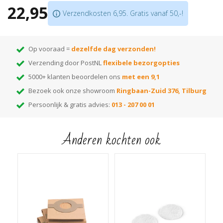
22,95
Geeft een halfmatte glans
Verzendkosten 6,95. Gratis vanaf 50,-!
Gebruik i.c.m. de Kärcher boenmachine FP303 en
Polierpads
Op vooraad =
dezelfde dag verzonden!
Verzending door PostNL
flexibele bezorgopties
5000+ klanten beoordelen ons
met een 9,1
Bezoek ook onze showroom
Ringbaan-Zuid 376, Tilburg
Persoonlijk & gratis advies:
013 - 207 00 01
Anderen kochten ook