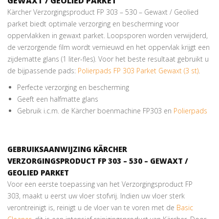
GEWAXT / GEOLIED PARKET
Kärcher Verzorgingsproduct FP 303 – 530 – Gewaxt / Geolied
parket biedt optimale verzorging en bescherming voor
oppervlakken in gewaxt parket. Loopsporen worden verwijderd,
de verzorgende film wordt vernieuwd en het oppervlak krijgt een
zijdematte glans (1 liter-fles). Voor het beste resultaat gebruikt u
de bijpassende pads:
Polierpads FP 303 Parket Gewaxt (3 st)
.
Perfecte verzorging en bescherming
Geeft een halfmatte glans
Gebruik i.c.m. de Kärcher boenmachine FP303 en
Polierpads
GEBRUIKSAANWIJZING KÄRCHER
VERZORGINGSPRODUCT FP 303 – 530 – GEWAXT /
GEOLIED PARKET
Voor een eerste toepassing van het Verzorgingsproduct FP
303, maakt u eerst uw vloer stofvrij. Indien uw vloer sterk
verontreinigt is, reinigt u de vloer van te voren met de
Basic