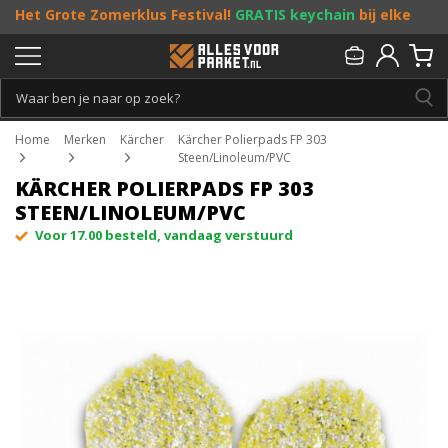
Het Grote Zomerklus Festival!
GRATIS keychain
bij elke
bestelling vanaf €25, en
toffe acties
! Doe je mee?
Persoonlijk & gratis advies:
013 - 207 00 01
Home
Merken
Kärcher
Kärcher Polierpads FP 303
Steen/Linoleum/PVC
KÄRCHER POLIERPADS FP 303
STEEN/LINOLEUM/PVC
Voor 17.00 besteld, vandaag verstuurd