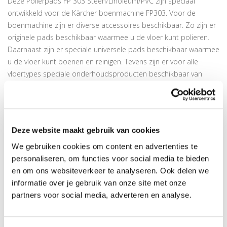
Deze Polierpads FP 303 Steen/Linoleum/PVC zijn speciaal
ontwikkeld voor de Kärcher boenmachine FP303. Voor de
boenmachine zijn er diverse accessoires beschikbaar. Zo zijn er
originele pads beschikbaar waarmee u de vloer kunt polieren.
Daarnaast zijn er speciale universele pads beschikbaar waarmee
u de vloer kunt boenen en reinigen. Tevens zijn er voor alle
vloertypes speciale onderhoudsproducten beschikbaar van
Kärcher, deze vindt u onderaan deze pagina.
ORIGINELE KÄRCHER PADS FP 303
Deze pads zijn van Kärcher en speciaal ontwikkeld voor de
Deze website maakt gebruik van cookies
Kärcher boenmachine FP 303:
We gebruiken cookies om content en advertenties te
Polierpads FP 303 AllRound (3 st), voor het perfect polieren
personaliseren, om functies voor social media te bieden
van alle harde oppervlakken en vloeren in parket, steen,
en om ons websiteverkeer te analyseren. Ook delen we
linoleum, kurk, PVC en laminaat
informatie over je gebruik van onze site met onze
Polierpads FP 303 Parket Gewaxt (3 st)
, speciaal voor het
partners voor social media, adverteren en analyse.
perfect polieren van gewaxte harde oppervlakken zoals
gewaxt parket
Polierpads FP 303 Verzegeld parket/Laminaat/Kurk (3 st)
, voor