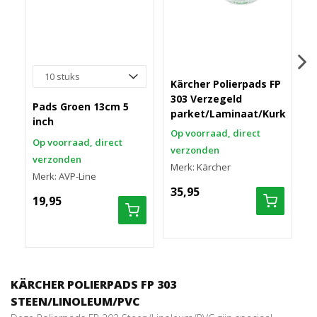
Kärcher Polierpads FP
K
303 Verzegeld
3
Pads Groen 13cm 5
parket/Laminaat/Kurk
inch
Op voorraad, direct
O
Op voorraad, direct
verzonden
v
verzonden
Merk: Kärcher
M
Merk: AVP-Line
35,95
3
19,95
KÄRCHER POLIERPADS FP 303
STEEN/LINOLEUM/PVC