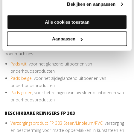
Bekijken en aanpassen
het perfect polieren van verzegelde harde oppervlakken zoals
verzegeld parket, kurk en laminaat
Polierpads FP 303 Steen/Linoleum/PVC (3 st), voor het perfect
Alle cookies toestaan
polieren van matte oppervlakken in steen, PVC of laminaat
Aanpassen
UNIVERSELE PADS 13CM
Deze pads zijn universeel en passen op alle 3-schijfs
boenmachines:
Pads wit
, voor het glanzend uitboenen van
onderhoudsproducten
Pads beige
, voor het zijdeglanzend uitboenen van
onderhoudsproducten
Pads groen
, voor het reinigen van uw vloer of inboenen van
onderhoudsproducten
BESCHIKBARE REINIGERS FP 303
Verzorgingsproduct FP 303 Steen/Linoleum/PVC
, verzorging
en bescherming voor matte oppervlakken in kunststeen en