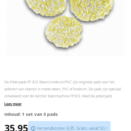
De Polierpads FP 303 Steen/Linoleum/PVC zijn originele pads voor het
polieren van vloeren in matte steen, PVC of linoleum. De pads zijn speciaal
ontwikkeld voor de Kärcher boenmachine FP303. Kleef de polierpads
simpelweg vast aan de discs van de FP303 en u kunt direct aan de slag!
Lees meer
Perfect boenresultaat op matte natuurlijke stenen vloeren, PVC of linoleum
Inhoud: 1 set van 3 pads
Uitwasbaar in de wasmachine tot 60°C
35,95
Ook speciaal
Verzorgingsproduct FP 303 Steen/Linoleum/PVC
beschikbaar
Verzendkosten 6,95. Gratis vanaf 50,-!