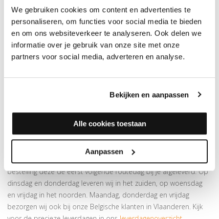
hoogteverschillen van maximaal 18 mm.
We gebruiken cookies om content en advertenties te
personaliseren, om functies voor social media te bieden
en om ons websiteverkeer te analyseren. Ook delen we
OP ZOEK NAAR EEN ANDERE KLEUR?
informatie over je gebruik van onze site met onze
Naast deze hoeklijn profielen zijn er ook hoeklijnprofielen met
partners voor social media, adverteren en analyse.
folie 10 mm verkrijgbaar. De hoeklijnprofielen met folie zijn
verkrijgbaar in 175 kleuren. Benieuwd naar de kleuren? Bekijk
dan een overzicht van de kleuren in onze
Kleuren pdf
. Ook is het
Bekijken en aanpassen
mogelijk om een kleurenwaaier te huren of te kopen met een
sample van álle 175 foliekleuren om thuis de juiste kleur uit te
Alle cookies toestaan
kunnen kiezen. De
kleurenwaaiers
vindt u hier.
VERZENDING VAN LANGE LENGTES
Aanpassen
Wanneer je vóór 17uur online besteld en betaald wordt jouw
bestelling deze de eerst volgende routedag bij je afgeleverd. Op
dinsdag en donderdag leveren wij in het zuiden, op woensdag
en vrijdag in het noorden. Maandag, donderdag en vrijdag
bezorgen wij ook bij onze Belgische klanten in Vlaanderen. Kijk
voor de precieze leverdagen in ons
leverdagenoverzicht
.