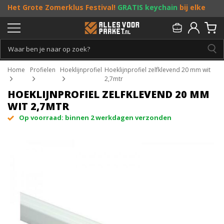
Het Grote Zomerklus Festival!
GRATIS keychain
bij elke
bestelling vanaf €25, en
toffe acties
! Doe je mee?
Persoonlijk & gratis advies:
013 - 207 00 01
Home
Profielen
Hoeklijnprofiel
Hoeklijnprofiel zelfklevend 20 mm wit
2,7mtr
HOEKLIJNPROFIEL ZELFKLEVEND 20 MM
WIT 2,7MTR
Op voorraad: binnen 2 werkdagen verzonden