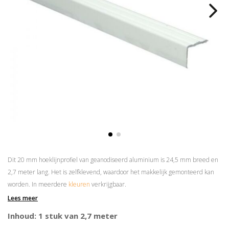
Dit 20 mm hoeklijnprofiel van geanodiseerd aluminium is 24,5 mm breed en
2,7 meter lang. Het is zelfklevend, waardoor het makkelijk gemonteerd kan
worden. In meerdere
kleuren
verkrijgbaar.
Lees meer
Prijs is per 2,7 meter
Superieure plakkracht
Inhoud: 1 stuk van 2,7 meter
Goed voor het opvangen van hoogteverschillen van max. 18 mm