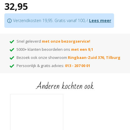
32,95
Duo-hoeklijnprofielen en hoeklijnprofielen in andere maten zijn ook
verkrijgbaar in deze
kleur
Verzendkosten 19,95. Gratis vanaf 100,-!
Lees meer
Let op:
houd rekening met +/- 5% snijverlies tijdens montage
Snel geleverd
met onze bezorgservice!
5000+ klanten beoordelen ons
met een 9,1
Bezoek ook onze showroom
Ringbaan-Zuid 376, Tilburg
Persoonlijk & gratis advies:
013 - 207 00 01
Anderen kochten ook