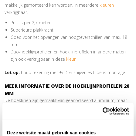
makkelijk gemonteerd kan worden. In meerdere
kleuren
verkrijgbaar.
Prijs is per 2,7 meter
Superieure plakkracht
Goed voor het opvangen van hoogteverschillen van max. 18
mm
Duo-hoeklijnprofielen en hoeklijnprofielen in andere maten
zijn ook verkrijgbaar in deze
kleur
Let op:
houd rekening met +/- 5% snijverlies tijdens montage
MEER INFORMATIE OVER DE HOEKLIJNPROFIELEN 20
MM
De hoeklijnen zijn gemaakt van geanodiseerd aluminium, maar
wat betekent dit precies? Door het anodiseren ontstaat er een
harde, slijtvaste laag op het aluminium. Dit is een beschermende
laag en is weer positief voor de duurzaamheid van het
aluminium. Dit profiel is geschikt voor het opvangen van
Deze website maakt gebruik van cookies