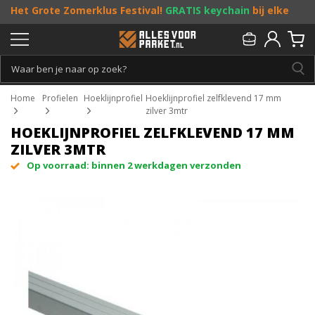
Het Grote Zomerklus Festival!
GRATIS keychain
bij elke
bestelling vanaf €25, en
toffe acties
! Doe je mee?
Persoonlijk & gratis advies:
013 - 207 00 01
Home
Profielen
Hoeklijnprofiel
Hoeklijnprofiel zelfklevend 17 mm
zilver 3mtr
HOEKLIJNPROFIEL ZELFKLEVEND 17 MM
ZILVER 3MTR
Op voorraad: binnen 2 werkdagen verzonden