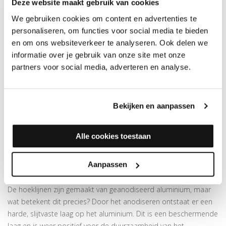
Deze website maakt gebruik van cookies
Dit 17 mm hoeklijnprofiel van geanodiseerd aluminium is 24,5
We gebruiken cookies om content en advertenties te
mm breed en 3 meter lang. Het is zelfklevend, waardoor het
personaliseren, om functies voor social media te bieden
makkelijk gemonteerd kan worden. In meerdere
kleuren
en om ons websiteverkeer te analyseren. Ook delen we
verkrijgbaar.
informatie over je gebruik van onze site met onze
Prijs is per 3 meter
partners voor social media, adverteren en analyse.
Superieure plakkracht
Goed voor het opvangen van hoogteverschillen van max. 15
mm
Bekijken en aanpassen
Duo-hoeklijnprofielen en hoeklijnprofielen in andere maten
zijn ook verkrijgbaar in deze
kleur
Alle cookies toestaan
Let op:
houd rekening met +/- 5% snijverlies tijdens montage
MEER INFORMATIE OVER DE HOEKLIJNPROFIELEN 17
Aanpassen
MM
De hoeklijnen zijn gemaakt van geanodiseerd aluminium, maar
wat betekent dit precies? Door het anodiseren ontstaat er een
harde, slijtvaste laag op het aluminium. Dit is een beschermende
laag en is weer positief voor de duurzaamheid van het