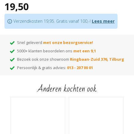
19,50
Duo-hoeklijnprofielen en hoeklijnprofielen in andere maten zijn ook
verkrijgbaar in deze
kleur
Verzendkosten 19,95. Gratis vanaf 100,-!
Lees meer
Let op:
houd rekening met +/- 5% snijverlies tijdens montage
Snel geleverd
met onze bezorgservice!
5000+ klanten beoordelen ons
met een 9,1
Bezoek ook onze showroom
Ringbaan-Zuid 376, Tilburg
Persoonlijk & gratis advies:
013 - 207 00 01
Anderen kochten ook