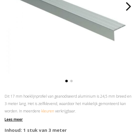
Dit 17 mm hoeklijnprofiel van geanodiseerd aluminium is 24,5 mm breed en
3 meter lang. Het is zelfklevend, waardoor het makkelijk gemonteerd kan
worden. In meerdere
kleuren
verkrijgbaar.
Lees meer
Prijs is per 3 meter
Superieure plakkracht
Inhoud: 1 stuk van 3 meter
Goed voor het opvangen van hoogteverschillen van max. 15 mm