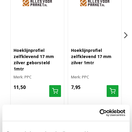
Hoeklijnprofiel
Hoeklijnprofiel
H
zelfklevend 17 mm
zelfklevend 17 mm
z
zilver geborsteld
zilver 1mtr
z
1mtr
3
Merk: PPC
Merk: PPC
M
11,50
7,95
3
HOEKLIJNPROFIEL ZELFKLEVEND 17 MM ZILVER
3MTR