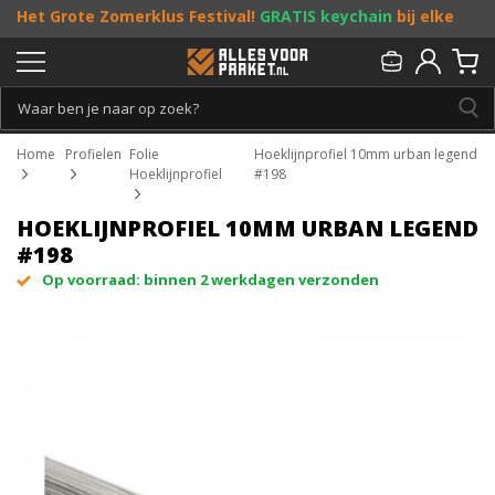
Het Grote Zomerklus Festival!
GRATIS keychain
bij elke
bestelling vanaf €25, en
toffe acties
! Doe je mee?
Persoonlijk & gratis advies:
013 - 207 00 01
Home
Profielen
Folie
Hoeklijnprofiel 10mm urban legend
Hoeklijnprofiel
#198
HOEKLIJNPROFIEL 10MM URBAN LEGEND
#198
Op voorraad: binnen 2 werkdagen verzonden