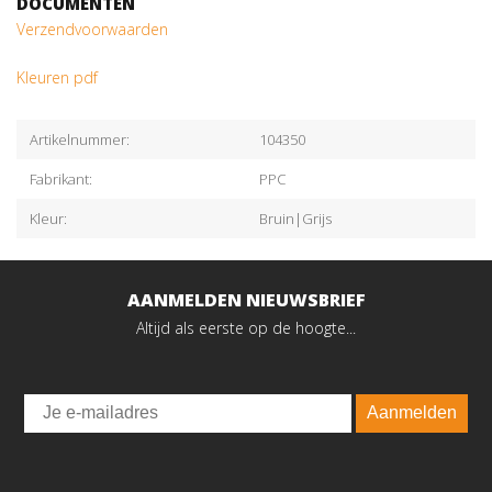
DOCUMENTEN
Verzendvoorwaarden
Kleuren pdf
Artikelnummer:
104350
Fabrikant:
PPC
Kleur:
Bruin|Grijs
AANMELDEN NIEUWSBRIEF
Altijd als eerste op de hoogte...
Email
Aanmelden