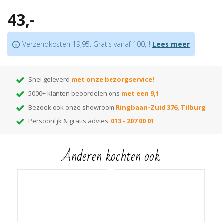
Superieure plakkracht
43,-
Goed voor het opvangen van hoogteverschillen van max. 8 mm
Let op:
houd rekening met +/- 5%snijverlies tijdens montage
Verzendkosten 19,95. Gratis vanaf 100,-!
Lees meer
Tip:
ben je nog op zoek naar de juiste kleur? Huur dan onze
monsterwaaier
!
Hiermee kun je thuis de beste kleur kiezen! Elke kleur op de waaier heeft
een nummer dat correspondeert met het nummer van de kleur. Voer het
Snel geleverd
met onze bezorgservice!
gewenste kleurnummer in de zoekbalk van onze webshop en je vindt alle
5000+ klanten beoordelen ons
met een 9,1
bijpassende items die in die kleur leverbaar zijn!
Bezoek ook onze showroom
Ringbaan-Zuid 376, Tilburg
Persoonlijk & gratis advies:
013 - 207 00 01
Anderen kochten ook