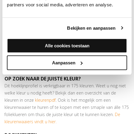
Meer informatie over de
partners voor social media, adverteren en analyse.
Hoeklijnprofielen 10 mm
De hoeklijnen zijn gemaakt van geanodiseerd aluminium, maar
Bekijken en aanpassen
wat betekent dit precies? Door het anodiseren ontstaat er een
harde, slijtvaste laag op het aluminium. Dit is een beschermende
laag en is weer positief voor de duurzaamheid van het
Alle cookies toestaan
aluminium. Dit profiel is geschikt voor het opvangen van
hoogteverschillen van maximaal 8 mm. Ook verkrijgbaar in 24,5 x
Aanpassen
30 mm.
OP ZOEK NAAR DE JUISTE KLEUR?
Dit hoeklijnprofiel is verkrijgbaar in 175 kleuren. Weet u nog niet
welke kleur u nodig heeft? Bekijk dan een overzicht van de
kleuren in onze
kleurenpdf
. Ook is het mogelijk om een
kleurenwaaier te huren of te kopen met een smaple van álle 175
folieklueren om thuis de juiste kleur uit te kunnen kiezen.
De
kleurenwaaiers vindt u hier.