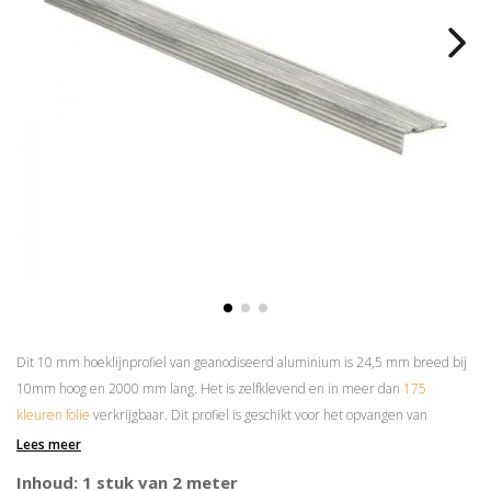
Dit 10 mm hoeklijnprofiel van geanodiseerd aluminium is 24,5 mm breed bij
10mm hoog en 2000 mm lang. Het is zelfklevend en in meer dan
175
kleuren folie
verkrijgbaar. Dit profiel is geschikt voor het opvangen van
hoogteverschillen van maximaal 8 mm.
Lees meer
Prijs is per 2 meter
Inhoud: 1 stuk van 2 meter