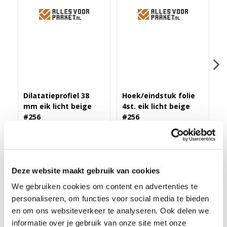
Dilatatieprofiel 38
Hoek/eindstuk folie
D
mm eik licht beige
4st. eik licht beige
3
#256
#256
#
Merk: PPC
Merk: PPC
M
43,40
13,90
6
Deze website maakt gebruik van cookies
We gebruiken cookies om content en advertenties te
personaliseren, om functies voor social media te bieden
HOEKLIJNPROFIEL 10MM URBAN LEGEND #198
en om ons websiteverkeer te analyseren. Ook delen we
informatie over je gebruik van onze site met onze