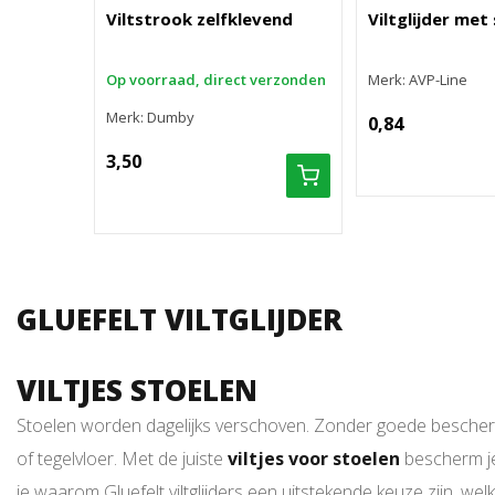
Viltstrook zelfklevend
Viltglijder met
Op voorraad, direct verzonden
Merk: AVP-Line
Merk: Dumby
0,84
3,50
GLUEFELT VILTGLIJDER
VILTJES STOELEN
Stoelen worden dagelijks verschoven. Zonder goede beschermi
of tegelvloer. Met de juiste
viltjes voor stoelen
bescherm je 
je waarom Gluefelt viltglijders een uitstekende keuze zijn, we