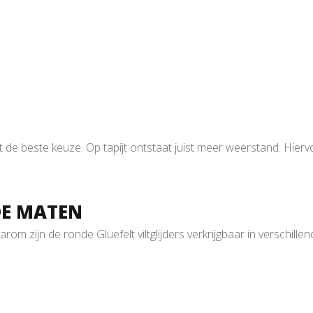
et de beste keuze. Op tapijt ontstaat juist meer weerstand. Hierv
DE MATEN
m zijn de ronde Gluefelt viltglijders verkrijgbaar in verschille