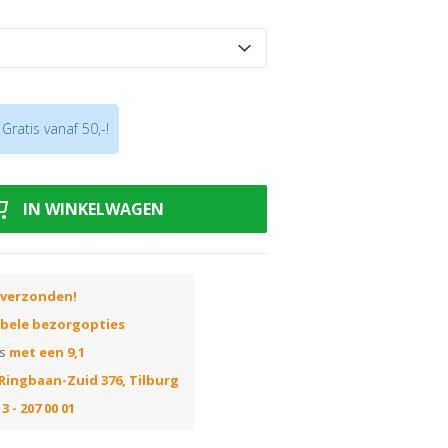
 onderkant zoals hout. Op kunststof of
nststof
Gratis vanaf 50,-!
osje van 100
IN WINKELWAGEN
 verzonden!
ibele bezorgopties
ns
met een 9,1
Ringbaan-Zuid 376, Tilburg
3 - 207 00 01