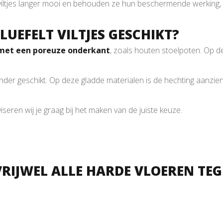
en de viltjes langer mooi en behouden ze hun beschermende werking
LUEFELT VILTJES GESCHIKT?
met een poreuze onderkant
, zoals houten stoelpoten. Op d
inder geschikt. Op deze gladde materialen is de hechting aanzie
viseren wij je graag bij het maken van de juiste keuze.
VRIJWEL ALLE HARDE VLOEREN TEG