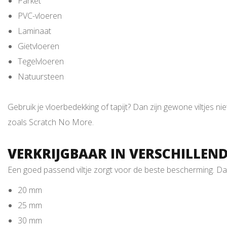
Parket
PVC-vloeren
Laminaat
Gietvloeren
Tegelvloeren
Natuursteen
Gebruik je vloerbedekking of tapijt? Dan zijn gewone viltjes ni
zoals Scratch No More.
VERKRIJGBAAR IN VERSCHILLEN
Een goed passend viltje zorgt voor de beste bescherming. Daaro
20 mm
25 mm
30 mm