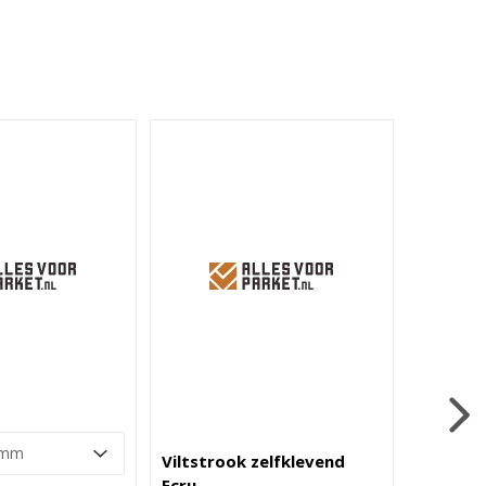
Viltstrook zelfklevend
Viltstro
Ecru
Bruin