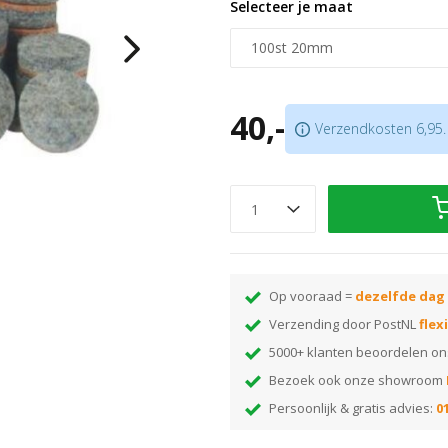
Selecteer je maat
voor stoelpoten met een poreuze
metaal zal de hechting nihil zijn!
Zeer sterke hechting
Extreem slijtvaste wollen vilt
40,-
Niet geschikt voor metaal of ku
Verzendkosten 6,95. 
Te bestellen per stuk of per do
Op vooraad =
dezelfde dag
Verzending door PostNL
flex
5000+ klanten beoordelen o
Bezoek ook onze showroom
Persoonlijk & gratis advies:
01