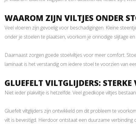
WAAROM ZIJN VILTJES ONDER ST
Veel vloeren zijn gevoelig voor beschadigingen. Kleine steent
onder je stoelen te plaatsen, voorkom je onnodige slijtage en 
Daarnaast zorgen goede stoelviltjes voor meer comfort. Stoele
laminaat is het verstandig om iedere stoel te voorzien van een
GLUEFELT VILTGLIJDERS: STERKE
Niet ieder plakviltje is hetzelfde. Veel goedkope viltjes bestaan 
Gluefelt viltglijders zijn ontwikkeld om dit probleem te voork
vilt is bevestigd. Hierdoor ontstaat een duurzame verbinding d