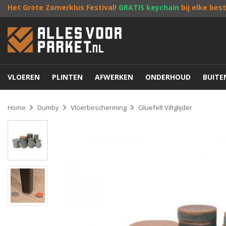
Het Grote Zomerklus Festival!
GRATIS keychain
bij elke bes
VLOEREN
PLINTEN
AFWERKEN
ONDERHOUD
BUIT
Home
Dumby
Vloerbescherming
Gluefelt Viltglijder