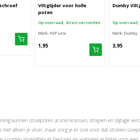
 schroef
Viltglijder voor holle
Dumby Viltg
poten
Op voorraad, direct verzonden
Op voorraad,
Merk: AVP-Line
Merk: Dumby
1,95
3,95
ng kunnen stoelpoten al snel krassen, strepen en slijtage vero
niet alleen je vloer, maar zorg je er ook voor dat stoelen soep
lke soorten stoelviltjes er bestaan en wanneer je beter voor een