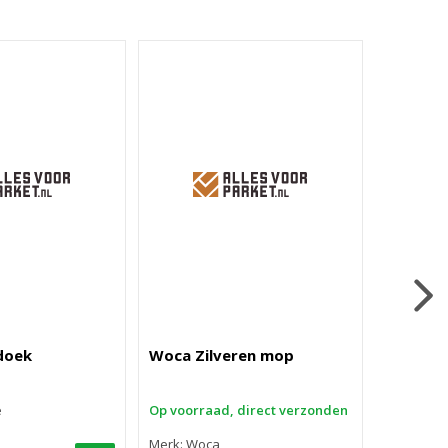
doek
Woca Zilveren mop
Origine
e
Op voorraad, direct verzonden
Merk: Wo
Merk: Woca