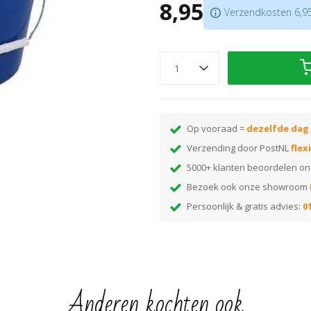
8,95
Verzendkosten 6,95.
Ook handig i.c.m. onze
microve
Op vooraad =
dezelfde dag
Verzending door PostNL
flex
5000+ klanten beoordelen o
Bezoek ook onze showroom
Persoonlijk & gratis advies:
01
Anderen kochten ook