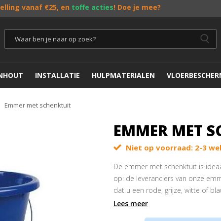
telling vanaf €25, en
toffe acties
! Doe je mee?
ENHOUT
INSTALLATIE
HULPMATERIALEN
VLOERBESCHER
Emmer met schenktuit
EMMER MET S
Niet op voorraad: 2-3 wek
De emmer met schenktuit is ideaal
op: de leveranciers van onze emme
dat u een rode, grijze, witte of 
Lees meer
Door schenktuit makkelijk te le
Perfect in combinatie met onz