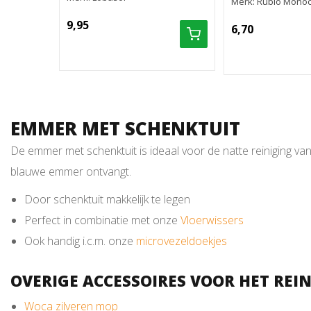
Merk: Rubio Mono
9,95
6,70
EMMER MET SCHENKTUIT
De emmer met schenktuit is ideaal voor de natte reiniging van 
blauwe emmer ontvangt.
Door schenktuit makkelijk te legen
Perfect in combinatie met onze
Vloerwissers
Ook handig i.c.m. onze
microvezeldoekjes
OVERIGE ACCESSOIRES VOOR HET REI
Woca zilveren mop