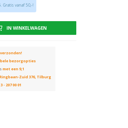
 Gratis vanaf 50,-!
zeldoekjes
IN WINKELWAGEN
 verzonden!
ibele bezorgopties
ns
met een 9,1
Ringbaan-Zuid 376, Tilburg
3 - 207 00 01