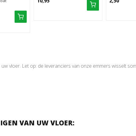
10,95
2,50
coat
uw vloer. Let op: de leveranciers van onze emmers wisselt soms v
NIGEN VAN UW VLOER: