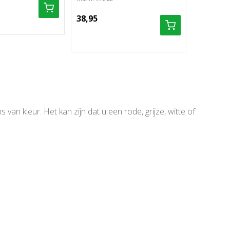
59,95
38,95
an kleur. Het kan zijn dat u een rode, grijze, witte of