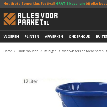
Het Grote Zomerklus Festival!
GRATIS keychain
bij elke bes
VLOEREN
PLINTEN
AFWERKEN
ONDERHOUD
BUIT
Home
Onderhouden
Reinigen
Vloerwissers en toebehoren