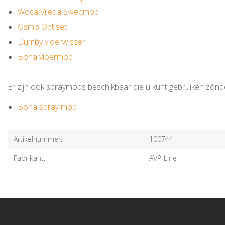
Woca Vileda Swepmop
Osmo Optiset
Dumby vloerwisser
Bona vloermop
Er zijn ook spraymops beschikbaar die u kunt gebruiken zónd
Bona spray mop
Artikelnummer:
100744
Fabrikant:
AVP-Line