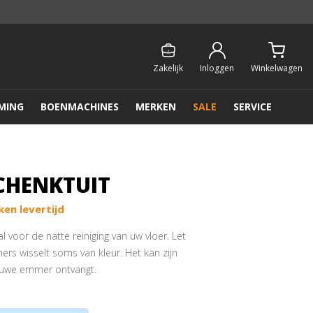
Persoonlijk & gratis advies:
013 - 207 00 01
Zakelijk
Inloggen
Winkelwagen
MING
BOENMACHINES
MERKEN
SALE
SERVICE
CHENKTUIT
en levertijd
 voor de natte reiniging van uw vloer. Let
rs wisselt soms van kleur. Het kan zijn
blauwe emmer ontvangt.
gen
e
Vloerwissers