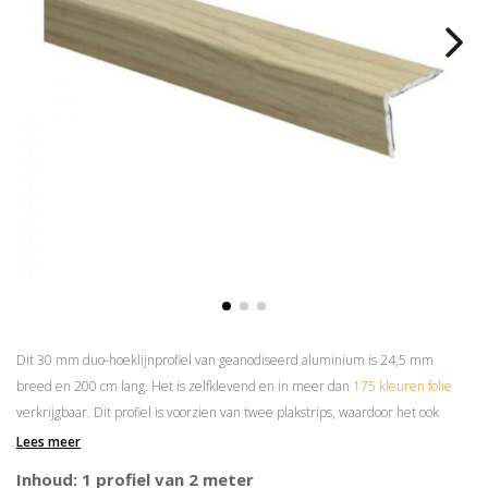
Dit 30 mm duo-hoeklijnprofiel van geanodiseerd aluminium is 24,5 mm
breed en 200 cm lang. Het is zelfklevend en in meer dan
175 kleuren folie
verkrijgbaar. Dit profiel is voorzien van twee plakstrips, waardoor het ook
andersom gemonteerd kan worden.
Lees meer
Superieure plakkracht
Inhoud: 1 profiel van 2 meter