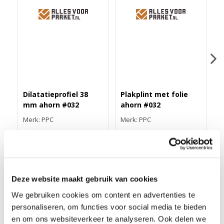
Dilatatieprofiel 38
Plakplint met folie
Z
mm ahorn #032
ahorn #032
a
Merk: PPC
Merk: PPC
M
43,40
3,25
1
Deze website maakt gebruik van cookies
We gebruiken cookies om content en advertenties te
DUO-HOEKLIJNPROFIEL 30MM AHORN #032
personaliseren, om functies voor social media te bieden
Dit 30 mm duo-hoeklijnprofiel van geanodiseerd aluminium is
en om ons websiteverkeer te analyseren. Ook delen we
24,5 mm breed en 200 cm lang. Het is zelfklevend en in meer