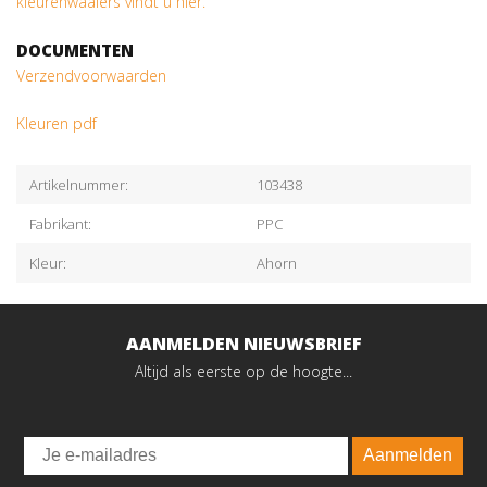
kleurenwaaiers vindt u hier.
DOCUMENTEN
Verzendvoorwaarden
Kleuren pdf
Artikelnummer:
103438
Fabrikant:
PPC
Kleur:
Ahorn
AANMELDEN NIEUWSBRIEF
Altijd als eerste op de hoogte...
Email
Aanmelden