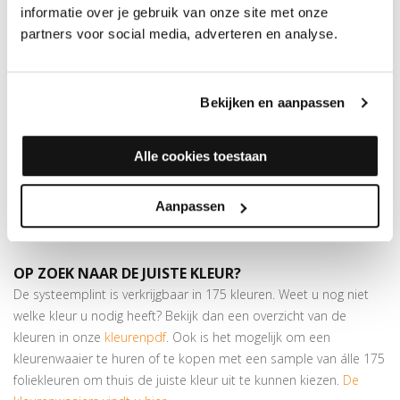
informatie over je gebruik van onze site met onze
dan
175 kleuren folie
verkrijgbaar. Dit profiel is voorzien van twee
partners voor social media, adverteren en analyse.
plakstrips, waardoor het ook andersom gemonteerd kan
worden.
Superieure plakkracht
Bekijken en aanpassen
Bijpassende profielen
in hetzelfde decor verkrijgbaar
Goed voor het opvangen van hoogteverschillen van max. 8
mm
Alle cookies toestaan
In deze kleur is ook een
hoeklijnprofiel
beschikbaar van 24,5 x
10 mm.
Aanpassen
Let op:
houd rekening met +/- 5% snijverlies tijdens montage
OP ZOEK NAAR DE JUISTE KLEUR?
De systeemplint is verkrijgbaar in 175 kleuren. Weet u nog niet
welke kleur u nodig heeft? Bekijk dan een overzicht van de
kleuren in onze
kleurenpdf
. Ook is het mogelijk om een
kleurenwaaier te huren of te kopen met een sample van álle 175
foliekleuren om thuis de juiste kleur uit te kunnen kiezen.
De