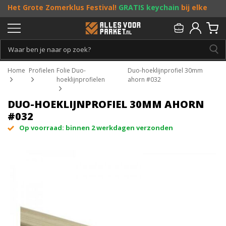
Het Grote Zomerklus Festival!
GRATIS keychain
bij elke
bestelling vanaf €25, en
toffe acties
! Doe je mee?
Persoonlijk & gratis advies:
013 - 207 00 01
Home
Profielen
Folie Duo-
Duo-hoeklijnprofiel 30mm
hoeklijnprofielen
ahorn #032
DUO-HOEKLIJNPROFIEL 30MM AHORN
#032
Op voorraad: binnen 2 werkdagen verzonden