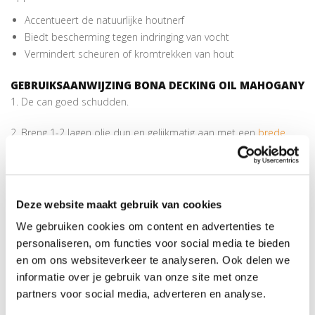
Accentueert de natuurlijke houtnerf
Biedt bescherming tegen indringing van vocht
Vermindert scheuren of kromtrekken van hout
GEBRUIKSAANWIJZING BONA DECKING OIL MAHOGANY
1. De can goed schudden.
2. Breng 1-2 lagen olie dun en gelijkmatig aan met een
brede
kwast
of ander geschikt gereedschap.
3. Wanneer de terrasplanken verzadigd zijn, veeg de overtollige
olie af met een
katoenen doek
.
Deze website maakt gebruik van cookies
We gebruiken cookies om content en advertenties te
4. Laat de vloer tenminste 24 uur drogen voordat het in gebruik
personaliseren, om functies voor social media te bieden
wordt genomen. De vloer niet betreden tijdens de
en om ons websiteverkeer te analyseren. Ook delen we
uithardingstijd. Mocht het gaan regenen voordat de olie is
informatie over je gebruik van onze site met onze
uitgehard, dan kan het noodzakelijk zijn om opnieuw een dun
partners voor social media, adverteren en analyse.
laagje olie aan te brengen.