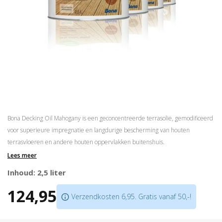
Bona Decking Oil Mahogany is een geconcentreerde terrasolie, gemodificeerd
voor superieure impregnatie en langdurige bescherming van houten
terrasvloeren en andere houten oppervlakken buitenshuis.
Lees meer
Accentueert de natuurlijke houtnerf
Biedt bescherming tegen indringing van vocht
Inhoud: 2,5 liter
Vermindert scheuren of kromtrekken van hout
124,95
Verzendkosten 6,95. Gratis vanaf 50,-!
Scroll naar beneden voor gebruiksaanwijzing!