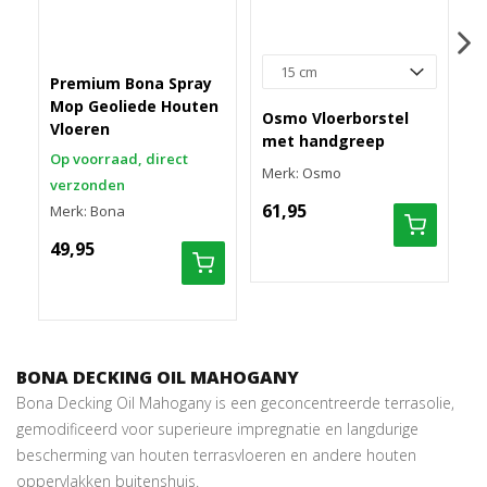
Premium Bona Spray
D
Mop Geoliede Houten
s
Osmo Vloerborstel
Vloeren
met handgreep
Op voorraad, direct
O
Merk: Osmo
verzonden
v
61,95
Merk: Bona
M
49,95
8
BONA DECKING OIL MAHOGANY
Bona Decking Oil Mahogany is een geconcentreerde terrasolie,
gemodificeerd voor superieure impregnatie en langdurige
bescherming van houten terrasvloeren en andere houten
oppervlakken buitenshuis.