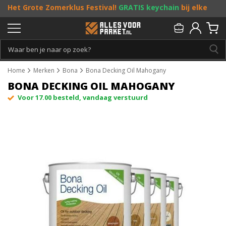
Het Grote Zomerklus Festival!
GRATIS keychain
bij elke
bestelling vanaf €25, en
toffe acties
! Doe je mee?
Persoonlijk & gratis advies:
013 - 207 00 01
Home
Merken
Bona
Bona Decking Oil Mahogany
BONA DECKING OIL MAHOGANY
Voor 17.00 besteld, vandaag verstuurd