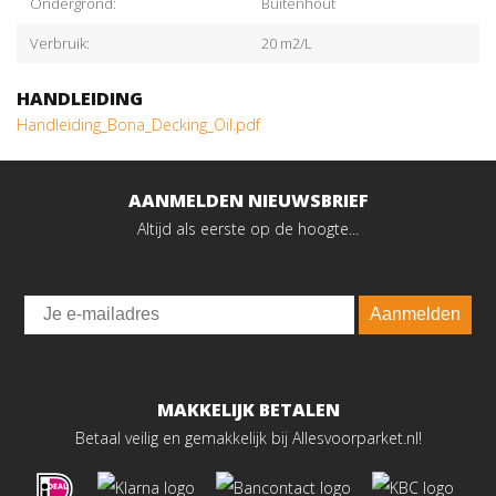
Ondergrond:
Buitenhout
Verbruik:
20 m2/L
HANDLEIDING
Handleiding_Bona_Decking_Oil.pdf
AANMELDEN NIEUWSBRIEF
Altijd als eerste op de hoogte...
Email
Aanmelden
MAKKELIJK BETALEN
Betaal veilig en gemakkelijk bij Allesvoorparket.nl!