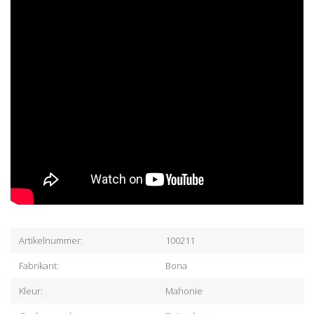
Artikelnummer:
100211
Fabrikant:
Bona
Kleur:
Mahonie