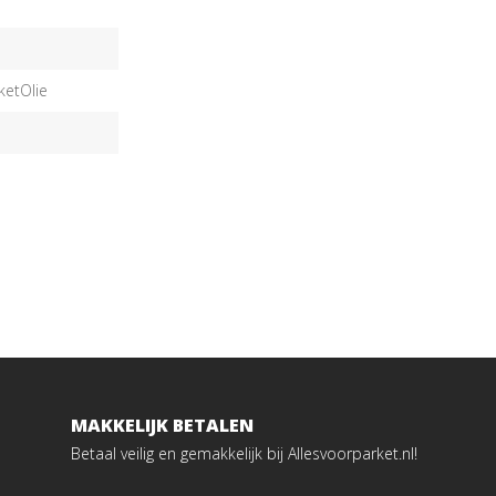
ketOlie
MAKKELIJK BETALEN
Betaal veilig en gemakkelijk bij Allesvoorparket.nl!