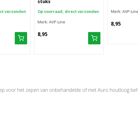
stuks
ect verzonden
Op voorraad, direct verzonden
Merk: AVP-Lin
Merk: AVP-Line
8,95
8,95
ep voor het zepen van onbehandelde of met Auro houtloog beha