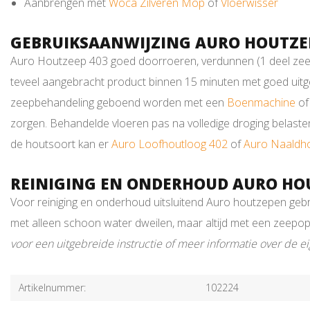
Aanbrengen met
Woca Zilveren Mop
of
Vloerwisser
GEBRUIKSAANWIJZING AURO HOUTZEE
Auro Houtzeep 403 goed doorroeren, verdunnen (1 deel zeep
teveel aangebracht product binnen 15 minuten met goed ui
zeepbehandeling geboend worden met een
Boenmachine
of
zorgen. Behandelde vloeren pas na volledige droging belasten.
de houtsoort kan er
Auro Loofhoutloog 402
of
Auro Naaldh
REINIGING EN ONDERHOUD AURO HOU
Voor reiniging en onderhoud uitsluitend Auro houtzepen gebr
met alleen schoon water dweilen, maar altijd met een zeepop
voor een uitgebreide instructie of meer informatie over de 
Artikelnummer:
102224