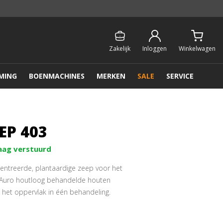
Persoonlijk & gratis advies:
013 - 207 00 01
Zakelijk
Inloggen
Winkelwagen
MING
BOENMACHINES
MERKEN
SALE
SERVICE
EP 403
aag verstuurd
entreerde, plantaardige zeep voor het
Auro houtloog behandelde houten
t het oppervlak in één behandeling.