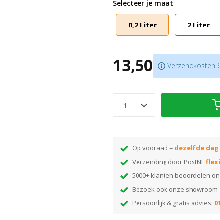
Selecteer je maat
Ook verkrijgbaar in
houtzeep wi
Aanbrengen met
Vileda Swep
0,2 Liter
2 Liter
13,50
Verzendkosten 6,
Op vooraad =
dezelfde dag
Verzending door PostNL
flex
5000+ klanten beoordelen o
Bezoek ook onze showroom
Persoonlijk & gratis advies:
01