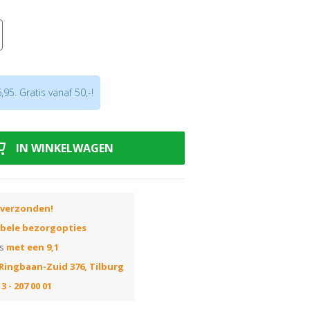
t
mop
of
Vloerwisser
95. Gratis vanaf 50,-!
IN WINKELWAGEN
 verzonden!
ibele bezorgopties
ns
met een 9,1
Ringbaan-Zuid 376, Tilburg
3 - 207 00 01