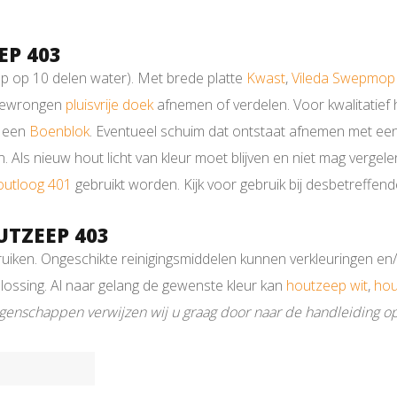
P 403
 op 10 delen water). Met brede platte
Kwast
,
Vileda Swepmop
tgewrongen
pluisvrije doek
afnemen of verdelen. Voor kwalitatief
 een
Boenblok
. Eventueel schuim dat ontstaat afnemen met een 
 Als nieuw hout licht van kleur moet blijven en niet mag vergele
outloog 401
gebruikt worden. Kijk voor gebruik bij desbetreffen
TZEEP 403
uiken. Ongeschikte reinigingsmiddelen kunnen verkleuringen en
lossing. Al naar gelang de gewenste kleur kan
houtzeep wit
,
hou
eigenschappen verwijzen wij u graag door naar de handleiding o