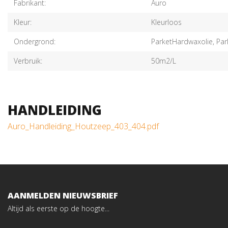
Fabrikant:
Auro
Kleur:
Kleurloos
Ondergrond:
ParketHardwaxolie, Par
Verbruik:
50m2/L
HANDLEIDING
Auro_Handleiding_Houtzeep_403_404.pdf
AANMELDEN NIEUWSBRIEF
Altijd als eerste op de hoogte...