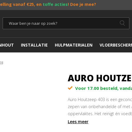
telling vanaf €25, en
toffe acties
! Doe je mee?
ENHOUT
INSTALLATIE
HULPMATERIALEN
VLOERBESCHER
03
AURO HOUTZE
Voor 17.00 besteld, vand
Auro Houtzeep 403 is een geconc
zepen van onbehandelde of met 
oppervlaktes. Het reinigt én voed
Lees meer
Reinigt en verzorgt
Direct klaar voor gebruik