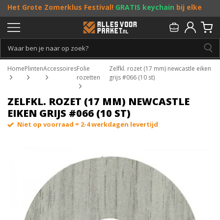
Het Grote Zomerklus Festival!
GRATIS keychain
bij elke
bestelling vanaf €25, en
toffe acties
! Doe je mee?
Persoonlijk & gratis advies:
013 - 207 00 01
Home
Plinten
Accessoires
Folie
Zelfkl. rozet (17 mm) newcastle eiken
rozetten
grijs #066 (10 st)
ZELFKL. ROZET (17 MM) NEWCASTLE
EIKEN GRIJS #066 (10 ST)
Niet op voorraad = 2-4 werkdagen levertijd