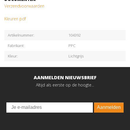
Verzendvoorwaarden
Kleuren pdf
Artikelnummer:
104392
Fabrikant:
PPC
Kleur:
Lichtgrijs
AANMELDEN NIEUWSBRIEF
Altijd als eerste op de hoogte...
Email
Aanmelden