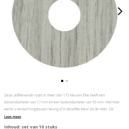
Deze zelfklevende rozet in meer dan 175 kleuren folie heeft een
binnendiameter van 17 mm en een buitendiameter van 55 mm. Hiermee
werkt u verwarmingsbuizen keurig af in dezelfde kleur als de vloer. De
rozetten zijn eenvoudig op maat te maken door middel van een
gatenstans
.
Lees meer
Zelfklevend
Inhoud: set van 10 stuks