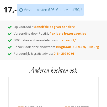
Bestaat uit 2 delen; u hoeft geen buizen te demonteren
17,-
Verkrijgbaar in meer dan
175 kleuren
Verzendkosten 6,95. Gratis vanaf 50,-!
Let op:
prijs is per 10 stuks!
Op vooraad =
dezelfde dag verzonden!
Verzending door PostNL
flexibele bezorgopties
5000+ klanten beoordelen ons
met een 9,1
Bezoek ook onze showroom
Ringbaan-Zuid 376, Tilburg
Persoonlijk & gratis advies:
013 - 207 00 01
Anderen kochten ook