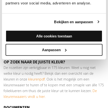
partners voor social media, adverteren en analyse.
binnendiameter van 17 mm en een buitendiameter van 55 mm.
Hiermee werkt u verwarmingsbuizen keurig af in dezelfde kleur
als de vloer. De rozetten zijn eenvoudig op maat te maken door
middel van een
gatenstans
.
Bekijken en aanpassen
Zelfklevend
Bestaat uit 2 delen; u hoeft geen buizen te demonteren
Alle cookies toestaan
Verkrijgbaar in meer dan
175 kleuren
Aanpassen
Let op:
prijs is per 10 stuks!
OP ZOEK NAAR DE JUISTE KLEUR?
De rozetten zijn verkrijgbaar in 175 kleuren. Weet u nog niet
welke kleur u nodig heeft? Bekijk dan een overzicht van de
kleuren in onze
kleurenpdf
. Ook is het mogelijk om een
kleurenwaaier te huren of te kopen met een smaple van álle 175
folieklueren om thuis de juiste kleur uit te kunnen kiezen.
De
kleurenwaaiers vindt u hier.
DOCUMENTEN