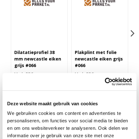
Dilatatieprofiel 38
Plakplint met folie
H
mm newcastle eiken
newcastle eiken grijs
n
grijs #066
#066
#
Merk: PPC
Merk: PPC
M
43,40
3,25
4
Deze website maakt gebruik van cookies
We gebruiken cookies om content en advertenties te
ZELFKL. ROZET (17 MM) NEWCASTLE EIKEN GRIJS
personaliseren, om functies voor social media te bieden
#066 (10 ST)
en om ons websiteverkeer te analyseren. Ook delen we
informatie over je gebruik van onze site met onze
Deze zelfklevende rozet in meer dan 175 kleuren folie heeft een