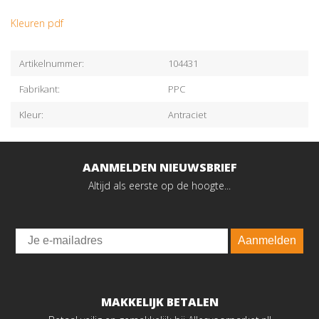
Kleuren pdf
Artikelnummer:
104431
Fabrikant:
PPC
Kleur:
Antraciet
AANMELDEN NIEUWSBRIEF
Altijd als eerste op de hoogte...
Email
Aanmelden
MAKKELIJK BETALEN