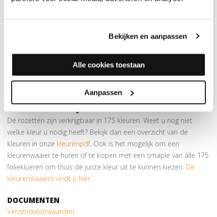
Hiermee werkt u verwarmingsbuizen keurig af in dezelfde kleur
als de vloer. De rozetten zijn eenvoudig op maat te maken door
middel van een
gatenstans
.
Bekijken en aanpassen
Zelfklevend
Bestaat uit 2 delen; u hoeft geen buizen te demonteren
Alle cookies toestaan
Verkrijgbaar in meer dan
175 kleuren
Let op:
prijs is per 10 stuks!
Aanpassen
OP ZOEK NAAR DE JUISTE KLEUR?
De rozetten zijn verkrijgbaar in 175 kleuren. Weet u nog niet
welke kleur u nodig heeft? Bekijk dan een overzicht van de
kleuren in onze
kleurenpdf
. Ook is het mogelijk om een
kleurenwaaier te huren of te kopen met een smaple van álle 175
folieklueren om thuis de juiste kleur uit te kunnen kiezen.
De
kleurenwaaiers vindt u hier.
DOCUMENTEN
Verzendvoorwaarden