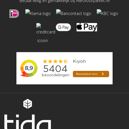
Betaal veilig en gemakkelijk bij Allesvoorparket.nl!